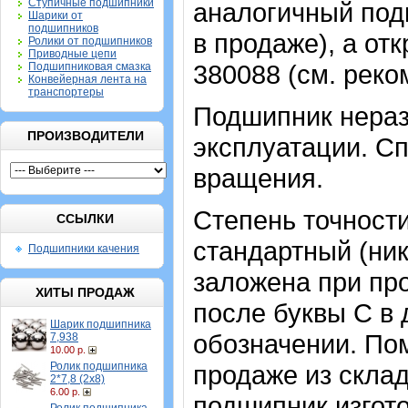
Ступичные подшипники
аналогичный под
Шарики от
подшипников
в продаже), а от
Ролики от подшипников
Приводные цепи
380088 (см. рек
Подшипниковая смазка
Конвейерная лента на
транспортеры
Подшипник нераз
ПРОИЗВОДИТЕЛИ
эксплуатации. Сп
вращения.
Степень точности
ССЫЛКИ
стандартный (ник
Подшипники качения
заложена при про
ХИТЫ ПРОДАЖ
после буквы С в
Шарик подшипника
обозначении. По
7,938
10.00 р.
Ролик подшипника
продаже из скла
2*7,8 (2х8)
6.00 р.
подшипник изгот