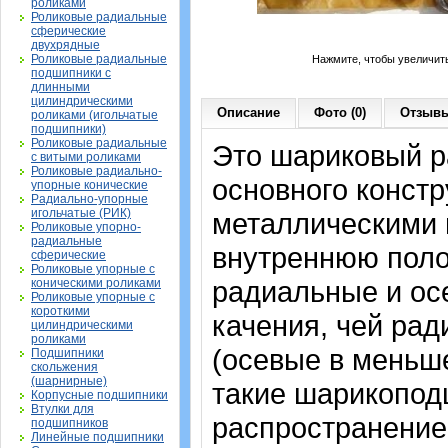
роликами
Роликовые радиальные
сферические
двухрядные
Роликовые радиальные
Нажмите, чтобы увеличит
подшипники с
длинными
цилиндрическими
Описание
Фото (0)
Отзывы
роликами (игольчатые
подшипники)
Роликовые радиальные
Это шариковый 
с витыми роликами
Роликовые радиально-
основного констр
упорные конические
Радиально-упорные
игольчатые (РИК)
металлическими 
Роликовые упорно-
радиальные
внутреннюю поло
сферические
Роликовые упорные с
радиальные и осе
коническими роликами
Роликовые упорные с
короткими
качения, чей рад
цилиндрическими
роликами
(осевые в меньш
Подшипники
скольжения
(шарнирные)
такие шарикопод
Корпусные подшипники
Втулки для
распространение
подшипников
Линейные подшипники