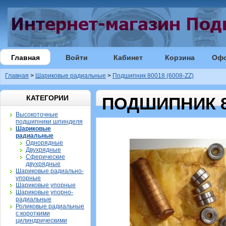
Главная
Войти
Кабинет
Корзина
Оф
Главная
>
Шариковые радиальные
>
Подшипник 80018 (6008-ZZ)
КАТЕГОРИИ
ПОДШИПНИК 80
Высокоточные
подшипники шпинделя
Шариковые
радиальные
Однорядные
Двухрядные
Сферические
двухрядные
Шариковые радиально-
упорные
Шариковые упорные
Шариковые упорно-
радиальные
Роликовые радиальные
с короткими
цилиндрическими