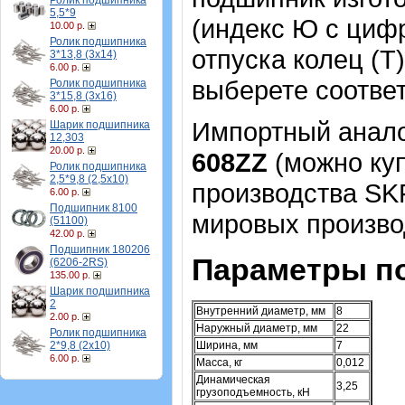
Ролик подшипника
5,5*9
(индекс Ю с циф
10.00 р.
Ролик подшипника
отпуска колец (Т
3*13,8 (3х14)
6.00 р.
выберете соотве
Ролик подшипника
3*15,8 (3х16)
6.00 р.
Импортный аналог
Шарик подшипника
12,303
20.00 р.
608ZZ
(можно куп
Ролик подшипника
2,5*9,8 (2,5х10)
производства SK
6.00 р.
Подшипник 8100
мировых произво
(51100)
42.00 р.
Подшипник 180206
Параметры п
(6206-2RS)
135.00 р.
Шарик подшипника
2
Внутренний диаметр, мм
8
2.00 р.
Наружный диаметр, мм
22
Ролик подшипника
2*9,8 (2х10)
Ширина, мм
7
6.00 р.
Масса, кг
0,012
Динамическая
3,25
грузоподъемность, кН