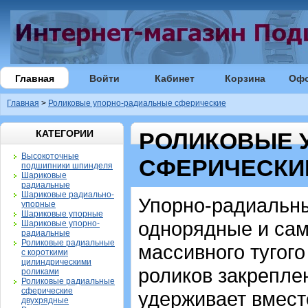
Главная
Войти
Кабинет
Корзина
Оф
Главная
>
Роликовые упорно-радиальные сферические
КАТЕГОРИИ
РОЛИКОВЫЕ 
Высокоточные
СФЕРИЧЕСКИ
подшипники шпинделя
Шариковые
радиальные
Шариковые радиально-
Упорно-радиальны
упорные
Шариковые упорные
однорядные и сам
Шариковые упорно-
радиальные
Роликовые радиальные
массивного тугого
с короткими
цилиндрическими
роликов закрепле
роликами
Роликовые радиальные
сферические
удерживает вместе
двухрядные