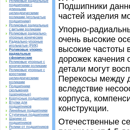
Роликовые радиальные
Подшипники данно
подшипники с
длинными
цилиндрическими
частей изделия м
роликами (игольчатые
подшипники)
Роликовые радиальные
Упорно-радиальн
с витыми роликами
Роликовые радиально-
очень высокие ос
упорные конические
Радиально-упорные
игольчатые (РИК)
высокие частоты 
Роликовые упорно-
радиальные
дорожек качения 
сферические
Роликовые упорные с
коническими роликами
детали могут вос
Роликовые упорные с
короткими
Перекосы между 
цилиндрическими
роликами
вследствие несоо
Подшипники
скольжения
(шарнирные)
корпуса, компенс
Корпусные подшипники
Втулки для
конструкции.
подшипников
Линейные подшипники
Ступичные подшипники
Шарики от
Отечественные се
подшипников
Ролики от подшипников