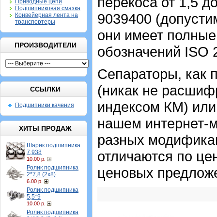
перекоса от 1,5 д
Приводные цепи
Подшипниковая смазка
9039400 (допустим
Конвейерная лента на
транспортеры
они имеет полные
ПРОИЗВОДИТЕЛИ
обозначений ISO 
Сепараторы, как 
(никак не расшиф
ССЫЛКИ
индексом КМ) или
Подшипники качения
нашем интернет-м
ХИТЫ ПРОДАЖ
разных модификац
Шарик подшипника
отличаются по це
7,938
10.00 р.
Ролик подшипника
ценовых предложе
2*7,8 (2х8)
6.00 р.
Ролик подшипника
5,5*9
10.00 р.
Ролик подшипника