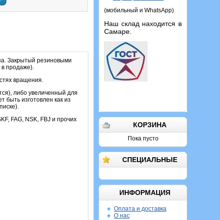
у
(мобильный и WhatsApp)
Наш склад находится в
Самаре.
па. Закрытый резиновыми
в продаже).
остях вращения.
тся), либо увеличенный для
т быть изготовлен как из
писке).
SKF, FAG, NSK, FBJ и прочих
КОРЗИНА
Пока пусто
СПЕЦИАЛЬНЫЕ
ИНФОРМАЦИЯ
Оплата и доставка
О нас