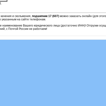
1.
 качения и скольжения,
подшипник 17 (607)
можно заказать онлайн (для этог
о указанным на сайте телефонам.
ое наименование Вашего юридического лица (достаточно ИНН)! Отгрузки осу
ий, с Почтой России не работаем!