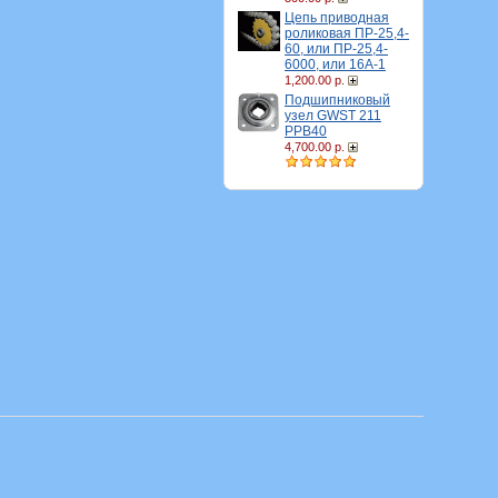
Цепь приводная
роликовая ПР-25,4-
60, или ПР-25,4-
6000, или 16A-1
1,200.00 р.
Подшипниковый
узел GWST 211
PPB40
4,700.00 р.