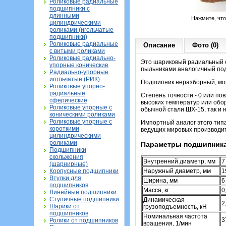
Роликовые радиальные
подшипники с
длинными
Нажмите, чт
цилиндрическими
роликами (игольчатые
подшипники)
Роликовые радиальные
Описание
Фото (0)
с витыми роликами
Роликовые радиально-
Это шариковый радиальный о
упорные конические
пыльниками аналогичный под
Радиально-упорные
игольчатые (РИК)
Подшипник неразборный, мон
Роликовые упорно-
радиальные
Степень точности - 0 или по
сферические
высоких температур или обор
Роликовые упорные с
обычной стали ШХ-15, так и 
коническими роликами
Роликовые упорные с
Импортный аналог этого тип
короткими
ведущих мировых производит
цилиндрическими
роликами
Параметры подшипника
Подшипники
скольжения
Внутренний диаметр, мм
7
(шарнирные)
Корпусные подшипники
Наружный диаметр, мм
1
Втулки для
Ширина, мм
6
подшипников
Масса, кг
0
Линейные подшипники
Ступичные подшипники
Динамическая
2
Шарики от
грузоподъемность, кН
подшипников
Номинальная частота
3
Ролики от подшипников
вращения, 1/мин