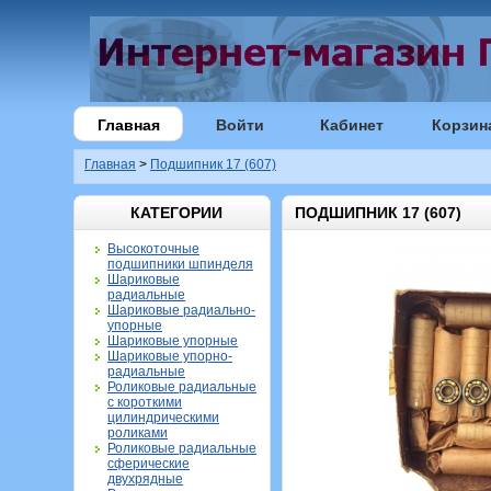
Главная
Войти
Кабинет
Корзин
Главная
>
Подшипник 17 (607)
КАТЕГОРИИ
ПОДШИПНИК 17 (607)
Высокоточные
подшипники шпинделя
Шариковые
радиальные
Шариковые радиально-
упорные
Шариковые упорные
Шариковые упорно-
радиальные
Роликовые радиальные
с короткими
цилиндрическими
роликами
Роликовые радиальные
сферические
двухрядные