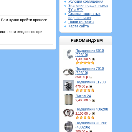
Условия соглашения
Значения подшипников
ТУ и ЕТУ
Смазки в закрытых
подшипниках
о Вам нужно пройти процесс
Наши контакты
Карта сайта
ществляем ежедневно при
РЕКОМЕНДУЕМ
Подшипник 3610
(22310)
1,300.00 р.
Подшипник 7610
(32310)
850.00 р.
Подшипник 11208
470.00 р.
Литол-24
2,400.00 р.
Подшипник 436208
2,100.00 р.
Подшипник UC206
(480206)
300.00 р.