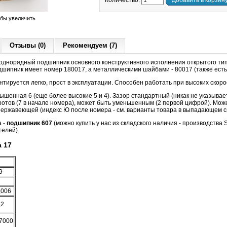
Количество:
Добавить в корзин
обы увеличить
Отзывы (0)
Рекомендуем (7)
днорядный подшипник основного конструктивного исполнения открытого ти
шипник имеет номер 180017, а металлическими шайбами - 80017 (также есть 
тируется легко, прост в эксплуатации. Способен работать при высоких скор
вышенная 6 (еще более высокие 5 и 4). Зазор стандартный (никак не указывае
отов (7 в начале номера), может быть уменьшенным (2 первой цифрой). Може
нержавеющей (индекс Ю после номера - см. варианты товара в выпадающем с
а -
подшипник 607
(можно купить у нас из складского наличия - производства 
елей).
 17
9
,006
,2
7000