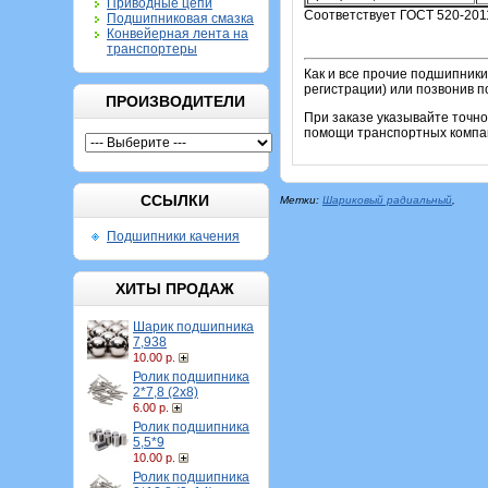
Приводные цепи
Соответствует ГОСТ 520-201
Подшипниковая смазка
Конвейерная лента на
транспортеры
Как и все прочие подшипники
регистрации) или позвонив п
ПРОИЗВОДИТЕЛИ
При заказе указывайте точн
помощи транспортных компан
ССЫЛКИ
Метки:
Шариковый радиальный
,
Подшипники качения
ХИТЫ ПРОДАЖ
Шарик подшипника
7,938
10.00 р.
Ролик подшипника
2*7,8 (2х8)
6.00 р.
Ролик подшипника
5,5*9
10.00 р.
Ролик подшипника