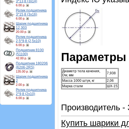
3*13,8 (3х14)
6.00 р.
Ролик подшипника
3*15,8 (3х16)
6.00 р.
Шарик подшипника
12,303
20.00 р.
Ролик подшипника
2,5*9,8 (2,5х10)
6.00 р.
Подшипник 8100
Параметры
(51100)
42.00 р.
Подшипник 180206
(6206-2RS)
Диаметр тела качения,
135.00 р.
7,938
Dw, мм
Шарик подшипника
Масса 1000 штук, кг
2,06
2
2.00 р.
Марка стали
ШХ-15
Ролик подшипника
2*9,8 (2х10)
6.00 р.
Производитель -
Купить шарики д