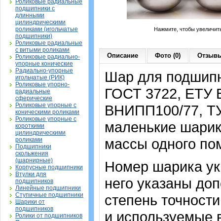
Роликовые радиальные
подшипники с
длинными
цилиндрическими
роликами (игольчатые
Нажмите, чтобы увеличит
подшипники)
Роликовые радиальные
с витыми роликами
Описание
Фото (0)
Отзывы
Роликовые радиально-
упорные конические
Радиально-упорные
Шар для подшипн
игольчатые (РИК)
Роликовые упорно-
ГОСТ 3722,
ЕТУ 
радиальные
сферические
Роликовые упорные с
ВНИПП100/77, Т
коническими роликами
Роликовые упорные с
маленькие шарики
короткими
цилиндрическими
массы одного по
роликами
Подшипники
скольжения
(шарнирные)
Номер шарика ука
Корпусные подшипники
Втулки для
него указаны до
подшипников
Линейные подшипники
Ступичные подшипники
степень точности
Шарики от
подшипников
и используемые в
Ролики от подшипников