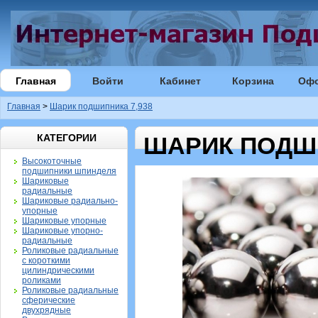
Главная
Войти
Кабинет
Корзина
Оф
Главная
>
Шарик подшипника 7,938
КАТЕГОРИИ
ШАРИК ПОДШИ
Высокоточные
подшипники шпинделя
Шариковые
радиальные
Шариковые радиально-
упорные
Шариковые упорные
Шариковые упорно-
радиальные
Роликовые радиальные
с короткими
цилиндрическими
роликами
Роликовые радиальные
сферические
двухрядные