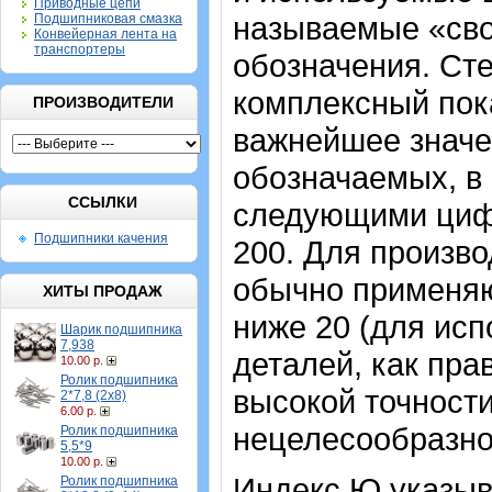
Приводные цепи
называемые «сво
Подшипниковая смазка
Конвейерная лента на
транспортеры
обозначения. Ст
комплексный пок
ПРОИЗВОДИТЕЛИ
важнейшее значе
обозначаемых, в 
ССЫЛКИ
следующими цифрам
Подшипники качения
200. Для произво
обычно применяю
ХИТЫ ПРОДАЖ
ниже 20 (для исп
Шарик подшипника
7,938
деталей, как пра
10.00 р.
Ролик подшипника
высокой точности
2*7,8 (2х8)
6.00 р.
нецелесообразно
Ролик подшипника
5,5*9
10.00 р.
Индекс Ю указыв
Ролик подшипника