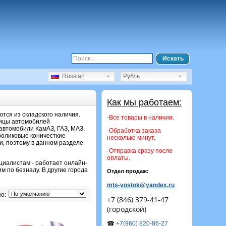
Искать
Russian
Рубль
Как мы работаем:
тся из складского наличия.
-Все товары в наличии.
пицы автомобилей
 автомобили КамАЗ, ГАЗ, МАЗ,
-Обработка заказа
роликовые коничесткие
несколько минут.
и, поэтому в данном разделе
-Отправка сразу после
оплаты.
циалистам - работает онлайн-
м по безналу. В другие города
Отдел продаж:
mts-vostok@yandex.ru
о:
+7 (846) 379-41-47
(городской)
☎
+7(960) 820-86-27