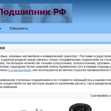
а
Оформить
ИКИ
овые, легковые автомобили и коммерческий транспорт. Поставки осуществляю
 в данном разделе представлены только специфические подшипники на сту
лах). На большое количество техники (спецтехника, сельхозтехника, грузовые
пники, нашедшие более широкий спектр применения (это в первую очередь 
авлены
в этом разделе
), они используются во многих отраслях промышленност
применения ступичных подшипников и их стоимости обращайтесь к нашим спе
и осуществляется как частным лицам по наличному расчету, так и юридически
ые компании.
Сортировать п