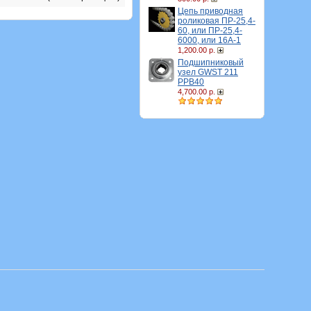
Цепь приводная
роликовая ПР-25,4-
60, или ПР-25,4-
6000, или 16A-1
1,200.00 р.
Подшипниковый
узел GWST 211
PPB40
4,700.00 р.