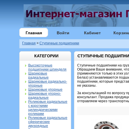
Главная
Войти
Кабинет
Корзин
Главная
>
Ступичные подшипники
КАТЕГОРИИ
СТУПИЧНЫЕ ПОДШИПН
Высокоточные
Ступичные подшипники на груз
подшипники шпинделя
Обращаем Ваше внимание, что
Шариковые
(применяются только в этих уз
радиальные
Белаз) устанавливаются подши
Шариковые радиально-
подшипники, которые предст
упорные
не указаны.
Шариковые упорные
За консультацией по вопросу 
Шариковые упорно-
консультант. Продажа продукци
радиальные
отправляем через транспортн
Роликовые радиальные
с короткими
цилиндрическими
роликами
Роликовые радиальные
сферические
двухрядные