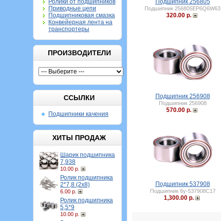
Ролики от подшипников
Подшипник 256805
Приводные цепи
Подшипник 256805EP6Q6W63
Подшипниковая смазка
320.00 р.
Конвейерная лента на
транспортеры
ПРОИЗВОДИТЕЛИ
Подшипник 256908
ССЫЛКИ
Подшипник 256908
570.00 р.
Подшипники качения
ХИТЫ ПРОДАЖ
Шарик подшипника
7,938
10.00 р.
Ролик подшипника
Подшипник 537908
2*7,8 (2х8)
Подшипник 6у-537908С17
6.00 р.
1,300.00 р.
Ролик подшипника
5,5*9
10.00 р.