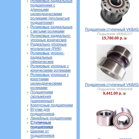
Роликовые радиальные
подшипники с
длинными
цилиндрическими
роликами (игольчатые
подшипники)
Роликовые радиальные
Подшипник ступичный VKBA5
с витыми роликами
Подшипник VKBA5377
Роликовые радиально-
15,780.00 р.
упорные конические
Радиально-упорные
игольчатые (РИК)
Роликовые упорно-
радиальные
сферические
Роликовые упорные с
коническими роликами
Роликовые упорные с
короткими
цилиндрическими
Подшипник ступичный VKBA5
роликами
Подшипник VKBA5408
Подшипники
9,441.00 р.
скольжения
(шарнирные)
Корпусные подшипники
Втулки для
подшипников
Линейные подшипники
Ступичные
подшипники
Шарики от
подшипников