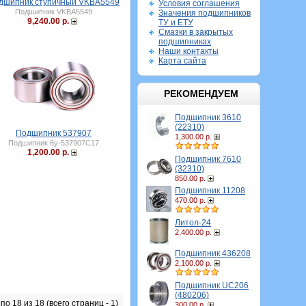
дшипник ступичный VKBA5549
Условия соглашения
Подшипник VKBA5549
Значения подшипников
9,240.00 р.
ТУ и ЕТУ
Смазки в закрытых
подшипниках
Наши контакты
Карта сайта
РЕКОМЕНДУЕМ
Подшипник 3610
(22310)
Подшипник 537907
1,300.00 р.
Подшипник 6у-537907С17
1,200.00 р.
Подшипник 7610
(32310)
850.00 р.
Подшипник 11208
470.00 р.
Литол-24
2,400.00 р.
Подшипник 436208
2,100.00 р.
Подшипник UC206
(480206)
по 18 из 18 (всего страниц - 1)
300.00 р.