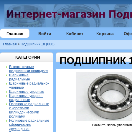
Главная
Войти
Кабинет
Корзина
Оф
Главная
>
Подшипник 18 (608)
КАТЕГОРИИ
ПОДШИПНИК 18
Высокоточные
подшипники шпинделя
Шариковые
радиальные
Шариковые радиально-
упорные
Шариковые упорные
Шариковые упорно-
радиальные
Роликовые радиальные
с короткими
цилиндрическими
роликами
Роликовые радиальные
сферические
Нажмите, чтобы увеличит
двухрядные