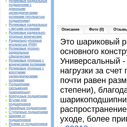
Роликовые радиальные
подшипники с
длинными
цилиндрическими
роликами (игольчатые
подшипники)
Роликовые радиальные
с витыми роликами
Описание
Фото (0)
Отзывы
Роликовые радиально-
упорные конические
Это шариковый 
Радиально-упорные
игольчатые (РИК)
Роликовые упорно-
основного констр
радиальные
сферические
Универсальный -
Роликовые упорные с
коническими роликами
нагрузки за счет
Роликовые упорные с
короткими
цилиндрическими
почти равен раз
роликами
Подшипники
степени), благод
скольжения
(шарнирные)
Корпусные подшипники
шарикоподшипни
Втулки для
подшипников
распространение
Линейные подшипники
Ступичные подшипники
Шарики от
уходе, более пр
подшипников
Ролики от подшипников