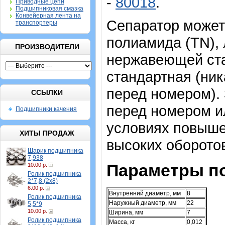
-
80018
.
Приводные цепи
Подшипниковая смазка
Конвейерная лента на
Сепаратор может 
транспортеры
полиамида (TN), 
ПРОИЗВОДИТЕЛИ
нержавеющей ста
стандартная (ник
перед номером).
ССЫЛКИ
перед номером и
Подшипники качения
условиях повыше
ХИТЫ ПРОДАЖ
высоких оборотов
Шарик подшипника
7,938
Параметры п
10.00 р.
Ролик подшипника
2*7,8 (2х8)
6.00 р.
Внутренний диаметр, мм
8
Ролик подшипника
Наружный диаметр, мм
22
5,5*9
10.00 р.
Ширина, мм
7
Ролик подшипника
Масса, кг
0,012