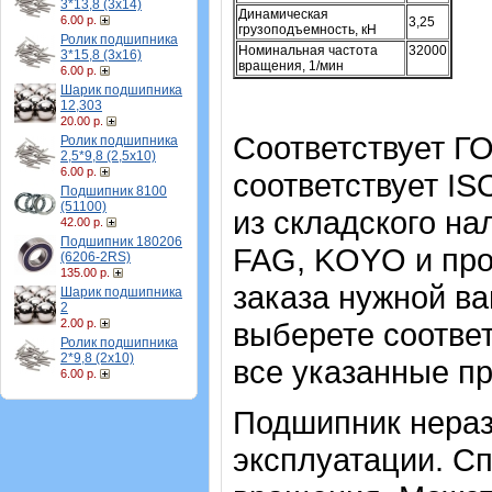
3*13,8 (3х14)
Динамическая
6.00 р.
3,25
грузоподъемность, кН
Ролик подшипника
Номинальная частота
32000
3*15,8 (3х16)
вращения, 1/мин
6.00 р.
Шарик подшипника
12,303
20.00 р.
Соответствует Г
Ролик подшипника
2,5*9,8 (2,5х10)
6.00 р.
соответствует IS
Подшипник 8100
(51100)
из складского на
42.00 р.
Подшипник 180206
FAG, KOYO и про
(6206-2RS)
135.00 р.
заказа нужной в
Шарик подшипника
2
2.00 р.
выберете соотве
Ролик подшипника
2*9,8 (2х10)
все указанные п
6.00 р.
Подшипник нераз
эксплуатации. Сп