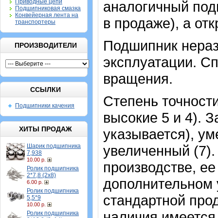
Приводные цепи
аналогичный под
Подшипниковая смазка
Конвейерная лента на
в продаже), а отк
транспортеры
Подшипник нераз
ПРОИЗВОДИТЕЛИ
эксплуатации. Сп
вращения.
ССЫЛКИ
Степень точности
Подшипники качения
высокие 5 и 4). 
ХИТЫ ПРОДАЖ
указывается), у
Шарик подшипника
увеличенный (7).
7,938
10.00 р.
производстве, ее
Ролик подшипника
2*7,8 (2х8)
дополнительном 
6.00 р.
Ролик подшипника
стандартной прод
5,5*9
10.00 р.
наличия имеется
Ролик подшипника