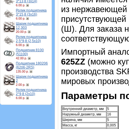
3*13,8 (3х14)
6.00 р.
из нержавеющей 
Ролик подшипника
3*15,8 (3х16)
присутствующей 
6.00 р.
Шарик подшипника
(Ш). Для заказа
12,303
20.00 р.
соответствующую
Ролик подшипника
2,5*9,8 (2,5х10)
6.00 р.
Импортный аналог
Подшипник 8100
(51100)
42.00 р.
625ZZ
(можно куп
Подшипник 180206
(6206-2RS)
производства SK
135.00 р.
Шарик подшипника
мировых произво
2
2.00 р.
Ролик подшипника
Параметры п
2*9,8 (2х10)
6.00 р.
Внутренний диаметр, мм
5
Наружный диаметр, мм
16
Ширина, мм
5
Масса, кг
0,005