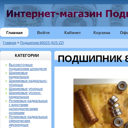
Главная
Войти
Кабинет
Корзина
Оф
Главная
>
Подшипник 80025 (625-ZZ)
КАТЕГОРИИ
ПОДШИПНИК 80
Высокоточные
подшипники шпинделя
Шариковые
радиальные
Шариковые радиально-
упорные
Шариковые упорные
Шариковые упорно-
радиальные
Роликовые радиальные
с короткими
цилиндрическими
роликами
Роликовые радиальные
сферические
двухрядные