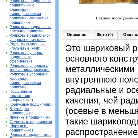
Роликовые радиальные
подшипники с
длинными
цилиндрическими
роликами (игольчатые
Нажмите, чтобы увеличит
подшипники)
Роликовые радиальные
с витыми роликами
Описание
Фото (0)
Отзывы
Роликовые радиально-
упорные конические
Радиально-упорные
Это шариковый 
игольчатые (РИК)
Роликовые упорно-
основного констр
радиальные
сферические
Роликовые упорные с
металлическими 
коническими роликами
Роликовые упорные с
внутреннюю поло
короткими
цилиндрическими
радиальные и осе
роликами
Подшипники
скольжения
качения, чей рад
(шарнирные)
Корпусные подшипники
(осевые в меньш
Втулки для
подшипников
Линейные подшипники
такие шарикопод
Ступичные подшипники
Шарики от
распространение
подшипников
Ролики от подшипников