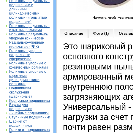
Роликовые радиальные
подшипники с
длинными
цилиндрическими
роликами (игольчатые
Нажмите, чтобы увеличит
подшипники)
Роликовые радиальные
с витыми роликами
Описание
Фото (1)
Отзывы
Роликовые радиально-
упорные конические
Радиально-упорные
Это шариковый 
игольчатые (РИК)
Роликовые упорно-
основного констр
радиальные
сферические
Роликовые упорные с
резиновыми пыль
коническими роликами
Роликовые упорные с
армированный ме
короткими
цилиндрическими
внутреннюю поло
роликами
Подшипники
скольжения
загрязняющих аге
(шарнирные)
Корпусные подшипники
Универсальный -
Втулки для
подшипников
Линейные подшипники
нагрузки за счет
Ступичные подшипники
Шарики от
почти равен раз
подшипников
Ролики от подшипников