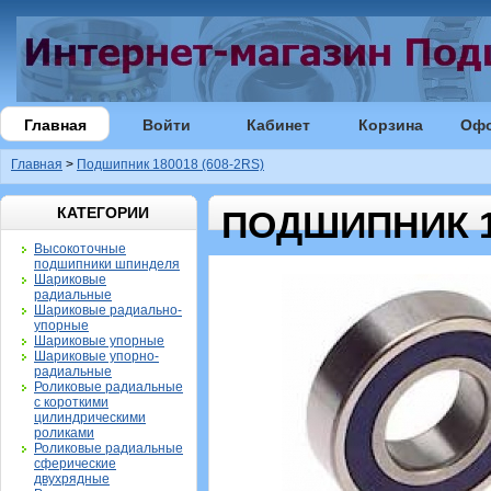
Главная
Войти
Кабинет
Корзина
Оф
Главная
>
Подшипник 180018 (608-2RS)
КАТЕГОРИИ
ПОДШИПНИК 18
Высокоточные
подшипники шпинделя
Шариковые
радиальные
Шариковые радиально-
упорные
Шариковые упорные
Шариковые упорно-
радиальные
Роликовые радиальные
с короткими
цилиндрическими
роликами
Роликовые радиальные
сферические
двухрядные