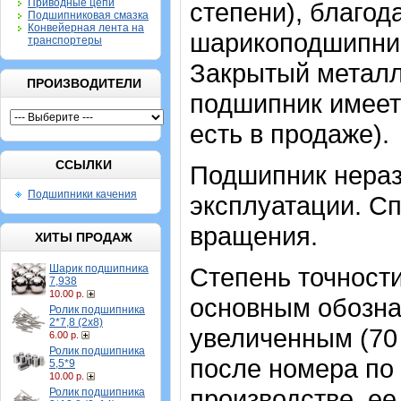
Приводные цепи
степени), благод
Подшипниковая смазка
Конвейерная лента на
шарикоподшипник
транспортеры
Закрытый метал
ПРОИЗВОДИТЕЛИ
подшипник имеет 
есть в продаже).
ССЫЛКИ
Подшипник нераз
Подшипники качения
эксплуатации. Сп
вращения.
ХИТЫ ПРОДАЖ
Шарик подшипника
Степень точности
7,938
10.00 р.
основным обозна
Ролик подшипника
2*7,8 (2х8)
увеличенным (70
6.00 р.
Ролик подшипника
после номера по 
5,5*9
10.00 р.
производстве, ее
Ролик подшипника