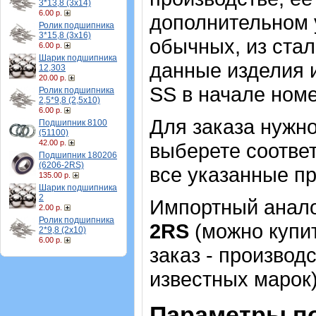
3*13,8 (3х14)
6.00 р.
дополнительном 
Ролик подшипника
3*15,8 (3х16)
обычных, из стал
6.00 р.
Шарик подшипника
данные изделия 
12,303
20.00 р.
SS в начале номе
Ролик подшипника
2,5*9,8 (2,5х10)
6.00 р.
Для заказа нужн
Подшипник 8100
(51100)
42.00 р.
выберете соотве
Подшипник 180206
(6206-2RS)
все указанные пр
135.00 р.
Шарик подшипника
2
Импортный аналог
2.00 р.
Ролик подшипника
2RS
(можно купит
2*9,8 (2х10)
6.00 р.
заказ - производ
известных марок)
Параметры п