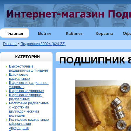
Главная
Войти
Кабинет
Корзина
Оф
Главная
>
Подшипник 80024 (624-ZZ)
КАТЕГОРИИ
ПОДШИПНИК 80
Высокоточные
подшипники шпинделя
Шариковые
радиальные
Шариковые радиально-
упорные
Шариковые упорные
Шариковые упорно-
радиальные
Роликовые радиальные
с короткими
цилиндрическими
роликами
Роликовые радиальные
сферические
двухрядные