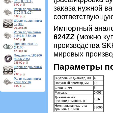
3*13,8 (3х14)
6.00 р.
заказа нужной в
Ролик подшипника
3*15,8 (3х16)
соответствующую
6.00 р.
Шарик подшипника
12,303
Импортный аналог
20.00 р.
Ролик подшипника
624ZZ
(можно куп
2,5*9,8 (2,5х10)
6.00 р.
производства SK
Подшипник 8100
(51100)
42.00 р.
мировых произво
Подшипник 180206
(6206-2RS)
135.00 р.
Параметры п
Шарик подшипника
2
2.00 р.
Внутренний диаметр, мм
4
Ролик подшипника
2*9,8 (2х10)
Наружный диаметр, мм
13
6.00 р.
Ширина, мм
5
Масса, кг
0,003
Динамическая
1,16
грузоподъемность, кН
Номинальная частота
38000
вращения, 1/мин