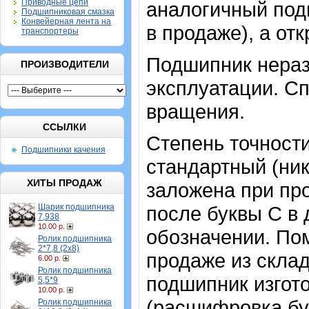
Приводные цепи
аналогичный под
Подшипниковая смазка
Конвейерная лента на
в продаже), а отк
транспортеры
Подшипник нераз
ПРОИЗВОДИТЕЛИ
эксплуатации. Сп
вращения.
ССЫЛКИ
Степень точности
Подшипники качения
стандартный (ник
ХИТЫ ПРОДАЖ
заложена при про
Шарик подшипника
после буквы С в
7,938
10.00 р.
обозначении. По
Ролик подшипника
2*7,8 (2х8)
продаже из скла
6.00 р.
Ролик подшипника
подшипник изгот
5,5*9
10.00 р.
(расшифровка бу
Ролик подшипника