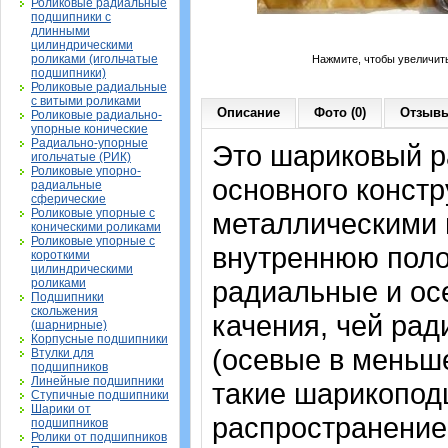
Роликовые радиальные
подшипники с
длинными
цилиндрическими
роликами (игольчатые
Нажмите, чтобы увеличит
подшипники)
Роликовые радиальные
с витыми роликами
Описание
Фото (0)
Отзывы
Роликовые радиально-
упорные конические
Радиально-упорные
Это шариковый 
игольчатые (РИК)
Роликовые упорно-
основного констр
радиальные
сферические
Роликовые упорные с
металлическими 
коническими роликами
Роликовые упорные с
внутреннюю поло
короткими
цилиндрическими
радиальные и осе
роликами
Подшипники
скольжения
качения, чей рад
(шарнирные)
Корпусные подшипники
(осевые в меньш
Втулки для
подшипников
Линейные подшипники
такие шарикопод
Ступичные подшипники
Шарики от
распространение
подшипников
Ролики от подшипников