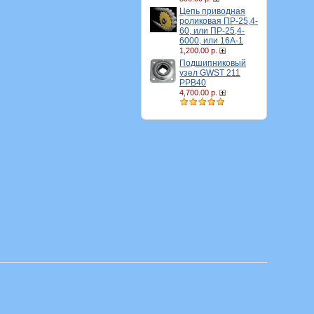
Цепь приводная
роликовая ПР-25,4-
60, или ПР-25,4-
6000, или 16A-1
1,200.00 р.
Подшипниковый
узел GWST 211
PPB40
4,700.00 р.