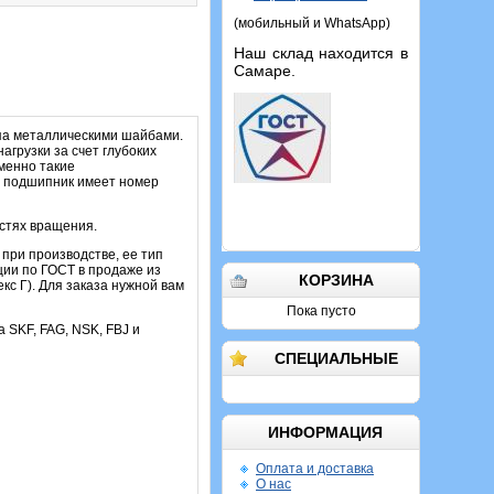
(мобильный и WhatsApp)
Наш склад находится в
Самаре.
па металлическими шайбами.
грузки за счет глубоких
именно такие
 подшипник имеет номер
остях вращения.
 при производстве, ее тип
ии по ГОСТ в продаже из
КОРЗИНА
с Г). Для заказа нужной вам
Пока пусто
а SKF, FAG, NSK, FBJ и
СПЕЦИАЛЬНЫЕ
ИНФОРМАЦИЯ
Оплата и доставка
О нас