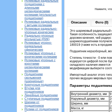
Роликовые радиальные
подшипники с
длинными
Нажмите, чт
цилиндрическими
роликами (игольчатые
подшипники)
Роликовые радиальные
Описание
Фото (0)
с витыми роликами
Роликовые радиально-
Это шариковый радиальный о
упорные конические
Такая особенность защищает
Радиально-упорные
дорожек качения, чей радиус
игольчатые (РИК)
шарикоподшипники получили
Роликовые упорно-
180019 (также есть в продаже
радиальные
сферические
Подшипник неразборный, мон
Роликовые упорные с
коническими роликами
Степень точности - 0 или по
Роликовые упорные с
кодируется цифрой после бу
короткими
складского наличия имеется 
цилиндрическими
модификации выберете соотв
роликами
Подшипники
Импортный аналог этого тип
скольжения
прочих ведущих мировых про
(шарнирные)
Корпусные подшипники
Параметры подшипника
Втулки для
подшипников
Внутренний диаметр, мм
9
Линейные подшипники
Ступичные подшипники
Наружный диаметр, мм
2
Шарики от
Ширина, мм
7
подшипников
Масса, кг
0
Ролики от подшипников