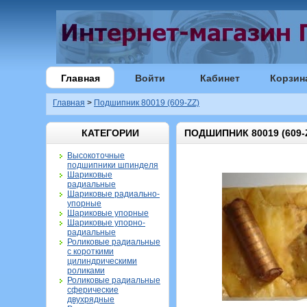
Главная
Войти
Кабинет
Корзин
Главная
>
Подшипник 80019 (609-ZZ)
КАТЕГОРИИ
ПОДШИПНИК 80019 (609-
Высокоточные
подшипники шпинделя
Шариковые
радиальные
Шариковые радиально-
упорные
Шариковые упорные
Шариковые упорно-
радиальные
Роликовые радиальные
с короткими
цилиндрическими
роликами
Роликовые радиальные
сферические
двухрядные