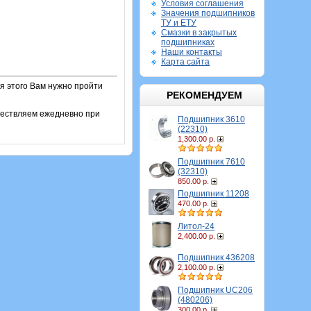
Условия соглашения
Значения подшипников
ТУ и ЕТУ
Смазки в закрытых
подшипниках
Наши контакты
Карта сайта
я этого Вам нужно пройти
РЕКОМЕНДУЕМ
ществляем ежедневно при
Подшипник 3610
(22310)
1,300.00 р.
Подшипник 7610
(32310)
850.00 р.
Подшипник 11208
470.00 р.
Литол-24
2,400.00 р.
Подшипник 436208
2,100.00 р.
Подшипник UC206
(480206)
300.00 р.