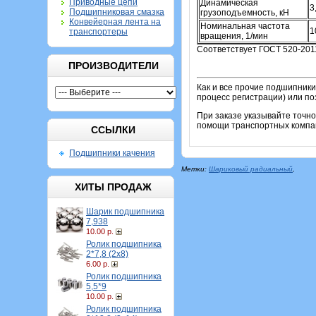
Приводные цепи
Динамическая
3
Подшипниковая смазка
грузоподъемность, кН
Конвейерная лента на
Номинальная частота
1
транспортеры
вращения, 1/мин
Соответствует ГОСТ 520-201
ПРОИЗВОДИТЕЛИ
Как и все прочие подшипники
процесс регистрации) или по
При заказе указывайте точн
помощи транспортных компан
ССЫЛКИ
Подшипники качения
Метки:
Шариковый радиальный
,
ХИТЫ ПРОДАЖ
Шарик подшипника
7,938
10.00 р.
Ролик подшипника
2*7,8 (2х8)
6.00 р.
Ролик подшипника
5,5*9
10.00 р.
Ролик подшипника