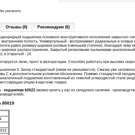
обы увеличить
Отзывы (0)
Рекомендуем (6)
днорядный подшипник основного конструктивного исполнения закрытого ти
 внутреннюю полость. Универсальный - воспринимает радиальные и осевые на
 почти равен размеру шариков (осевые в меньшей степени), благодаря чему 
 широкое распространение. Закрытый резиновыми пыльниками аналогичный
), а открытый - 19.
тируется легко, прост в эксплуатации. Способен работать при высоких скор
вышенная 6. Зазор стандартный (никак не указывается). Смазка уже заложена
квы С в дополнительном условном обозначении. Помимо стандартной продукц
аналогичный подшипник изготовленный из тяжелой углеродистой стали (индек
етствующую опцию в карточке товара.
а -
подшипник 609ZZ
(можно купить у нас из складского наличия - производств
изводителей).
 80019
4
,015