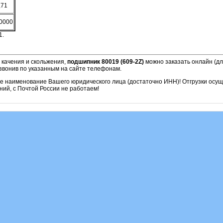
,71
0000
1.
 качения и скольжения,
подшипник 80019 (609-2Z)
можно заказать онлайн (дл
звонив по указанным на сайте телефонам.
ое наименование Вашего юридического лица (достаточно ИНН)! Отгрузки осу
ий, с Почтой России не работаем!