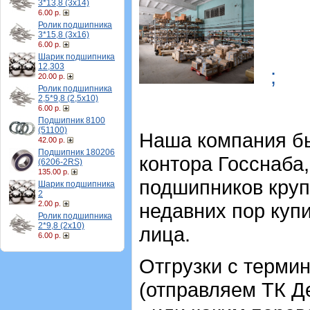
3*13,8 (3х14)
6.00 р.
Ролик подшипника
3*15,8 (3х16)
6.00 р.
Шарик подшипника
12,303
;
20.00 р.
Ролик подшипника
2,5*9,8 (2,5х10)
6.00 р.
Подшипник 8100
(51100)
Наша компания бы
42.00 р.
Подшипник 180206
контора Госснаба
(6206-2RS)
135.00 р.
подшипников круп
Шарик подшипника
2
2.00 р.
недавних пор куп
Ролик подшипника
2*9,8 (2х10)
лица.
6.00 р.
Отгрузки с терми
(отправляем ТК 