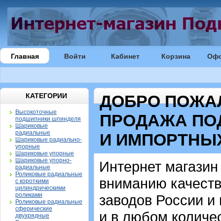
Главная
Войти
Кабинет
Корзина
Оф
КАТЕГОРИИ
ДОБРО ПОЖА
Высокоточные
ПРОДАЖА ПО
подшипники шпинделя
Шариковые
радиальные
И ИМПОРТНЫ
Шариковые радиально-
упорные
Шариковые упорные
Шариковые упорно-
Интернет магази
радиальные
Роликовые радиальные
вниманию качест
с короткими
цилиндрическими
роликами
заводов России и
Роликовые радиальные
сферические
и в любом количе
двухрядные