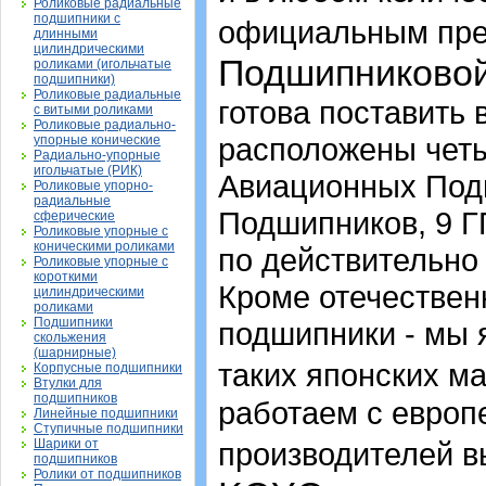
Роликовые радиальные
подшипники с
официальным пр
длинными
цилиндрическими
Подшипниково
роликами (игольчатые
подшипники)
Роликовые радиальные
готова поставить 
с витыми роликами
Роликовые радиально-
расположены четы
упорные конические
Радиально-упорные
игольчатые (РИК)
Авиационных Под
Роликовые упорно-
радиальные
Подшипников, 9 Г
сферические
Роликовые упорные с
коническими роликами
по действительно 
Роликовые упорные с
короткими
Кроме отечествен
цилиндрическими
роликами
Подшипники
подшипники - мы
скольжения
(шарнирные)
таких японских м
Корпусные подшипники
Втулки для
подшипников
работаем с европ
Линейные подшипники
Ступичные подшипники
Шарики от
производителей в
подшипников
Ролики от подшипников