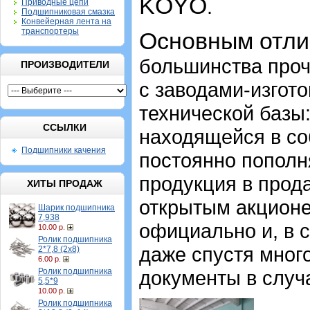
KOYO
.
Приводные цепи
Подшипниковая смазка
Конвейерная лента на
транспортеры
Основным отл
большинства проч
ПРОИЗВОДИТЕЛИ
с заводами-изгот
технической базы
ССЫЛКИ
находящейся в со
Подшипники качения
постоянно пополн
продукция в прод
ХИТЫ ПРОДАЖ
открытым акцион
Шарик подшипника
7,938
официально и, в 
10.00 р.
Ролик подшипника
даже спустя мног
2*7,8 (2х8)
6.00 р.
Ролик подшипника
документы в случ
5,5*9
10.00 р.
Ролик подшипника