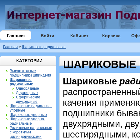
Главная
Войти
Кабинет
Корзина
Оф
Главная
>
Шариковые радиальные
КАТЕГОРИИ
ШАРИКОВЫЕ 
Высокоточные
подшипники шпинделя
Шариковые
рад
Шариковые
радиальные
Однорядные
распространенный
Двухрядные
Сферические
качения применя
двухрядные
Шариковые радиально-
подшипники быва
упорные
Шариковые упорные
Шариковые упорно-
двухрядными, дв
радиальные
Роликовые радиальные
шестирядными, к
с короткими
цилиндрическими