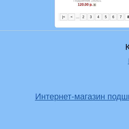
Подшипник 180501
120.00 р.
|<
<
....
2
3
4
5
6
7
Интернет-магазин подш