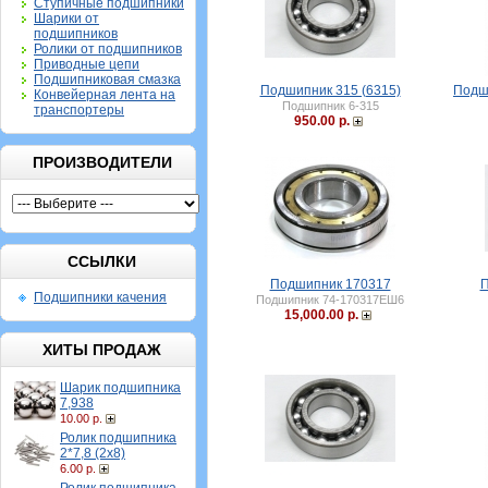
Ступичные подшипники
Шарики от
подшипников
Ролики от подшипников
Приводные цепи
Подшипниковая смазка
Подшипник 315 (6315)
Подш
Конвейерная лента на
Подшипник 6-315
транспортеры
950.00 р.
ПРОИЗВОДИТЕЛИ
ССЫЛКИ
Подшипник 170317
П
Подшипники качения
Подшипник 74-170317ЕШ6
15,000.00 р.
ХИТЫ ПРОДАЖ
Шарик подшипника
7,938
10.00 р.
Ролик подшипника
2*7,8 (2х8)
6.00 р.