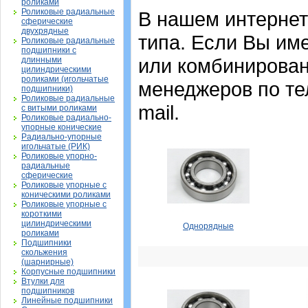
роликами
Роликовые радиальные
В нашем интернет
сферические
двухрядные
типа. Если Вы им
Роликовые радиальные
подшипники с
или комбинирован
длинными
цилиндрическими
роликами (игольчатые
менеджеров по те
подшипники)
Роликовые радиальные
mail.
с витыми роликами
Роликовые радиально-
упорные конические
Радиально-упорные
игольчатые (РИК)
Роликовые упорно-
радиальные
сферические
Роликовые упорные с
коническими роликами
Роликовые упорные с
короткими
цилиндрическими
Однорядные
роликами
Подшипники
скольжения
(шарнирные)
Корпусные подшипники
Втулки для
подшипников
Линейные подшипники