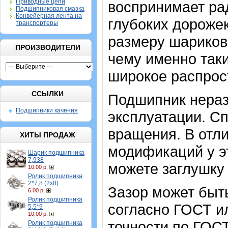
Приводные цепи
воспринимает рад
Подшипниковая смазка
Конвейерная лента на
глубоких дорожек
транспортеры
размеру шариков
ПРОИЗВОДИТЕЛИ
чему именно так
широкое распрос
ССЫЛКИ
Подшипник нераз
Подшипники качения
эксплуатации. Сп
вращения. В отли
ХИТЫ ПРОДАЖ
модификаций у эт
Шарик подшипника
7,938
можете заглушку 
10.00 р.
Ролик подшипника
2*7,8 (2х8)
Зазор может быт
6.00 р.
Ролик подшипника
согласно ГОСТ и
5,5*9
10.00 р.
точности по ГОСТ 
Ролик подшипника