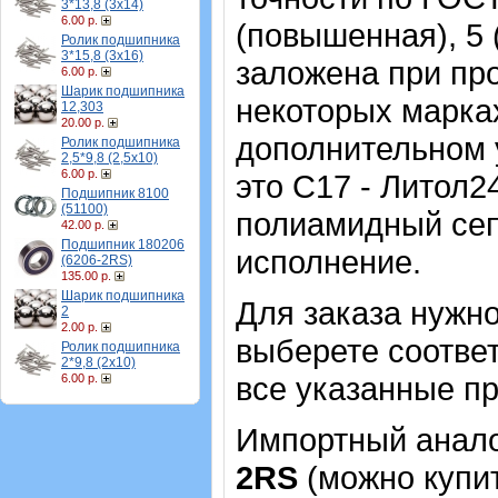
3*13,8 (3х14)
6.00 р.
(повышенная), 5 
Ролик подшипника
3*15,8 (3х16)
заложена при про
6.00 р.
Шарик подшипника
некоторых марка
12,303
20.00 р.
дополнительном 
Ролик подшипника
2,5*9,8 (2,5х10)
6.00 р.
это С17 - Литол2
Подшипник 8100
(51100)
полиамидный сеп
42.00 р.
Подшипник 180206
исполнение.
(6206-2RS)
135.00 р.
Шарик подшипника
Для заказа нужн
2
2.00 р.
выберете соотве
Ролик подшипника
2*9,8 (2х10)
все указанные п
6.00 р.
Импортный аналог
2RS
(можно купит