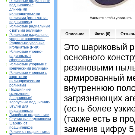
Роликовые радиальные
подшипники с
длинными
цилиндрическими
роликами (игольчатые
Нажмите, чтобы увеличить
подшипники)
Роликовые радиальные
с витыми роликами
Описание
Фото (0)
Отзывы
Роликовые радиально-
упорные конические
Радиально-упорные
Это шариковый 
игольчатые (РИК)
Роликовые упорно-
основного констр
радиальные
сферические
Роликовые упорные с
резиновыми пыль
коническими роликами
Роликовые упорные с
армированный ме
короткими
цилиндрическими
внутреннюю поло
роликами
Подшипники
скольжения
загрязняющих аге
(шарнирные)
Корпусные подшипники
(есть более узки
Втулки для
подшипников
Линейные подшипники
(также есть в про
Ступичные подшипники
Шарики от
заменив цифру 5
подшипников
Ролики от подшипников