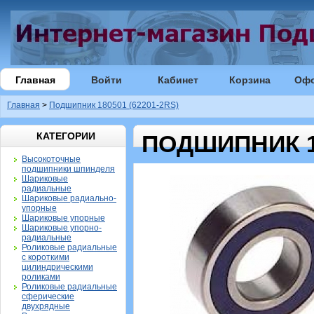
Главная
Войти
Кабинет
Корзина
Оф
Главная
>
Подшипник 180501 (62201-2RS)
КАТЕГОРИИ
ПОДШИПНИК 18
Высокоточные
подшипники шпинделя
Шариковые
радиальные
Шариковые радиально-
упорные
Шариковые упорные
Шариковые упорно-
радиальные
Роликовые радиальные
с короткими
цилиндрическими
роликами
Роликовые радиальные
сферические
двухрядные