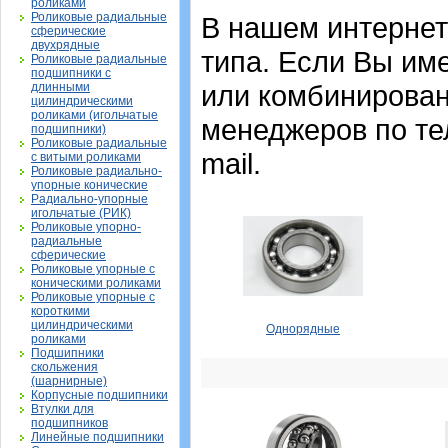
роликами
Роликовые радиальные
В нашем интернет
сферические
двухрядные
типа. Если Вы им
Роликовые радиальные
подшипники с
или комбинирован
длинными
цилиндрическими
роликами (игольчатые
менеджеров по те
подшипники)
Роликовые радиальные
mail.
с витыми роликами
Роликовые радиально-
упорные конические
Радиально-упорные
игольчатые (РИК)
Роликовые упорно-
радиальные
сферические
Роликовые упорные с
коническими роликами
Роликовые упорные с
короткими
цилиндрическими
Однорядные
роликами
Подшипники
скольжения
(шарнирные)
Корпусные подшипники
Втулки для
подшипников
Линейные подшипники