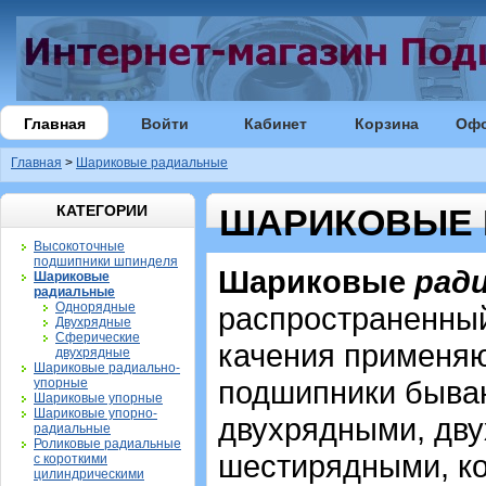
Главная
Войти
Кабинет
Корзина
Оф
Главная
>
Шариковые радиальные
КАТЕГОРИИ
ШАРИКОВЫЕ 
Высокоточные
подшипники шпинделя
Шариковые
рад
Шариковые
радиальные
Однорядные
распространенный
Двухрядные
Сферические
качения применя
двухрядные
Шариковые радиально-
подшипники быва
упорные
Шариковые упорные
Шариковые упорно-
двухрядными, дв
радиальные
Роликовые радиальные
шестирядными, к
с короткими
цилиндрическими