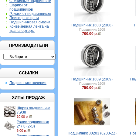
Ступичные подшипники
Шарики от
подшипников
Ролики от подшипников
Приводные цепи
Подшипниковая смазка
Подшипник 1608 (2308)
П
Конвейерная лента на
Подшипник 1608
транспортеры
700.00 р.
ПРОИЗВОДИТЕЛИ
ССЫЛКИ
Подшипник 1609 (2309)
По
Подшипники качения
Подшипник 1609
750.00 р.
ХИТЫ ПРОДАЖ
Шарик подшипника
7,938
10.00 р.
Ролик подшипника
2*7,8 (2х8)
6.00 р.
Подшипник 80203 (6203-ZZ)
Под