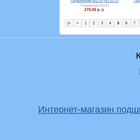
Подшипник 60210 (6210-Z)
Под
Подшипник 60210
270.00 р.
|<
<
1
2
3
4
5
6
7
Интернет-магазин подш