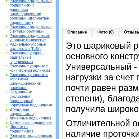
Роликовые радиальные
подшипники с
длинными
цилиндрическими
роликами (игольчатые
подшипники)
Роликовые радиальные
с витыми роликами
Описание
Фото (0)
Отзывы
Роликовые радиально-
упорные конические
Это шариковый 
Радиально-упорные
игольчатые (РИК)
Роликовые упорно-
основного констр
радиальные
сферические
Универсальный -
Роликовые упорные с
коническими роликами
нагрузки за счет
Роликовые упорные с
короткими
цилиндрическими
почти равен раз
роликами
Подшипники
степени), благод
скольжения
(шарнирные)
Корпусные подшипники
получила широко
Втулки для
подшипников
Линейные подшипники
Отличительной о
Ступичные подшипники
Шарики от
наличие проточк
подшипников
Ролики от подшипников