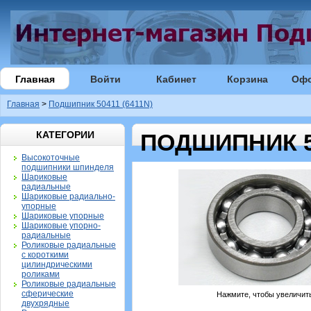
Главная
Войти
Кабинет
Корзина
Оф
Главная
>
Подшипник 50411 (6411N)
КАТЕГОРИИ
ПОДШИПНИК 50
Высокоточные
подшипники шпинделя
Шариковые
радиальные
Шариковые радиально-
упорные
Шариковые упорные
Шариковые упорно-
радиальные
Роликовые радиальные
с короткими
цилиндрическими
роликами
Роликовые радиальные
сферические
Нажмите, чтобы увеличит
двухрядные