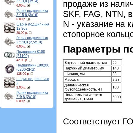
продаже из налич
3*13,8 (3х14)
6.00 р.
Ролик подшипника
SKF, FAG, NTN, 
3*15,8 (3х16)
6.00 р.
N - указание на к
Шарик подшипника
12,303
стопорное кольцо
20.00 р.
Ролик подшипника
2,5*9,8 (2,5х10)
Параметры п
6.00 р.
Подшипник 8100
(51100)
42.00 р.
Внутренний диаметр, мм
55
Подшипник 180206
Наружный диаметр, мм
140
(6206-2RS)
135.00 р.
Ширина, мм
33
Шарик подшипника
Масса, кг
2,28
2
Динамическая
100
2.00 р.
грузоподъемность, кН
Ролик подшипника
Номинальная частота
2*9,8 (2х10)
6000
вращения, 1/мин
6.00 р.
Соответствует ГО