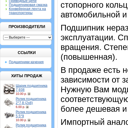
Приводные цепи
стопорного кольц
Подшипниковая смазка
Конвейерная лента на
автомобильной и
транспортеры
Подшипник нераз
ПРОИЗВОДИТЕЛИ
эксплуатации. Сп
вращения. Степен
ССЫЛКИ
(повышенная).
Подшипники качения
В продаже есть 
ХИТЫ ПРОДАЖ
зависимости от з
Шарик подшипника
Нужную Вам мод
7,938
10.00 р.
соответствующую
Ролик подшипника
2*7,8 (2х8)
более дешевая и 
6.00 р.
Ролик подшипника
5,5*9
Импортный аналог
10.00 р.
Ролик подшипника