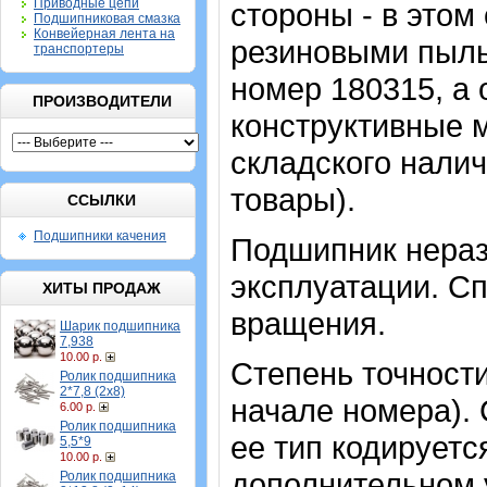
Приводные цепи
стороны - в этом
Подшипниковая смазка
Конвейерная лента на
резиновыми пыль
транспортеры
номер 180315, а 
ПРОИЗВОДИТЕЛИ
конструктивные 
складского налич
товары).
ССЫЛКИ
Подшипники качения
Подшипник нераз
эксплуатации. Сп
ХИТЫ ПРОДАЖ
вращения.
Шарик подшипника
7,938
10.00 р.
Степень точности
Ролик подшипника
2*7,8 (2х8)
начале номера). 
6.00 р.
Ролик подшипника
ее тип кодируетс
5,5*9
10.00 р.
дополнительном 
Ролик подшипника