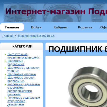
Главная
Войти
Кабинет
Корзина
Оф
Главная
>
Подшипник 80315 (6315-ZZ)
КАТЕГОРИИ
ПОДШИПНИК 80
Высокоточные
подшипники шпинделя
Шариковые
радиальные
Шариковые радиально-
упорные
Шариковые упорные
Шариковые упорно-
радиальные
Роликовые радиальные
с короткими
цилиндрическими
роликами
Роликовые радиальные
сферические
двухрядные