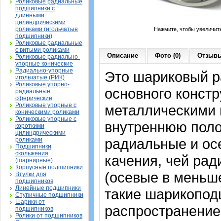
Роликовые радиальные
подшипники с
длинными
цилиндрическими
роликами (игольчатые
Нажмите, чтобы увеличит
подшипники)
Роликовые радиальные
с витыми роликами
Описание
Фото (0)
Отзывы
Роликовые радиально-
упорные конические
Радиально-упорные
Это шариковый 
игольчатые (РИК)
Роликовые упорно-
основного констр
радиальные
сферические
Роликовые упорные с
металлическими 
коническими роликами
Роликовые упорные с
внутреннюю поло
короткими
цилиндрическими
радиальные и осе
роликами
Подшипники
скольжения
качения, чей рад
(шарнирные)
Корпусные подшипники
(осевые в меньш
Втулки для
подшипников
Линейные подшипники
такие шарикопод
Ступичные подшипники
Шарики от
распространение.
подшипников
Ролики от подшипников