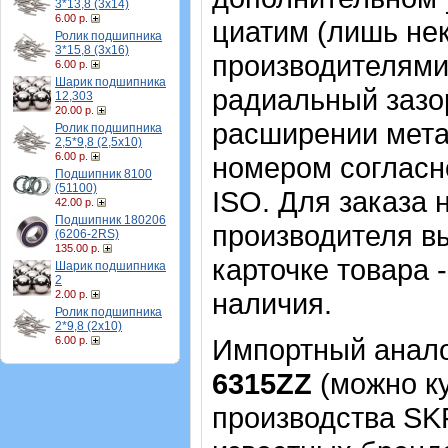
3*13,8 (3х14)
6.00 р.
циатим (лишь не
Ролик подшипника
3*15,8 (3х16)
производителями
6.00 р.
Шарик подшипника
радиальный зазо
12,303
20.00 р.
расширении мета
Ролик подшипника
2,5*9,8 (2,5х10)
6.00 р.
номером согласн
Подшипник 8100
(51100)
ISO. Для заказа
42.00 р.
Подшипник 180206
производителя в
(6206-2RS)
135.00 р.
карточке товара 
Шарик подшипника
2
наличия.
2.00 р.
Ролик подшипника
2*9,8 (2х10)
Импортный аналог
6.00 р.
6315ZZ
(можно ку
производства SK