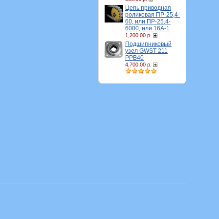
Цепь приводная
роликовая ПР-25,4-
60, или ПР-25,4-
6000, или 16A-1
1,200.00 р.
Подшипниковый
узел GWST 211
PPB40
4,700.00 р.