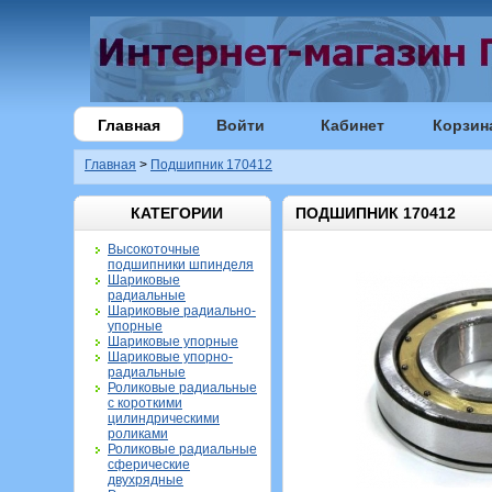
Главная
Войти
Кабинет
Корзин
Главная
>
Подшипник 170412
КАТЕГОРИИ
ПОДШИПНИК 170412
Высокоточные
подшипники шпинделя
Шариковые
радиальные
Шариковые радиально-
упорные
Шариковые упорные
Шариковые упорно-
радиальные
Роликовые радиальные
с короткими
цилиндрическими
роликами
Роликовые радиальные
сферические
двухрядные