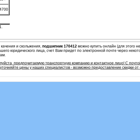
4700
1.
 качения и скольжения,
подшипник 170412
можно купить онлайн (для этого 
ашего юридического лица, счет Вам придет по электронной почте через некот
нам.
луйста, предпочитаемую транспортную компанию и контактное лицо! С почто
уточняйте цены у наших специалистов - возможно предоставление скидки от