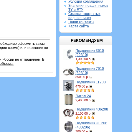
Условия соглашения
Значения подшипников
ТУ и ЕТУ
Смазки в закрытых
подшипниках
Наши контакты
Карта сайта
РЕКОМЕНДУЕМ
необходимо оформить заказ
орое время) или позвонив по
Подшипник 3610
(22310)
1,300.00 р.
й России не отправляем. В
 объема.
Подшипник 7610
(32310)
850.00 р.
Подшипник 11208
470.00 р.
Литол-24
2,400.00 р.
Подшипник 436208
2,100.00 р.
Подшипник UC206
(480206)
300.00 р.