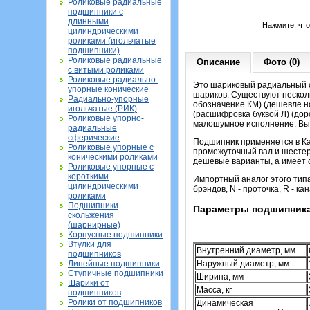
Роликовые радиальные
подшипники с
длинными
Нажмите, чт
цилиндрическими
роликами (игольчатые
подшипники)
Роликовые радиальные
Описание
Фото (0)
с витыми роликами
Роликовые радиально-
Это шариковый радиальный о
упорные конические
шариков. Существуют нескол
Радиально-упорные
обозначение КМ) (дешевле н
игольчатые (РИК)
(расшифровка буквой Л) (дор
Роликовые упорно-
малошумное исполнение. Выб
радиальные
сферические
Подшипник применяется в Кам
Роликовые упорные с
промежуточный вал и шестер
коническими роликами
дешевые варианты, а имеет 
Роликовые упорные с
короткими
Импортный аналог этого тип
цилиндрическими
брэндов, N - проточка, R - ка
роликами
Подшипники
Параметры подшипника
скольжения
(шарнирные)
Корпусные подшипники
Втулки для
Внутренний диаметр, мм
подшипников
Линейные подшипники
Наружный диаметр, мм
Ступичные подшипники
Ширина, мм
Шарики от
Масса, кг
подшипников
Ролики от подшипников
Динамическая