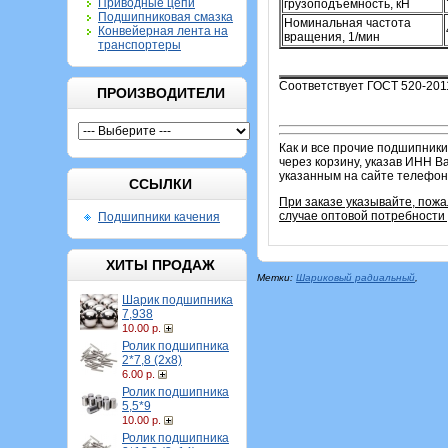
Приводные цепи
грузоподъемность, кН
Подшипниковая смазка
Номинальная частота
Конвейерная лента на
вращения, 1/мин
транспортеры
Соответствует ГОСТ 520-201
ПРОИЗВОДИТЕЛИ
Как и все прочие подшипники
через корзину, указав ИНН В
указанным на сайте телефо
ССЫЛКИ
При заказе указывайте, пожа
случае оптовой потребности 
Подшипники качения
ХИТЫ ПРОДАЖ
Метки:
Шариковый радиальный
,
Шарик подшипника
7,938
10.00 р.
Ролик подшипника
2*7,8 (2х8)
6.00 р.
Ролик подшипника
5,5*9
10.00 р.
Ролик подшипника