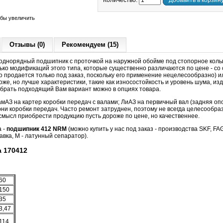
Количество:
Добавить в корзин
обы увеличить
Отзывы (0)
Рекомендуем (15)
днорядный подшипник с проточкой на наружной обойме под стопорное кольцо
ько модификаций этого типа, которые существенно различаются по цене - с
о продается только под заказ, поскольку его применение нецелесообразно)
оже, но лучше характеристики, такие как износостойкость и уровень шума, из
рать подходящий Вам вариант можно в опциях товара.
АЗ на картер коробки передач с валами; ЛиАЗ на первичный вал (задняя опо
ни коробки передач. Часто ремонт затруднен, поэтому не всегда целесообр
смысл приобрести продукцию пусть дороже по цене, но качественнее.
а -
подшипник 412 NRM
(можно купить у нас под заказ - производства SKF, F
навка, М - латунный сепаратор).
 170412
60
150
35
3,47
114