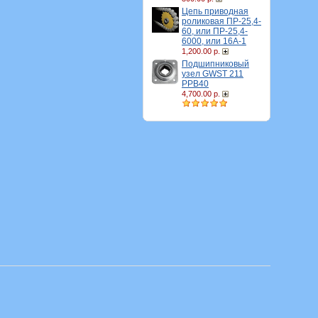
Цепь приводная
роликовая ПР-25,4-
60, или ПР-25,4-
6000, или 16A-1
1,200.00 р.
Подшипниковый
узел GWST 211
PPB40
4,700.00 р.