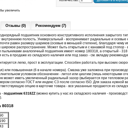
Количество:
Добавить в корзин
обы увеличить
Отзывы (0)
Рекомендуем (7)
днорядный подшипник основного конструктивного исполнения закрытого ти
 внутреннюю полость. Универсальный - воспринимает радиальные и осевые на
 почти равен размеру шариков (осевые в меньшей степени), благодаря чему 
широкое распространение. Может быть открытым и с канавкой под стопор - 
 пыльниками аналогичный подшипник имеет номер 180318, а открытый - 318
есть в продаже из складского наличия или под заказ - см. вкладку рекоменду
ируется легко, прост в эксплуатации. Способен работать при высоких скор
ая) или повышенная (6 в начале номера). Смазка уже заложена при производс
олнительном условном обозначении - литол или циатим (лишь некоторыми о
к может иметь увеличенный радиальный зазор (выбирается при тепловом ра
ером согласно ГОСТ или индекс С3 после согласно ISO. Для заказа нужной 
ветствующую опцию в карточке товара - все указанные продаются из складск
а -
подшипник 6318ZZ
(можно купить у нас из складского наличия - производст
).
 80318
90
190
43