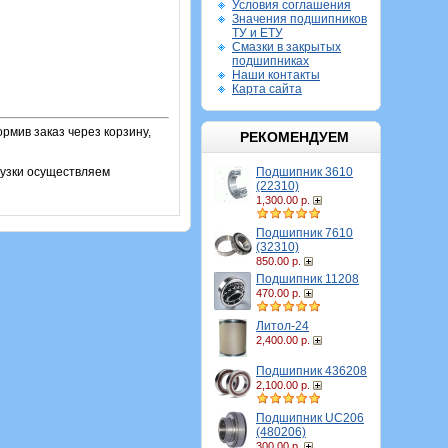
Условия соглашения
Значения подшипников
ТУ и ЕТУ
Смазки в закрытых
подшипниках
Наши контакты
Карта сайта
рмив заказ через корзину,
РЕКОМЕНДУЕМ
Подшипник 3610
рузки осуществляем
(22310)
1,300.00 р.
Подшипник 7610
(32310)
850.00 р.
Подшипник 11208
470.00 р.
Литол-24
2,400.00 р.
Подшипник 436208
2,100.00 р.
Подшипник UC206
(480206)
300.00 р.