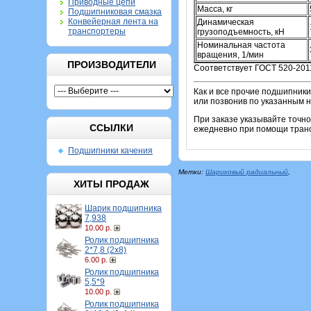
Приводные цепи
Масса, кг
Подшипниковая смазка
Конвейерная лента на
Динамическая
транспортеры
грузоподъемность, кН
Номинальная частота
вращения, 1/мин
ПРОИЗВОДИТЕЛИ
Соответствует ГОСТ 520-201
Как и все прочие подшипники
или позвонив по указанным 
При заказе указывайте точн
ССЫЛКИ
ежедневно при помощи транс
Подшипники качения
Метки:
Шариковый радиальный
,
ХИТЫ ПРОДАЖ
Шарик подшипника
7,938
10.00 р.
Ролик подшипника
2*7,8 (2х8)
6.00 р.
Ролик подшипника
5,5*9
10.00 р.
Ролик подшипника