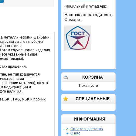
у
(мобильный и WhatsApp)
Наш склад находится в
Самаре.
па металлическими шайбами.
грузки за счет глубоких
именно такие
в этом случае номер изделия
 (все указанные выше
емые товары).
остях вращения.
тве, ее тип кодируется
КОРЗИНА
течественными
сширении металла), на что
Пока пусто
вам модификации и
ого наличия.
СПЕЦИАЛЬНЫЕ
ва SKF, FAG, NSK и прочих
ИНФОРМАЦИЯ
Оплата и доставка
О нас