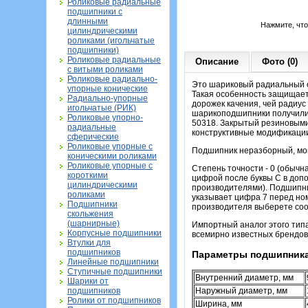
Роликовые радиальные
подшипники с
длинными
Нажмите, чт
цилиндрическими
роликами (игольчатые
подшипники)
Роликовые радиальные
Описание
Фото (0)
с витыми роликами
Роликовые радиально-
Это шариковый радиальный о
упорные конические
Такая особенность защищает
Радиально-упорные
дорожек качения, чей радиус
игольчатые (РИК)
шарикоподшипники получили 
Роликовые упорно-
50318. Закрытый резиновыми
радиальные
конструктивные модификации 
сферические
Роликовые упорные с
Подшипник неразборный, монт
коническими роликами
Роликовые упорные с
Степень точности - 0 (обычн
короткими
цифрой после буквы С в доп
цилиндрическими
производителями). Подшипни
роликами
указывает цифра 7 перед ном
Подшипники
производителя выберете соот
скольжения
(шарнирные)
Импортный аналог этого тип
Корпусные подшипники
всемирно известных брендов
Втулки для
подшипников
Параметры подшипника
Линейные подшипники
Ступичные подшипники
Внутренний диаметр, мм
Шарики от
подшипников
Наружный диаметр, мм
Ролики от подшипников
Ширина, мм