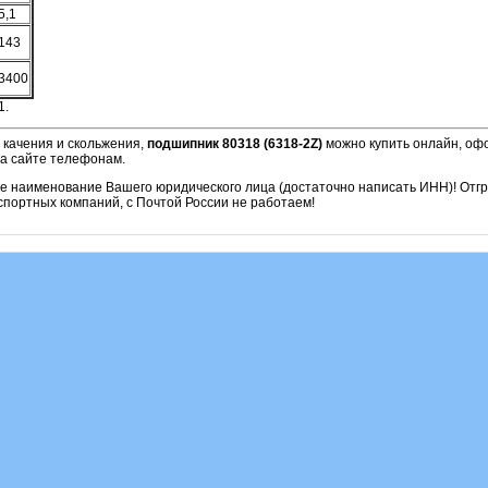
5,1
143
3400
1.
 качения и скольжения,
подшипник 80318 (6318-2Z)
можно купить онлайн, офо
на сайте телефонам.
ое наименование Вашего юридического лица (достаточно написать ИНН)! Отг
портных компаний, с Почтой России не работаем!