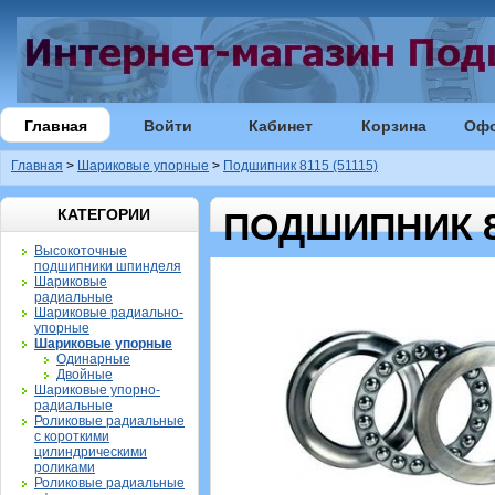
Главная
Войти
Кабинет
Корзина
Оф
Главная
>
Шариковые упорные
>
Подшипник 8115 (51115)
КАТЕГОРИИ
ПОДШИПНИК 81
Высокоточные
подшипники шпинделя
Шариковые
радиальные
Шариковые радиально-
упорные
Шариковые упорные
Одинарные
Двойные
Шариковые упорно-
радиальные
Роликовые радиальные
с короткими
цилиндрическими
роликами
Роликовые радиальные