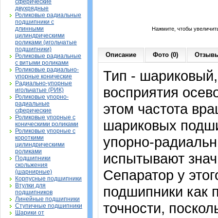
сферические
двухрядные
Роликовые радиальные
подшипники с
длинными
Нажмите, чтобы увеличит
цилиндрическими
роликами (игольчатые
подшипники)
Описание
Фото (0)
Отзывы
Роликовые радиальные
с витыми роликами
Роликовые радиально-
Тип - шариковый
упорные конические
Радиально-упорные
восприятия осево
игольчатые (РИК)
Роликовые упорно-
радиальные
этом частота вра
сферические
Роликовые упорные с
шариковых подши
коническими роликами
Роликовые упорные с
упорно-радиальн
короткими
цилиндрическими
роликами
испытывают знач
Подшипники
скольжения
Сепаратор у это
(шарнирные)
Корпусные подшипники
Втулки для
подшипники как 
подшипников
Линейные подшипники
точности, поскол
Ступичные подшипники
Шарики от