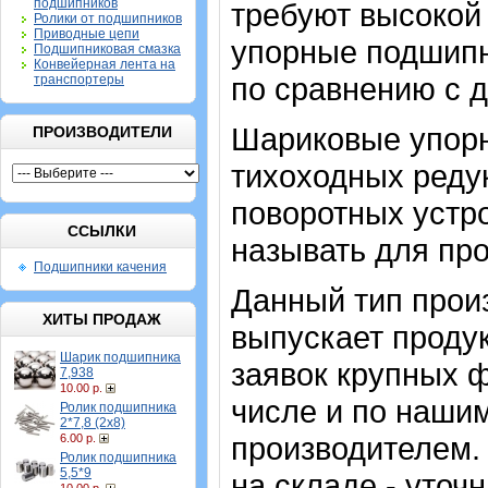
подшипников
требуют высокой 
Ролики от подшипников
Приводные цепи
упорные подшипн
Подшипниковая смазка
Конвейерная лента на
по сравнению с 
транспортеры
Шариковые упор
ПРОИЗВОДИТЕЛИ
тихоходных реду
поворотных устро
ССЫЛКИ
называть для пр
Подшипники качения
Данный тип прои
ХИТЫ ПРОДАЖ
выпускает проду
Шарик подшипника
заявок крупных 
7,938
10.00 р.
числе и по нашим
Ролик подшипника
2*7,8 (2х8)
производителем.
6.00 р.
Ролик подшипника
5,5*9
на складе - уточ