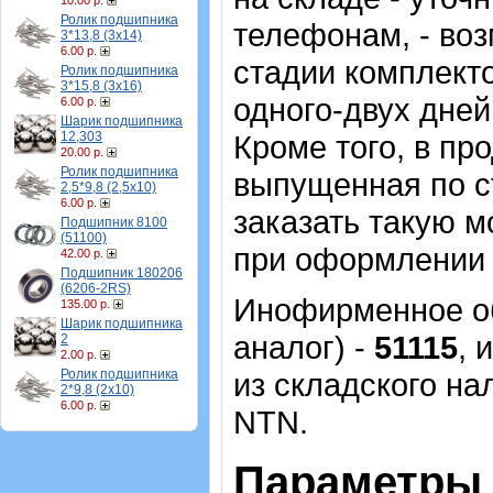
10.00 р.
Ролик подшипника
телефонам, - во
3*13,8 (3х14)
6.00 р.
стадии комплекто
Ролик подшипника
3*15,8 (3х16)
одного-двух дней
6.00 р.
Шарик подшипника
12,303
Кроме того, в пр
20.00 р.
Ролик подшипника
выпущенная по с
2,5*9,8 (2,5х10)
6.00 р.
заказать такую 
Подшипник 8100
(51100)
при оформлении 
42.00 р.
Подшипник 180206
(6206-2RS)
Инофирменное об
135.00 р.
Шарик подшипника
аналог) -
51115
, 
2
2.00 р.
Ролик подшипника
из складского на
2*9,8 (2х10)
6.00 р.
NTN.
Параметры 