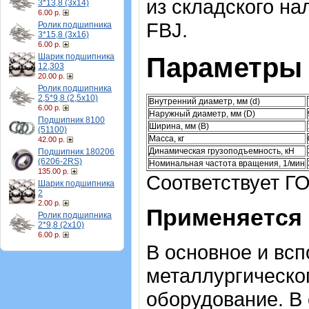
из складского на
3*13,8 (3х14)
6.00 р.
FBJ.
Ролик подшипника
3*15,8 (3х16)
6.00 р.
Шарик подшипника
Параметры 
12,303
20.00 р.
Ролик подшипника
2,5*9,8 (2,5х10)
Внутренний диаметр, мм (d)
6.00 р.
Наружный диаметр, мм (D)
Подшипник 8100
Ширина, мм (B)
(51100)
Масса, кг
42.00 р.
Динамическая грузоподъемность, кН
Подшипник 180206
(6206-2RS)
Номинальная частота вращения, 1/мин
135.00 р.
Соответствует ГО
Шарик подшипника
2
2.00 р.
Применяется 
Ролик подшипника
2*9,8 (2х10)
6.00 р.
В основное и вс
металлургическо
оборудование. В