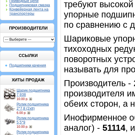
Приводные цепи
требуют высокой 
Подшипниковая смазка
Конвейерная лента на
упорные подшипн
транспортеры
по сравнению с 
ПРОИЗВОДИТЕЛИ
Шариковые упор
тихоходных реду
ССЫЛКИ
поворотных устро
Подшипники качения
называть для пр
ХИТЫ ПРОДАЖ
Производитель - 
Шарик подшипника
производителя им
7,938
10.00 р.
обеих сторон, а
Ролик подшипника
2*7,8 (2х8)
6.00 р.
Инофирменное об
Ролик подшипника
5,5*9
аналог) -
51114
, 
10.00 р.
Ролик подшипника