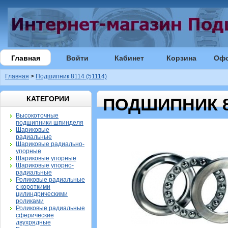
Главная
Войти
Кабинет
Корзина
Оф
Главная
>
Подшипник 8114 (51114)
КАТЕГОРИИ
ПОДШИПНИК 81
Высокоточные
подшипники шпинделя
Шариковые
радиальные
Шариковые радиально-
упорные
Шариковые упорные
Шариковые упорно-
радиальные
Роликовые радиальные
с короткими
цилиндрическими
роликами
Роликовые радиальные
сферические
двухрядные