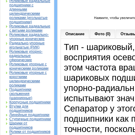
Роликовые радиальные
подшипники с
длинными
цилиндрическими
роликами (игольчатые
Нажмите, чтобы увеличит
подшипники)
Роликовые радиальные
с витыми роликами
Описание
Фото (0)
Отзывы
Роликовые радиально-
упорные конические
Радиально-упорные
Тип - шариковый
игольчатые (РИК)
Роликовые упорно-
восприятия осево
радиальные
сферические
Роликовые упорные с
этом частота вра
коническими роликами
Роликовые упорные с
шариковых подши
короткими
цилиндрическими
упорно-радиальн
роликами
Подшипники
скольжения
испытывают знач
(шарнирные)
Корпусные подшипники
Сепаратор у это
Втулки для
подшипников
Линейные подшипники
подшипники как 
Ступичные подшипники
Шарики от
точности, поскол
подшипников
Ролики от подшипников