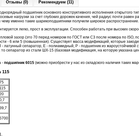
Отзывы (0)
Рекомендуем (11)
днорядный подшипник основного конструктивного исполнения открытого тип
севые нагрузки за счет глубоких дорожек качения, чей радиус почти равен р
я чему именно такие шарикоподшипники получили широкое распространение.
тируется легко, прост в эксплуатации. Способен работать при высоких скор
ловой зазор (это 70 перед номером по ГОСТ или C3 после номера по ISO, п
ости - 6 или 5 (повышенная). Существует масса модификаций, которые закод
- латунный сепаратор, Е - полиамидный, Р - подшипник из жароустойчивой ст
о, то сепаратор из стали ШХ-15 (базовая модификация, на которую указана це
а -
подшипник 6015
(можно приобрести у нас из складского наличия таких мар
 115
75
115
20
0,7
39,7
6700
1.