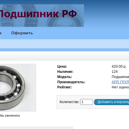
а
Оформить
Цена:
420.00 р.
Наличие:
124
Модель:
Подшипник
Производитель:
АПП ГРУПП
Рейтинг:
Нет оцено
Количество:
Добавить в корзин
обы увеличить