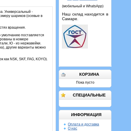
(мобильный и WhatsApp)
а. Универсальный -
Наш склад находится в
азмеру шариков (осевые в
Самаре.
остях вращения.
о умолчанию поставляется
ированы в номере
али, Ю - из нержавейки.
на), другие варианты можно
ок как NSK, SKF, FAG, KOYO).
КОРЗИНА
Пока пусто
СПЕЦИАЛЬНЫЕ
ИНФОРМАЦИЯ
Оплата и доставка
О нас