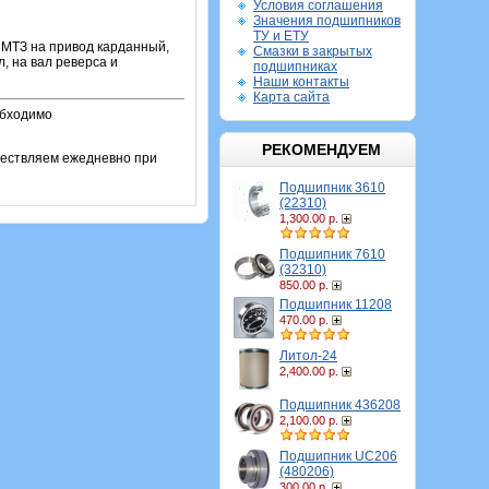
Условия соглашения
Значения подшипников
ТУ и ЕТУ
 МТЗ на привод карданный,
Смазки в закрытых
, на вал реверса и
подшипниках
Наши контакты
Карта сайта
обходимо
РЕКОМЕНДУЕМ
ществляем ежедневно при
Подшипник 3610
(22310)
1,300.00 р.
Подшипник 7610
(32310)
850.00 р.
Подшипник 11208
470.00 р.
Литол-24
2,400.00 р.
Подшипник 436208
2,100.00 р.
Подшипник UC206
(480206)
300.00 р.