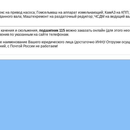
екс на привод насоса; Гомсельмаш на аппарат измельчающий; КамАЗ на КПП;
данного вала; Маштехремонт на раздаточный редуктор; ЧСДМ на ведущий вал
 качения и скольжения,
подшипник 115
можно заказать онлайн (для этого не
звонив по указанным на сайте телефонам.
ое наименование Вашего юридического лица (достаточно ИНН)! Отгрузки осу
ий, с Почтой России не работаем!