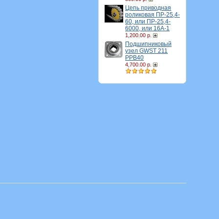
Цепь приводная
роликовая ПР-25,4-
60, или ПР-25,4-
6000, или 16A-1
1,200.00 р.
Подшипниковый
узел GWST 211
PPB40
4,700.00 р.