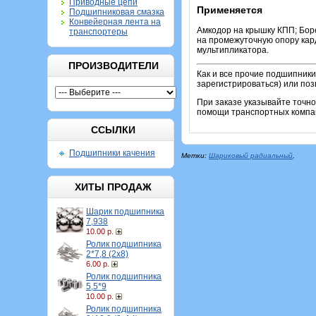
Приводные цепи
Применяется
Подшипниковая смазка
Конвейерная лента на
Амкодор на крышку КПП; Бор
транспортеры
на промежуточную опору кар
мультипликатора.
ПРОИЗВОДИТЕЛИ
Как и все прочие подшипники
зарегистрироваться) или по
При заказе указывайте точн
помощи транспортных компан
ССЫЛКИ
Подшипники качения
Метки:
Шариковый радиальный
,
ХИТЫ ПРОДАЖ
Шарик подшипника
7,938
10.00 р.
Ролик подшипника
2*7,8 (2х8)
6.00 р.
Ролик подшипника
5,5*9
10.00 р.
Ролик подшипника