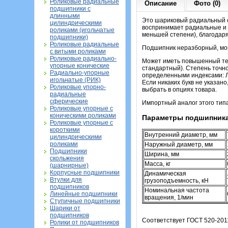
Роликовые радиальные
Описание
Фото (0)
подшипники с
длинными
Это шариковый радиальный о
цилиндрическими
воспринимает радиальные и о
роликами (игольчатые
меньшей степени), благодар
подшипники)
Роликовые радиальные
Подшипник неразборный, мон
с витыми роликами
Роликовые радиально-
Может иметь повышенный теп
упорные конические
стандартный). Степень точн
Радиально-упорные
определенными индексами: Л 
игольчатые (РИК)
Если никаких букв не указан
Роликовые упорно-
выбрать в опциях товара.
радиальные
сферические
Импортный аналог этого тип
Роликовые упорные с
коническими роликами
Параметры подшипника
Роликовые упорные с
короткими
Внутренний диаметр, мм
цилиндрическими
роликами
Наружный диаметр, мм
Подшипники
Ширина, мм
скольжения
Масса, кг
(шарнирные)
Корпусные подшипники
Динамическая
Втулки для
грузоподъемность, кН
подшипников
Номинальная частота
Линейные подшипники
вращения, 1/мин
Ступичные подшипники
Шарики от
подшипников
Соответствует ГОСТ 520-201
Ролики от подшипников