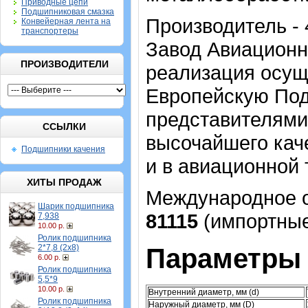
Приводные цепи
Подшипниковая смазка
Производитель - 
Конвейерная лента на
транспортеры
Завод Авиационн
ПРОИЗВОДИТЕЛИ
реализация осуще
Европейскую По
представителями
ССЫЛКИ
высочайшего каче
Подшипники качения
и в авиационной 
ХИТЫ ПРОДАЖ
Международное о
Шарик подшипника
81115
(импортные
7,938
10.00 р.
Ролик подшипника
2*7,8 (2х8)
Параметры 
6.00 р.
Ролик подшипника
5,5*9
10.00 р.
Внутренний диаметр, мм (d)
Ролик подшипника
Наружный диаметр, мм (D)