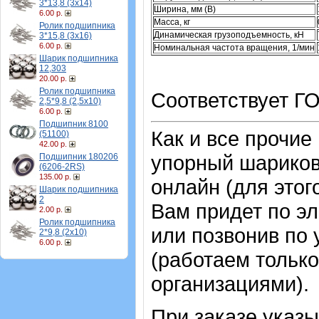
3*13,8 (3х14)
Ширина, мм (B)
6.00 р.
Масса, кг
Ролик подшипника
Динамическая грузоподъемность, кН
3*15,8 (3х16)
6.00 р.
Номинальная частота вращения, 1/мин
Шарик подшипника
12,303
20.00 р.
Ролик подшипника
Соответствует ГО
2,5*9,8 (2,5х10)
6.00 р.
Подшипник 8100
Как и все прочие
(51100)
42.00 р.
упорный шарико
Подшипник 180206
(6206-2RS)
135.00 р.
онлайн (для этог
Шарик подшипника
2
Вам придет по эл
2.00 р.
Ролик подшипника
или позвонив по
2*9,8 (2х10)
6.00 р.
(работаем только
организациями).
При заказе указ