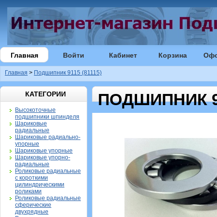
Главная
Войти
Кабинет
Корзина
Оф
Главная
>
Подшипник 9115 (81115)
КАТЕГОРИИ
ПОДШИПНИК 91
Высокоточные
подшипники шпинделя
Шариковые
радиальные
Шариковые радиально-
упорные
Шариковые упорные
Шариковые упорно-
радиальные
Роликовые радиальные
с короткими
цилиндрическими
роликами
Роликовые радиальные
сферические
двухрядные