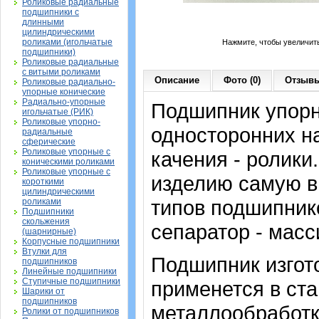
Роликовые радиальные
подшипники с
длинными
цилиндрическими
роликами (игольчатые
Нажмите, чтобы увеличит
подшипники)
Роликовые радиальные
с витыми роликами
Описание
Фото (0)
Отзывы
Роликовые радиально-
упорные конические
Радиально-упорные
Подшипник упорн
игольчатые (РИК)
Роликовые упорно-
односторонних на
радиальные
сферические
Роликовые упорные с
качения - ролики
коническими роликами
Роликовые упорные с
изделию самую в
короткими
цилиндрическими
типов подшипнико
роликами
Подшипники
скольжения
сепаратор - масс
(шарнирные)
Корпусные подшипники
Втулки для
Подшипник изгото
подшипников
Линейные подшипники
Ступичные подшипники
применется в ста
Шарики от
подшипников
металлообработк
Ролики от подшипников