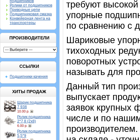
подшипников
требуют высокой 
Ролики от подшипников
Приводные цепи
упорные подшипн
Подшипниковая смазка
Конвейерная лента на
по сравнению с 
транспортеры
Шариковые упор
ПРОИЗВОДИТЕЛИ
тихоходных реду
поворотных устро
ССЫЛКИ
называть для пр
Подшипники качения
Данный тип прои
ХИТЫ ПРОДАЖ
выпускает проду
Шарик подшипника
заявок крупных 
7,938
10.00 р.
числе и по нашим
Ролик подшипника
2*7,8 (2х8)
производителем.
6.00 р.
Ролик подшипника
5,5*9
на складе - уточ