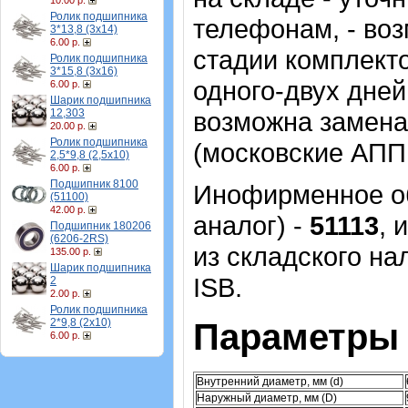
10.00 р.
Ролик подшипника
телефонам, - во
3*13,8 (3х14)
6.00 р.
стадии комплекто
Ролик подшипника
3*15,8 (3х16)
одного-двух дней
6.00 р.
Шарик подшипника
12,303
возможна замена
20.00 р.
Ролик подшипника
(московские АПП 
2,5*9,8 (2,5х10)
6.00 р.
Подшипник 8100
Инофирменное об
(51100)
42.00 р.
аналог) -
51113
, 
Подшипник 180206
(6206-2RS)
из складского на
135.00 р.
Шарик подшипника
ISB.
2
2.00 р.
Ролик подшипника
2*9,8 (2х10)
Параметры 
6.00 р.
Внутренний диаметр, мм (d)
Наружный диаметр, мм (D)