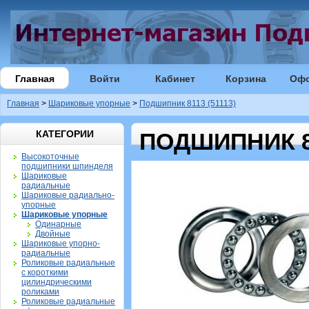
Главная
Войти
Кабинет
Корзина
Оф
Главная
>
Шариковые упорные
>
Подшипник 8113 (51113)
КАТЕГОРИИ
ПОДШИПНИК 81
Высокоточные
подшипники шпинделя
Шариковые
радиальные
Шариковые радиально-
упорные
Шариковые упорные
Одинарные
Двойные
Шариковые упорно-
радиальные
Роликовые радиальные
с короткими
цилиндрическими
роликами
Роликовые радиальные