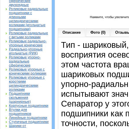
сферические
двухрядные
Роликовые радиальные
подшипники с
длинными
Нажмите, чтобы увеличит
цилиндрическими
роликами (игольчатые
подшипники)
Описание
Фото (0)
Отзывы
Роликовые радиальные
с витыми роликами
Роликовые радиально-
Тип - шариковый
упорные конические
Радиально-упорные
восприятия осево
игольчатые (РИК)
Роликовые упорно-
радиальные
этом частота вра
сферические
Роликовые упорные с
шариковых подши
коническими роликами
Роликовые упорные с
упорно-радиальн
короткими
цилиндрическими
роликами
испытывают знач
Подшипники
скольжения
Сепаратор у это
(шарнирные)
Корпусные подшипники
Втулки для
подшипники как 
подшипников
Линейные подшипники
точности, поскол
Ступичные подшипники
Шарики от