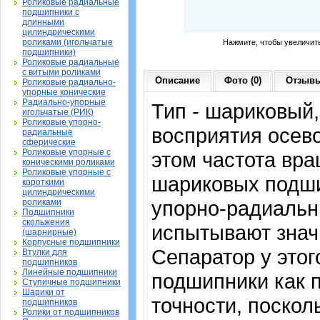
Роликовые радиальные
подшипники с
длинными
цилиндрическими
роликами (игольчатые
Нажмите, чтобы увеличит
подшипники)
Роликовые радиальные
с витыми роликами
Описание
Фото (0)
Отзывы
Роликовые радиально-
упорные конические
Радиально-упорные
Тип - шариковый
игольчатые (РИК)
Роликовые упорно-
восприятия осево
радиальные
сферические
Роликовые упорные с
этом частота вра
коническими роликами
Роликовые упорные с
шариковых подши
короткими
цилиндрическими
упорно-радиальн
роликами
Подшипники
скольжения
испытывают знач
(шарнирные)
Корпусные подшипники
Сепаратор у это
Втулки для
подшипников
Линейные подшипники
подшипники как 
Ступичные подшипники
Шарики от
точности, поскол
подшипников
Ролики от подшипников