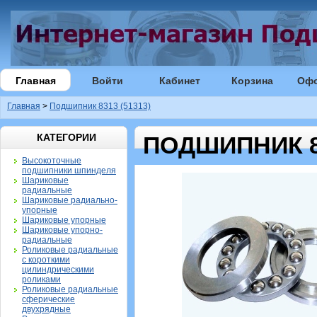
Главная
Войти
Кабинет
Корзина
Оф
Главная
>
Подшипник 8313 (51313)
КАТЕГОРИИ
ПОДШИПНИК 83
Высокоточные
подшипники шпинделя
Шариковые
радиальные
Шариковые радиально-
упорные
Шариковые упорные
Шариковые упорно-
радиальные
Роликовые радиальные
с короткими
цилиндрическими
роликами
Роликовые радиальные
сферические
двухрядные