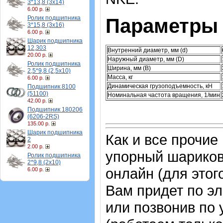
3*13,8 (3х14)
6.00 р.
Ролик подшипника
Параметры 
3*15,8 (3х16)
6.00 р.
Шарик подшипника
12,303
Внутренний диаметр, мм (d)
20.00 р.
Наружный диаметр, мм (D)
Ролик подшипника
Ширина, мм (B)
2,5*9,8 (2,5х10)
Масса, кг
6.00 р.
Динамическая грузоподъемность, кН
Подшипник 8100
(51100)
Номинальная частота вращения, 1/мин
42.00 р.
Подшипник 180206
(6206-2RS)
135.00 р.
Шарик подшипника
Как и все прочие
2
2.00 р.
упорный шарико
Ролик подшипника
2*9,8 (2х10)
онлайн (для этог
6.00 р.
Вам придет по эл
или позвонив по