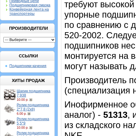
Приводные цепи
требуют высокой 
Подшипниковая смазка
Конвейерная лента на
упорные подшипн
транспортеры
по сравнению с 
ПРОИЗВОДИТЕЛИ
520-2002. Следуе
подшипников неск
монтируется на в
ССЫЛКИ
могут называть 
Подшипники качения
Производитель п
ХИТЫ ПРОДАЖ
(специализация н
Шарик подшипника
7,938
10.00 р.
Инофирменное об
Ролик подшипника
2*7,8 (2х8)
аналог) -
51313
,
6.00 р.
Ролик подшипника
из складского на
5,5*9
10.00 р.
NKE.
Ролик подшипника