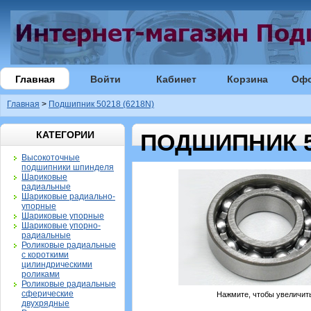
Главная
Войти
Кабинет
Корзина
Оф
Главная
>
Подшипник 50218 (6218N)
КАТЕГОРИИ
ПОДШИПНИК 50
Высокоточные
подшипники шпинделя
Шариковые
радиальные
Шариковые радиально-
упорные
Шариковые упорные
Шариковые упорно-
радиальные
Роликовые радиальные
с короткими
цилиндрическими
роликами
Роликовые радиальные
сферические
Нажмите, чтобы увеличит
двухрядные