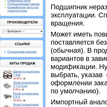
Приводные цепи
Подшипниковая смазка
Подшипник нераз
Конвейерная лента на
транспортеры
эксплуатации. Сп
вращения.
ПРОИЗВОДИТЕЛИ
Может иметь пов
поставляется без
ССЫЛКИ
(обычная). В пр
Подшипники качения
вариантов в зави
ХИТЫ ПРОДАЖ
модификации. Н
Шарик подшипника
выбрать, указав
7,938
10.00 р.
оформлении зака
Ролик подшипника
2*7,8 (2х8)
по умолчанию).
6.00 р.
Ролик подшипника
5,5*9
Импортный аналог
10.00 р.
Ролик подшипника