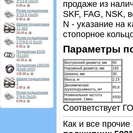
продаже из налич
3*13,8 (3х14)
6.00 р.
Ролик подшипника
SKF, FAG, NSK, 
3*15,8 (3х16)
6.00 р.
N - указание на к
Шарик подшипника
12,303
стопорное кольцо
20.00 р.
Ролик подшипника
2,5*9,8 (2,5х10)
Параметры п
6.00 р.
Подшипник 8100
(51100)
42.00 р.
Внутренний диаметр, мм
90
Подшипник 180206
Наружный диаметр, мм
160
(6206-2RS)
135.00 р.
Ширина, мм
30
Шарик подшипника
Масса, кг
2,15
2
Динамическая
95,6
2.00 р.
грузоподъемность, кН
Ролик подшипника
Номинальная частота
2*9,8 (2х10)
4500
вращения, 1/мин
6.00 р.
Соответствует Г
Как и все прочие