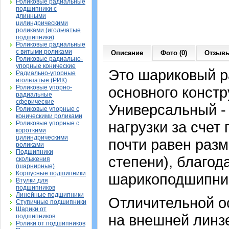
Роликовые радиальные
подшипники с
длинными
цилиндрическими
роликами (игольчатые
подшипники)
Роликовые радиальные
с витыми роликами
Описание
Фото (0)
Отзывы
Роликовые радиально-
упорные конические
Это шариковый 
Радиально-упорные
игольчатые (РИК)
Роликовые упорно-
основного констр
радиальные
сферические
Универсальный -
Роликовые упорные с
коническими роликами
нагрузки за счет
Роликовые упорные с
короткими
цилиндрическими
почти равен раз
роликами
Подшипники
степени), благод
скольжения
(шарнирные)
Корпусные подшипники
шарикоподшипник
Втулки для
подшипников
Линейные подшипники
Отличительной о
Ступичные подшипники
Шарики от
на внешней линзе
подшипников
Ролики от подшипников