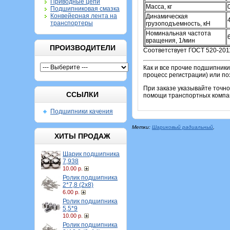
Приводные цепи
Масса, кг
Подшипниковая смазка
Конвейерная лента на
Динамическая
транспортеры
грузоподъемность, кН
Номинальная частота
вращения, 1/мин
ПРОИЗВОДИТЕЛИ
Соответствует ГОСТ 520-201
Как и все прочие подшипники
процесс регистрации) или по
При заказе указывайте точн
ССЫЛКИ
помощи транспортных компан
Подшипники качения
Метки:
Шариковый радиальный
,
ХИТЫ ПРОДАЖ
Шарик подшипника
7,938
10.00 р.
Ролик подшипника
2*7,8 (2х8)
6.00 р.
Ролик подшипника
5,5*9
10.00 р.
Ролик подшипника