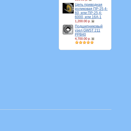
Цепь приводная
роликовая ПР-25,4-
60, или ПР-25,4-
6000, или 16A-1
1,200.00 р.
Подшипниковый
узел GWST 211
PPB40
4,700.00 р.