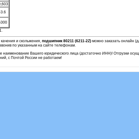
0,603
43.6
6300
1.
 качения и скольжения,
подшипник 80211 (6211-2Z)
можно заказать онлайн (д
звонив по указанным на сайте телефонам.
ое наименование Вашего юридического лица (достаточно ИНН)! Отгрузки осу
ий, с Почтой России не работаем!