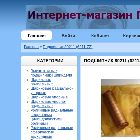
Главная
Войти
Кабинет
Корзин
Главная
>
Подшипник 80211 (6211-ZZ)
КАТЕГОРИИ
ПОДШИПНИК 80211 (6211
Высокоточные
подшипники шпинделя
Шариковые
радиальные
Шариковые радиально-
упорные
Шариковые упорные
Шариковые упорно-
радиальные
Роликовые радиальные
с короткими
цилиндрическими
роликами
Роликовые радиальные
сферические
двухрядные