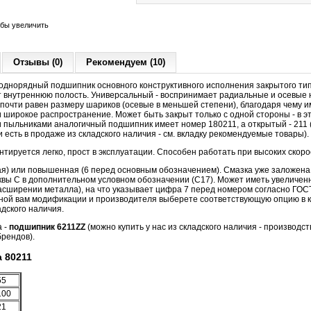
обы увеличить
Отзывы (0)
Рекомендуем (10)
днорядный подшипник основного конструктивного исполнения закрытого ти
 внутреннюю полость. Универсальный - воспринимает радиальные и осевые на
 почти равен размеру шариков (осевые в меньшей степени), благодаря чему 
широкое распространение. Может быть закрыт только с одной стороны - в э
 пыльниками аналогичный подшипник имеет номер 180211, а открытый - 211 
есть в продаже из складского наличия - см. вкладку рекомендуемые товары).
ируется легко, прост в эксплуатации. Способен работать при высоких скор
ая) или повышенная (6 перед основным обозначением). Смазка уже заложена 
квы С в дополнительном условном обозначении (С17). Может иметь увеличе
асширении металла), на что указывает цифра 7 перед номером согласно ГОС
жной вам модификации и производителя выберете соответствующую опцию в ка
дского наличия.
а -
подшипник 6211ZZ
(можно купить у нас из складского наличия - производст
рендов).
 80211
55
100
21