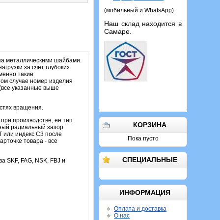
(мобильный и WhatsApp)
Наш склад находится в
Самаре.
па металлическими шайбами.
грузки за счет глубоких
именно такие
том случае номер изделия
(все указанные выше
остях вращения.
при производстве, ее тип
КОРЗИНА
нный радиальный зазор
Т или индекс С3 после
Пока пусто
рточке товара - все
СПЕЦИАЛЬНЫЕ
ва SKF, FAG, NSK, FBJ и
ИНФОРМАЦИЯ
Оплата и доставка
О нас