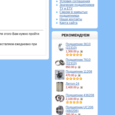
Условия соглашения
Значения подшипников
ТУ и ЕТУ
Смазки в закрытых
подшипниках
Наши контакты
Карта сайта
ля этого Вам нужно пройти
РЕКОМЕНДУЕМ
Подшипник 3610
ществляем ежедневно при
(22310)
1,300.00 р.
Подшипник 7610
(32310)
850.00 р.
Подшипник 11208
470.00 р.
Литол-24
2,400.00 р.
Подшипник 436208
2,100.00 р.
Подшипник UC206
(480206)
300.00 р.