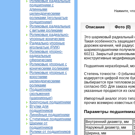
Роликовые радиальные
подшипники с
длинными
Нажмите, чт
цилиндрическими
роликами (игольчатые
подшипники)
Роликовые радиальные
Описание
Фото (0)
с витыми роликами
Роликовые радиально-
Это шариковый радиальный о
упорные конические
Такая особенность защищает
Радиально-упорные
дорожек качения, чей радиус
игольчатые (РИК)
шарикоподшипники получили 
Роликовые упорно-
60211. Закрытый резиновыми
радиальные
конструктивные модификации 
сферические
Роликовые упорные с
Подшипник неразборный, монт
коническими роликами
Роликовые упорные с
Степень точности - 0 (обычн
короткими
кодируется цифрой после бу
цилиндрическими
(выбирается при тепловом р
роликами
согласно ISO. Для заказа ну
Подшипники
указанные продаются из скла
скольжения
(шарнирные)
Импортный аналог этого тип
Корпусные подшипники
прочих всемирно известных б
Втулки для
подшипников
Параметры подшипника
Линейные подшипники
Ступичные подшипники
Внутренний диаметр, мм
Шарики от
подшипников
Наружный диаметр, мм
Ролики от подшипников
Ширина, мм