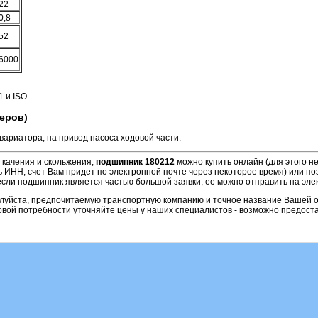
22
0,8
52
6000
 и ISO.
еров)
ариатора, на привод насоса ходовой части.
 качения и скольжения,
подшипник 180212
можно купить онлайн (для этого 
ь ИНН, счет Вам придет по электронной почте через некоторое время) или по
если подшипник является частью большой заявки, ее можно отправить на эле
алуйста, предпочитаемую транспортную компанию и точное название Вашей 
овой потребности уточняйте цены у наших специалистов - возможно предоста