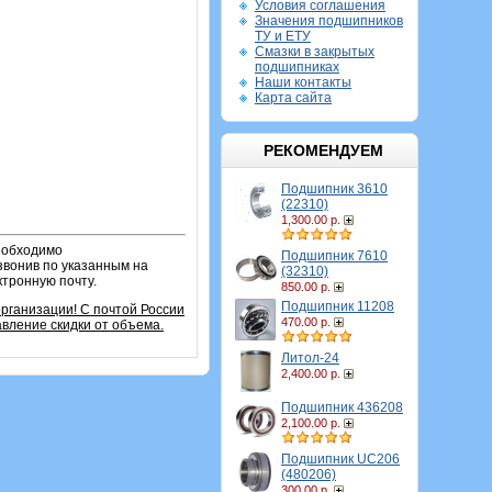
Условия соглашения
Значения подшипников
ТУ и ЕТУ
Смазки в закрытых
подшипниках
Наши контакты
Карта сайта
РЕКОМЕНДУЕМ
Подшипник 3610
(22310)
1,300.00 р.
необходимо
Подшипник 7610
звонив по указанным на
(32310)
ктронную почту.
850.00 р.
Подшипник 11208
организации!
С почтой России
470.00 р.
вление скидки от объема.
Литол-24
2,400.00 р.
Подшипник 436208
2,100.00 р.
Подшипник UC206
(480206)
300.00 р.