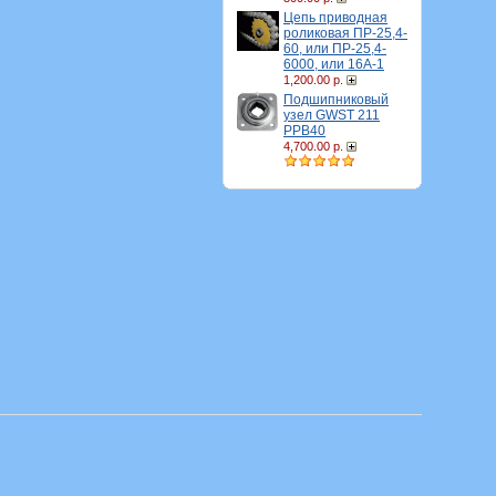
Цепь приводная
роликовая ПР-25,4-
60, или ПР-25,4-
6000, или 16A-1
1,200.00 р.
Подшипниковый
узел GWST 211
PPB40
4,700.00 р.