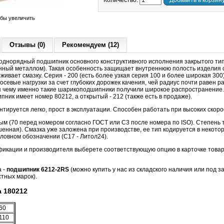
Количество:
Добавить в корзин
обы увеличить
Отзывы (0)
Рекомендуем (12)
днорядный подшипник основного конструктивного исполнения закрытого т
нный металлом). Такая особенность защищает внутреннюю полость изделия о
живает смазку. Серия - 200 (есть более узкая серия 100 и более широкая 300
севые нагрузки за счет глубоких дорожек качения, чей радиус почти равен р
я чему именно такие шарикоподшипники получили широкое распространение
ик имеет номер 80212, а открытый - 212 (также есть в продаже).
тируется легко, прост в эксплуатации. Способен работать при высоких скор
м (70 перед номером согласно ГОСТ или C3 после номера по ISO). Степень то
шенная). Смазка уже заложена при производстве, ее тип кодируется в некот
ловном обозначении (С17 - Литол24).
фикации и производителя выберете соответствующую опцию в карточке товар
а -
подшипник 6212-2RS
(можно купить у нас из складского наличия или под за
тных марок).
 180212
60
110