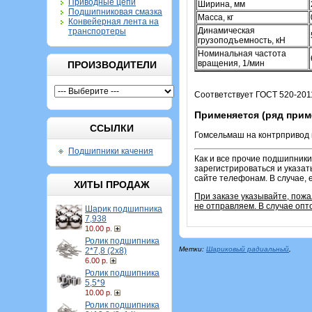
Приводные цепи
Ширина, мм
Подшипниковая смазка
Масса, кг
Конвейерная лента на
Динамическая
транспортеры
грузоподъемность, кН
Номинальная частота
вращения, 1/мин
ПРОИЗВОДИТЕЛИ
Соответствует ГОСТ 520-2011
Применяется (ряд прим
ССЫЛКИ
Гомсельмаш на контрпривод в
Подшипники качения
Как и все прочие подшипники
зарегистрироваться и указат
сайте телефонам. В случае, 
ХИТЫ ПРОДАЖ
При заказе указывайте, пож
не отправляем. В случае опт
Шарик подшипника
7,938
10.00 р.
Ролик подшипника
Метки:
Шариковый радиальный
,
2*7,8 (2х8)
6.00 р.
Ролик подшипника
5,5*9
10.00 р.
Ролик подшипника