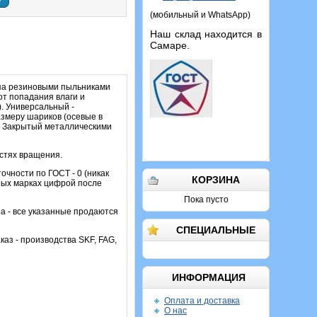
у
(мобильный и WhatsApp)
Наш склад находится в
Самаре.
ипа резиновыми пыльниками
т попадания влаги и
). Универсальный -
азмеру шариков (осевые в
. Закрытый металлическими
остях вращения.
чности по ГОСТ - 0 (никак
КОРЗИНА
орых марках цифрой после
Пока пусто
а - все указанные продаются
СПЕЦИАЛЬНЫЕ
каз - производства SKF, FAG,
ИНФОРМАЦИЯ
Оплата и доставка
О нас