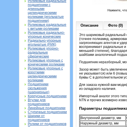
Роликовые радиальные
подшипники с
длинными
Нажмите, чт
цилиндрическими
роликами (игольчатые
подшипники)
Роликовые радиальные
Описание
Фото (0)
с витыми роликами
Роликовые радиально-
Это шариковый радиальный о
упорные конические
(точнее полиамид, армирова
Радиально-упорные
загрязняющих агентов и удер
игольчатые (РИК)
воспринимает радиальные и о
Роликовые упорно-
меньшей степени), благодар
радиальные
шайбами аналогичный подшипн
сферические
Роликовые упорные с
Подшипник неразборный, мон
коническими роликами
Роликовые упорные с
Зазор может быть увеличенны
короткими
не указывается) или 6 (повы
цилиндрическими
буквы С в дополнительном ус
роликами
Подшипники
Для заказа нужной вам моди
скольжения
из складского наличия.
(шарнирные)
Корпусные подшипники
Импортный аналог этого тип
Втулки для
NTN и прочих всемирно извес
подшипников
Линейные подшипники
Параметры подшипника
Ступичные подшипники
Шарики от
Внутренний диаметр, мм
подшипников
Наружный диаметр, мм
Ролики от подшипников