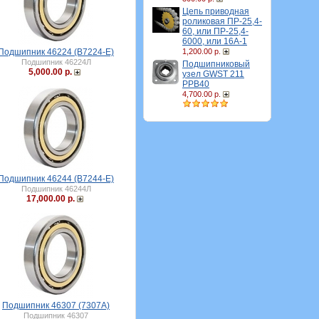
Цепь приводная
роликовая ПР-25,4-
60, или ПР-25,4-
6000, или 16A-1
Подшипник 46224 (B7224-E)
1,200.00 р.
Подшипник 46224Л
Подшипниковый
5,000.00 р.
узел GWST 211
PPB40
4,700.00 р.
Подшипник 46244 (B7244-E)
Подшипник 46244Л
17,000.00 р.
Подшипник 46307 (7307А)
Подшипник 46307