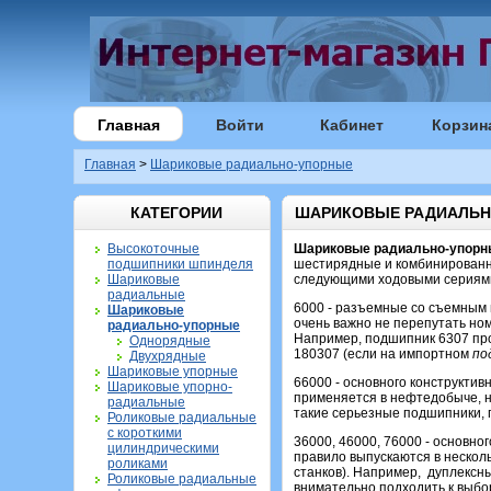
Главная
Войти
Кабинет
Корзин
Главная
>
Шариковые радиально-упорные
КАТЕГОРИИ
ШАРИКОВЫЕ РАДИАЛЬН
Высокоточные
Шариковые радиально-упорн
подшипники шпинделя
шестирядные и комбинированн
Шариковые
следующими ходовыми сериям
радиальные
6000 - разъемные со съемным 
Шариковые
очень важно не перепутать н
радиально-упорные
Например, подшипник 6307 про
Однорядные
180307 (если на импортном
по
Двухрядные
Шариковые упорные
66000 - основного конструктив
Шариковые упорно-
применяется в нефтедобыче, 
радиальные
такие серьезные подшипники, 
Роликовые радиальные
с короткими
36000, 46000, 76000 - основно
цилиндрическими
правило выпускаются в несколь
роликами
станков). Например, дуплекс
Роликовые радиальные
внимательно подходить к выбо