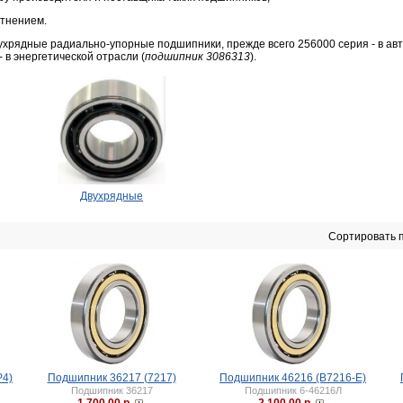
отнением.
хрядные радиально-упорные подшипники, прежде всего 256000 серия - в авт
- в энергетической отрасли (
подшипник 3086313
).
Двухрядные
Сортировать п
P4)
Подшипник 36217 (7217)
Подшипник 46216 (B7216-E)
Подшипник 36217
Подшипник 6-46216Л