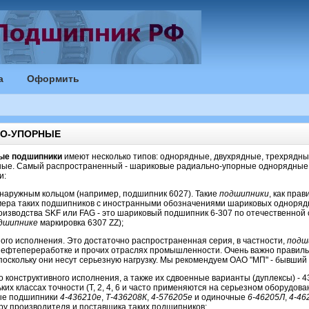
а
Оформить
О-УПОРНЫЕ
ые подшипники
имеют несколько типов: однорядные, двухрядные, трехрядны
ые. Самый распространенный - шариковые радиально-упорные однорядные
и:
наружным кольцом (например, подшипник 6027). Такие
подшипники
, как пра
омера таких подшипников с иностранными обозначениями шариковых одноря
изводства SKF или FAG - это шариковый подшипник 6-307 по отечественной 
дшипнике
маркировка 6307 ZZ);
ного исполнения. Это достаточно распространенная серия, в частности,
подш
нефтепереработке и прочих отраслях промышленности. Очень важно правиль
поскольку они несут серьезную нагрузку. Мы рекомендуем ОАО "МП" - бывший 
го конструктивного исполнения, а также их сдвоенные варианты (дуплексы) - 4
ких классах точности (Т, 2, 4, 6 и часто применяются на серьезном оборудова
ные подшипники
4-436210е
,
Т-436208К
,
4-576205е
и одиночные
6-46205Л
,
4-46
ру производителя и поставщика таких подшипников;