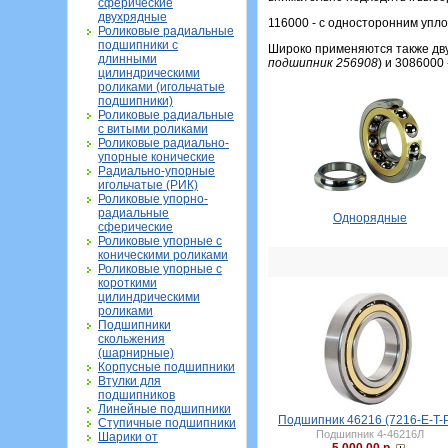
сферические
двухрядные
116000 - с односторонним упл
Роликовые радиальные
подшипники с
Широко применяются также дву
длинными
подшипник 256908
) и 3086000 
цилиндрическими
роликами (игольчатые
подшипники)
Роликовые радиальные
с витыми роликами
Роликовые радиально-
упорные конические
Радиально-упорные
игольчатые (РИК)
Роликовые упорно-
радиальные
Однорядные
сферические
Роликовые упорные с
коническими роликами
Роликовые упорные с
короткими
цилиндрическими
роликами
Подшипники
скольжения
(шарнирные)
Корпусные подшипники
Втулки для
подшипников
Линейные подшипники
Подшипник 46216 (7216-E-T-
Ступичные подшипники
Подшипник 4-46216Л
Шарики от