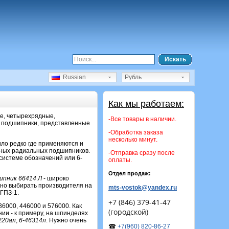
Искать
Russian
Рубль
Как мы работаем:
е, четырехрядные,
-Все товары в наличии.
 подшипники, представленные
-Обработка заказа
несколько минут.
вило редко где применяются и
дных радиальных подшипников.
-Отправка сразу после
системе обозначений или 6-
оплаты.
Отдел продаж:
ипник 66414 Л
- широко
но выбирать производителя на
mts-vostok@yandex.ru
ГПЗ-1.
+7 (846) 379-41-47
36000, 446000 и 576000. Как
(городской)
нии - к примеру, на шпинделях
220ал
,
6-46314л
. Нужно очень
☎
+7(960) 820-86-27