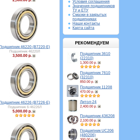
2,300.00 р.
Условия соглашения
Значения подшипников
ТУ и ЕТУ
Смазки в закрытых
подшипниках
Наши контакты
Карта сайта
РЕКОМЕНДУЕМ
Подшипник 46220 (B7220-E)
Подшипник 46220Л
Подшипник 3610
3,500.00 р.
(22310)
1,300.00 р.
Подшипник 7610
(32310)
850.00 р.
Подшипник 11208
470.00 р.
Литол-24
Подшипник 46226 (B7226-E)
2,400.00 р.
Подшипник 6-46226Л
5,000.00 р.
Подшипник 436208
2,100.00 р.
Подшипник UC206
(480206)
300.00 р.