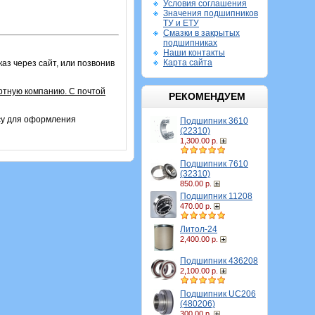
Условия соглашения
Значения подшипников
ТУ и ЕТУ
Смазки в закрытых
подшипниках
Наши контакты
Карта сайта
аз через сайт, или позвонив
ртную компанию. С почтой
РЕКОМЕНДУЕМ
су для оформления
Подшипник 3610
(22310)
1,300.00 р.
Подшипник 7610
(32310)
850.00 р.
Подшипник 11208
470.00 р.
Литол-24
2,400.00 р.
Подшипник 436208
2,100.00 р.
Подшипник UC206
(480206)
300.00 р.