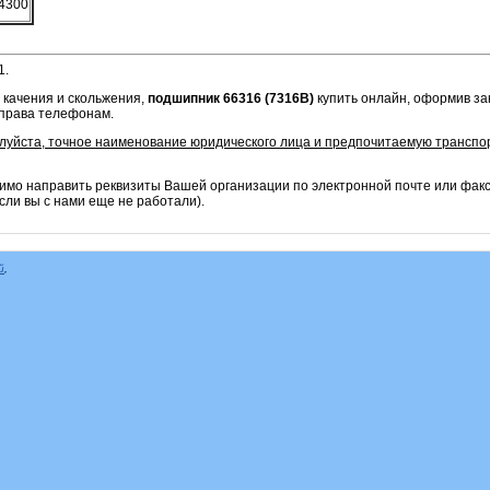
4300
1.
 качения и скольжения,
подшипник 66316 (7316B)
купить онлайн, оформив зак
справа телефонам.
алуйста, точное наименование юридического лица и предпочитаемую транспо
имо направить реквизиты Вашей организации по электронной почте или фак
сли вы с нами еще не работали).
й
,