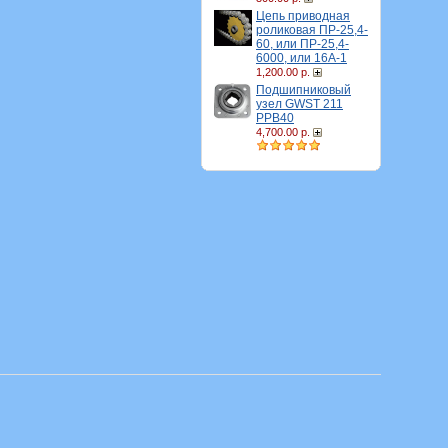
Цепь приводная
роликовая ПР-25,4-
60, или ПР-25,4-
6000, или 16A-1
1,200.00 р.
Подшипниковый
узел GWST 211
PPB40
4,700.00 р.