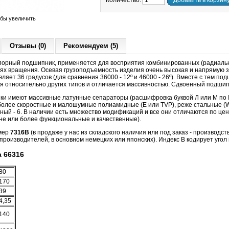
Количество:
Добавить в корзин
обы увеличить
Отзывы (0)
Рекомендуем (5)
орный подшипник, применяется для восприятия комбинированных (радиальн
тях вращения. Осевая грузоподъемность изделия очень высокая и напрямую за
ляет 36 градусов (для сравнения 36000 - 12º и 46000 - 26º). Вместе с тем п
я относительно других типов и отличается массивностью. Сдвоенный подшип
ики имеют массивные латунные сепараторы (расшифровка буквой Л или M по I
более скоростные и малошумные полиамидные (Е или TVP), реже стальные (W, J
ый - 6. В наличии есть множество модификаций и все они отличаются по цен
не или более функциональные и качественные).
мер
7316B
(в продаже у нас из складского наличия или под заказ - производст
роизводителей, в основном немецких или японских). Индекс B кодирует угол 
 66316
80
170
39
4,35
140