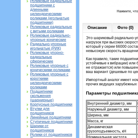
Роликовые радиальные
подшипники с
длинными
Нажмите, чт
цилиндрическими
роликами (игольчатые
подшипники)
Роликовые радиальные
Описание
Фото (0)
с витыми роликами
Роликовые радиально-
Это шариковый радиально-уп
упорные конические
нагрузок при высоких скорос
Радиально-упорные
который у серии 66000 состав
игольчатые (РИК)
невысокую скорость вращени
Роликовые упорно-
радиальные
Как правило, такие подшипн
сферические
устойчивые к вибрации) или 
Роликовые упорные с
не отражается) или повышенн
коническими роликами
ваш вариант (дешевые по це
Роликовые упорные с
короткими
Импортный аналог имеет но
цилиндрическими
прочих ведущих зарубежных п
роликами
Подшипники
Параметры подшипника
скольжения
(шарнирные)
Внутренний диаметр, мм
Корпусные подшипники
Втулки для
Наружный диаметр, мм
подшипников
Ширина, мм
Линейные подшипники
Масса, кг
Ступичные подшипники
Шарики от
Динамическая
подшипников
грузоподъемность, кН
Ролики от подшипников
Номинальная частота