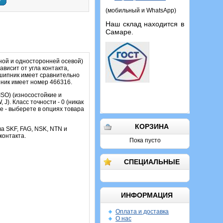
у
(мобильный и WhatsApp)
Наш склад находится в
Самаре.
ой и односторонней осевой)
висит от угла контакта,
одшипник имеет сравнительно
ник имеет номер 466316.
SO) (износостойкие и
). Класс точности - 0 (никак
е - выберете в опциях товара
КОРЗИНА
ва SKF, FAG, NSK, NTN и
контакта.
Пока пусто
СПЕЦИАЛЬНЫЕ
ИНФОРМАЦИЯ
Оплата и доставка
О нас