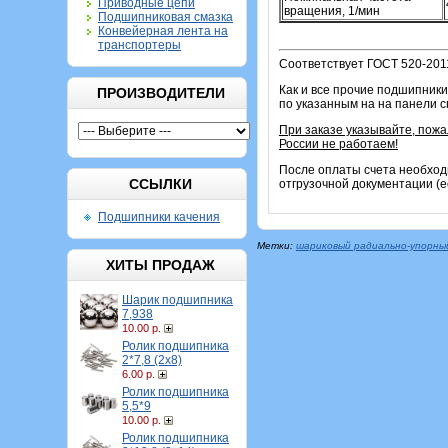
Приводные цепи
вращения, 1/мин
Подшипниковая смазка
Конвейерная лента на
транспортеры
Соответствует ГОСТ 520-201
Как и все прочие подшипники
ПРОИЗВОДИТЕЛИ
по указанным на на панели 
При заказе указывайте, пож
России не работаем!
После оплаты счета необход
ССЫЛКИ
отгрузочной документации (е
Подшипники качения
Метки:
шариковый радиально-упорны
ХИТЫ ПРОДАЖ
Шарик подшипника
7,938
10.00 р.
Ролик подшипника
2*7,8 (2х8)
6.00 р.
Ролик подшипника
5,5*9
10.00 р.
Ролик подшипника