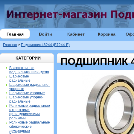
Главная
Войти
Кабинет
Корзина
Оф
Главная
>
Подшипник 46244 (B7244-E)
КАТЕГОРИИ
ПОДШИПНИК 46
Высокоточные
подшипники шпинделя
Шариковые
радиальные
Шариковые радиально-
упорные
Шариковые упорные
Шариковые упорно-
радиальные
Роликовые радиальные
с короткими
цилиндрическими
роликами
Роликовые радиальные
сферические
двухрядные