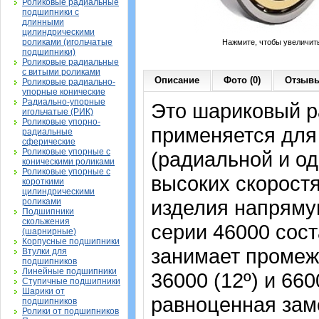
Роликовые радиальные
подшипники с
длинными
цилиндрическими
роликами (игольчатые
Нажмите, чтобы увеличит
подшипники)
Роликовые радиальные
с витыми роликами
Описание
Фото (0)
Отзывы
Роликовые радиально-
упорные конические
Радиально-упорные
Это шариковый р
игольчатые (РИК)
Роликовые упорно-
применяется для
радиальные
сферические
Роликовые упорные с
(радиальной и од
коническими роликами
Роликовые упорные с
высоких скорост
короткими
цилиндрическими
изделия напрямую
роликами
Подшипники
скольжения
серии 46000 сост
(шарнирные)
Корпусные подшипники
занимает промеж
Втулки для
подшипников
Линейные подшипники
36000 (12º) и 66
Ступичные подшипники
Шарики от
равноценная зам
подшипников
Ролики от подшипников