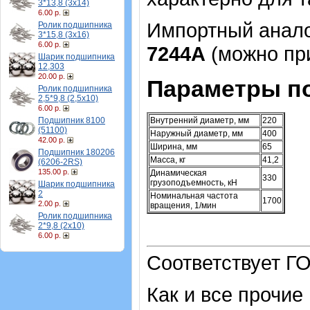
3*13,8 (3х14)
6.00 р.
Импортный аналог
Ролик подшипника
3*15,8 (3х16)
6.00 р.
7244А
(можно при
Шарик подшипника
12,303
20.00 р.
Параметры п
Ролик подшипника
2,5*9,8 (2,5х10)
6.00 р.
Подшипник 8100
Внутренний диаметр, мм
220
(51100)
Наружный диаметр, мм
400
42.00 р.
Ширина, мм
65
Подшипник 180206
Масса, кг
41,2
(6206-2RS)
135.00 р.
Динамическая
330
грузоподъемность, кН
Шарик подшипника
2
Номинальная частота
1700
2.00 р.
вращения, 1/мин
Ролик подшипника
2*9,8 (2х10)
6.00 р.
Соответствует ГО
Как и все прочие