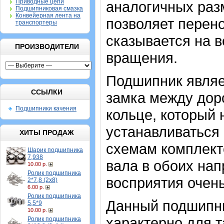
Приводные цепи
аналогичных разм
Подшипниковая смазка
Конвейерная лента на
позволяет перено
транспортеры
сказывается на 
ПРОИЗВОДИТЕЛИ
вращения.
Подшипник являе
ССЫЛКИ
замка между дор
Подшипники качения
кольце, который
устанавливаться 
ХИТЫ ПРОДАЖ
схемам комплект
Шарик подшипника
7,938
вала в обоих на
10.00 р.
Ролик подшипника
восприятия очень
2*7,8 (2х8)
6.00 р.
Ролик подшипника
Данный подшипни
5,5*9
10.00 р.
характерно для т
Ролик подшипника