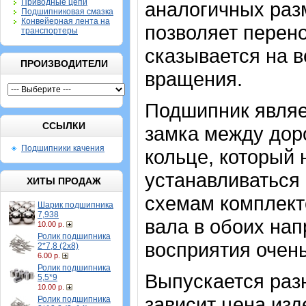
Приводные цепи
аналогичных разм
Подшипниковая смазка
Конвейерная лента на
позволяет перено
транспортеры
сказывается на 
ПРОИЗВОДИТЕЛИ
вращения.
Подшипник являе
ССЫЛКИ
замка между дор
Подшипники качения
кольце, который
устанавливаться 
ХИТЫ ПРОДАЖ
схемам комплект
Шарик подшипника
7,938
вала в обоих на
10.00 р.
Ролик подшипника
восприятия очень
2*7,8 (2х8)
6.00 р.
Ролик подшипника
Выпускается разн
5,5*9
10.00 р.
зависит цена изде
Ролик подшипника