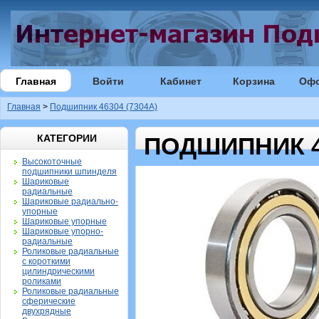
Главная
Войти
Кабинет
Корзина
Оф
Главная
>
Подшипник 46304 (7304А)
КАТЕГОРИИ
ПОДШИПНИК 46
Высокоточные
подшипники шпинделя
Шариковые
радиальные
Шариковые радиально-
упорные
Шариковые упорные
Шариковые упорно-
радиальные
Роликовые радиальные
с короткими
цилиндрическими
роликами
Роликовые радиальные
сферические
двухрядные