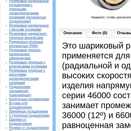
Роликовые радиальные
подшипники с
длинными
цилиндрическими
роликами (игольчатые
Нажмите, чтобы увеличит
подшипники)
Роликовые радиальные
с витыми роликами
Описание
Фото (0)
Отзывы
Роликовые радиально-
упорные конические
Радиально-упорные
Это шариковый р
игольчатые (РИК)
Роликовые упорно-
применяется для
радиальные
сферические
Роликовые упорные с
(радиальной и од
коническими роликами
Роликовые упорные с
высоких скорост
короткими
цилиндрическими
изделия напрямую
роликами
Подшипники
скольжения
серии 46000 сост
(шарнирные)
Корпусные подшипники
занимает промеж
Втулки для
подшипников
Линейные подшипники
36000 (12º) и 66
Ступичные подшипники
Шарики от
равноценная зам
подшипников
Ролики от подшипников