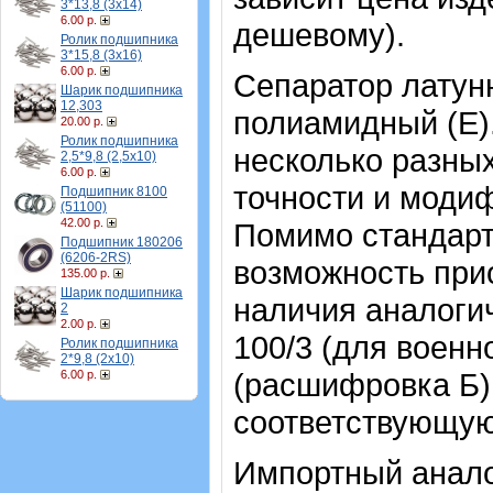
3*13,8 (3х14)
6.00 р.
дешевому).
Ролик подшипника
3*15,8 (3х16)
6.00 р.
Сепаратор латунн
Шарик подшипника
12,303
полиамидный (Е).
20.00 р.
Ролик подшипника
несколько разных
2,5*9,8 (2,5х10)
6.00 р.
точности и модиф
Подшипник 8100
(51100)
42.00 р.
Помимо стандарт
Подшипник 180206
(6206-2RS)
возможность прио
135.00 р.
Шарик подшипника
наличия аналоги
2
2.00 р.
100/3 (для военн
Ролик подшипника
2*9,8 (2х10)
(расшифровка Б).
6.00 р.
соответствующую
Импортный аналог