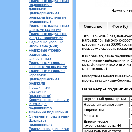
Роликовые радиальные
подшипники с
длинными
Нажмите, чт
цилиндрическими
роликами (игольчатые
подшипники)
Роликовые радиальные
Описание
Фото (0)
с витыми роликами
Роликовые радиально-
Это шариковый радиально-уп
упорные конические
нагрузок при высоких скорос
Радиально-упорные
который у серии 66000 состав
игольчатые (РИК)
невысокую скорость вращени
Роликовые упорно-
радиальные
Как правило, такие подшипн
сферические
устойчивые к вибрации) или
Роликовые упорные с
модификаций и все они отли
коническими роликами
качественные).
Роликовые упорные с
короткими
Импортный аналог имеет но
цилиндрическими
прочих ведущих зарубежных 
роликами
Подшипники
Параметры подшипника
скольжения
(шарнирные)
Внутренний диаметр, мм
Корпусные подшипники
Втулки для
Наружный диаметр, мм
подшипников
Ширина, мм
Линейные подшипники
Масса, кг
Ступичные подшипники
Шарики от
Динамическая
подшипников
грузоподъемность, кН
Ролики от подшипников
Номинальная частота