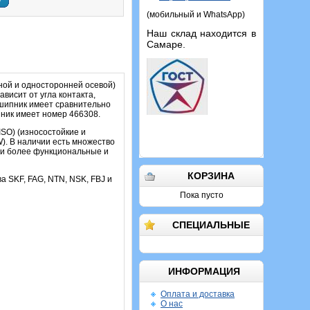
у
(мобильный и WhatsApp)
Наш склад находится в
Самаре.
ой и односторонней осевой)
висит от угла контакта,
одшипник имеет сравнительно
ник имеет номер 466308.
SO) (износостойкие и
). В наличии есть множество
ли более функциональные и
КОРЗИНА
ва SKF, FAG, NTN, NSK, FBJ и
Пока пусто
СПЕЦИАЛЬНЫЕ
ИНФОРМАЦИЯ
Оплата и доставка
О нас