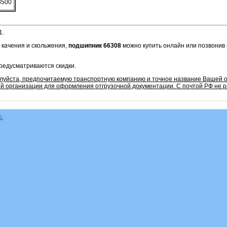
8500
1.
 качения и скольжения,
подшипник 66308
можно купить онлайн или позвонив 
редусматриваются скидки.
алуйста, предпочитаемую транспортную компанию и точное название Вашей о
 организации для оформления отгрузочной документации. С почтой РФ не р
й
,