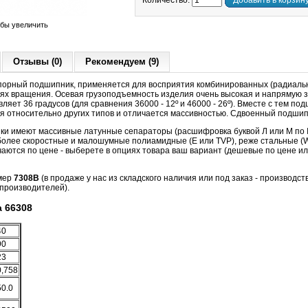
Количество:
Добавить в корзин
обы увеличить
Отзывы (0)
Рекомендуем (9)
орный подшипник, применяется для восприятия комбинированных (радиальн
тях вращения. Осевая грузоподъемность изделия очень высокая и напрямую за
ляет 36 градусов (для сравнения 36000 - 12º и 46000 - 26º). Вместе с тем п
я относительно других типов и отличается массивностью. Сдвоенный подшип
ики имеют массивные латунные сепараторы (расшифровка буквой Л или M по I
 более скоростные и малошумные полиамидные (Е или TVP), реже стальные (W
чаются по цене - выберете в опциях товара ваш вариант (дешевые по цене и
мер
7308B
(в продаже у нас из складского наличия или под заказ - производст
производителей).
 66308
40
90
23
0,758
50.0