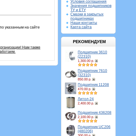
Условия соглашения
Значения подшипников
ТУ и ЕТУ
Смазки в закрытых
подшипниках
Наши контакты
Карта сайта
по указанным на сайте
РЕКОМЕНДУЕМ
рганизации! Нам также
аботаем.
Подшипник 3610
(22310)
1,300.00 р.
Подшипник 7610
(32310)
850.00 р.
Подшипник 11208
470.00 р.
Литол-24
2,400.00 р.
Подшипник 436208
2,100.00 р.
Подшипник UC206
(480206)
300.00 р.