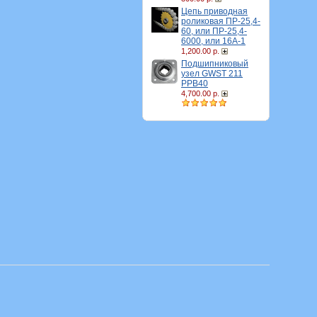
Цепь приводная
роликовая ПР-25,4-
60, или ПР-25,4-
6000, или 16A-1
1,200.00 р.
Подшипниковый
узел GWST 211
PPB40
4,700.00 р.