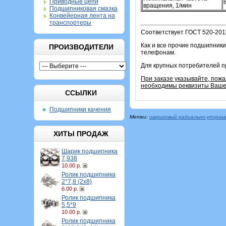
Приводные цепи
вращения, 1/мин
Подшипниковая смазка
Конвейерная лента на
транспортеры
Соответствует ГОСТ 520-201
Как и все прочие подшипники
ПРОИЗВОДИТЕЛИ
телефонам.
Для крупных потребителей п
При заказе указывайте, пож
необходимы реквизиты Вашей
ССЫЛКИ
Подшипники качения
Метки:
шариковый радиально-упорны
ХИТЫ ПРОДАЖ
Шарик подшипника
7,938
10.00 р.
Ролик подшипника
2*7,8 (2х8)
6.00 р.
Ролик подшипника
5,5*9
10.00 р.
Ролик подшипника