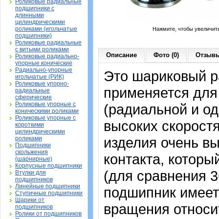
Роликовые радиальные
подшипники с
длинными
цилиндрическими
роликами (игольчатые
Нажмите, чтобы увеличит
подшипники)
Роликовые радиальные
с витыми роликами
Описание
Фото (0)
Отзывы
Роликовые радиально-
упорные конические
Радиально-упорные
Это шариковый р
игольчатые (РИК)
Роликовые упорно-
применяется для
радиальные
сферические
Роликовые упорные с
(радиальной и од
коническими роликами
Роликовые упорные с
высоких скорост
короткими
цилиндрическими
изделия очень вы
роликами
Подшипники
скольжения
контакта, которы
(шарнирные)
Корпусные подшипники
(для сравнения 36
Втулки для
подшипников
Линейные подшипники
подшипник имеет
Ступичные подшипники
Шарики от
вращения относит
подшипников
Ролики от подшипников