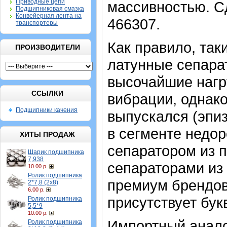
Приводные цепи
массивностью. С
Подшипниковая смазка
Конвейерная лента на
466307.
транспортеры
Как правило, та
ПРОИЗВОДИТЕЛИ
латунные сепара
высочайшие нагр
ССЫЛКИ
вибрации, однак
Подшипники качения
выпускался (эпиз
в сегменте недор
ХИТЫ ПРОДАЖ
сепаратором из 
Шарик подшипника
7,938
сепараторами из
10.00 р.
Ролик подшипника
премиум брендов 
2*7,8 (2х8)
6.00 р.
присутствует бук
Ролик подшипника
5,5*9
10.00 р.
Импортный анал
Ролик подшипника