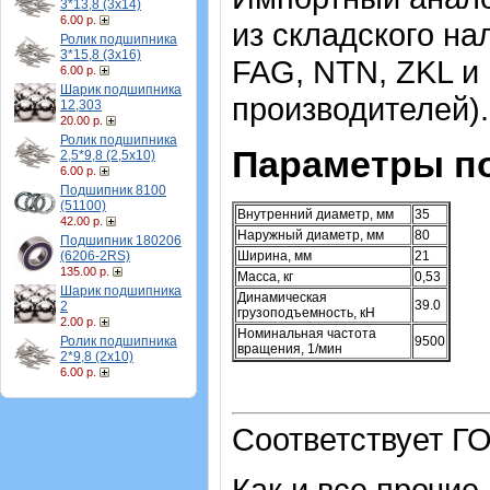
3*13,8 (3х14)
6.00 р.
из складского на
Ролик подшипника
3*15,8 (3х16)
FAG, NTN, ZKL и
6.00 р.
Шарик подшипника
производителей).
12,303
20.00 р.
Ролик подшипника
Параметры п
2,5*9,8 (2,5х10)
6.00 р.
Подшипник 8100
(51100)
Внутренний диаметр, мм
35
42.00 р.
Наружный диаметр, мм
80
Подшипник 180206
(6206-2RS)
Ширина, мм
21
135.00 р.
Масса, кг
0,53
Шарик подшипника
Динамическая
39.0
2
грузоподъемность, кН
2.00 р.
Номинальная частота
Ролик подшипника
9500
вращения, 1/мин
2*9,8 (2х10)
6.00 р.
Соответствует ГО
Как и все прочие