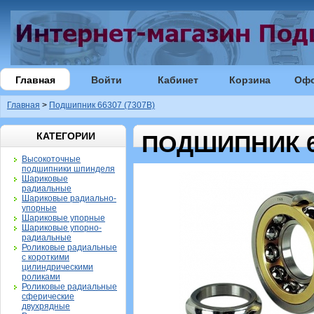
Главная
Войти
Кабинет
Корзина
Оф
Главная
>
Подшипник 66307 (7307B)
КАТЕГОРИИ
ПОДШИПНИК 66
Высокоточные
подшипники шпинделя
Шариковые
радиальные
Шариковые радиально-
упорные
Шариковые упорные
Шариковые упорно-
радиальные
Роликовые радиальные
с короткими
цилиндрическими
роликами
Роликовые радиальные
сферические
двухрядные