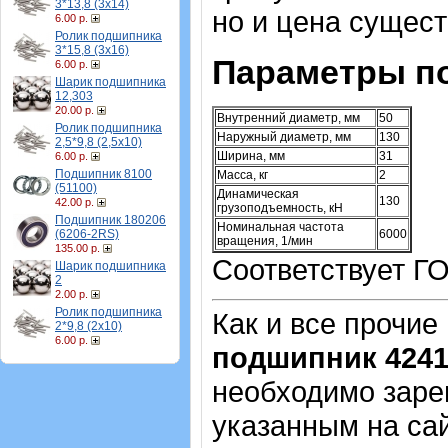
3*13,8 (3х14)
но и цена сущес
6.00 р.
Ролик подшипника
3*15,8 (3х16)
Параметры п
6.00 р.
Шарик подшипника
12,303
20.00 р.
Внутренний диаметр, мм
50
Ролик подшипника
Наружный диаметр, мм
130
2,5*9,8 (2,5х10)
Ширина, мм
31
6.00 р.
Подшипник 8100
Масса, кг
2
(51100)
Динамическая
130
42.00 р.
грузоподъемность, кН
Подшипник 180206
Номинальная частота
(6206-2RS)
6000
вращения, 1/мин
135.00 р.
Соответствует ГО
Шарик подшипника
2
2.00 р.
Ролик подшипника
Как и все прочие
2*9,8 (2х10)
6.00 р.
подшипник 424
необходимо зарег
указанным на са