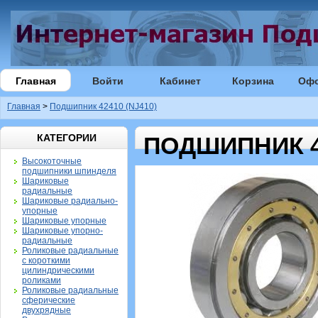
Главная
Войти
Кабинет
Корзина
Оф
Главная
>
Подшипник 42410 (NJ410)
КАТЕГОРИИ
ПОДШИПНИК 42
Высокоточные
подшипники шпинделя
Шариковые
радиальные
Шариковые радиально-
упорные
Шариковые упорные
Шариковые упорно-
радиальные
Роликовые радиальные
с короткими
цилиндрическими
роликами
Роликовые радиальные
сферические
двухрядные