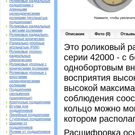
Роликовые радиальные
подшипники с
длинными
цилиндрическими
роликами (игольчатые
Нажмите, чтобы увеличит
подшипники)
Роликовые радиальные
с витыми роликами
Описание
Фото (0)
Отзывы
Роликовые радиально-
упорные конические
Радиально-упорные
Это роликовый р
игольчатые (РИК)
Роликовые упорно-
серии 42000 - с 
радиальные
сферические
Роликовые упорные с
однобортовым вн
коническими роликами
Роликовые упорные с
восприятия высо
короткими
цилиндрическими
высокой максима
роликами
Подшипники
скольжения
соблюдения соос
(шарнирные)
Корпусные подшипники
кольцо можно мон
Втулки для
подшипников
Линейные подшипники
котором располаг
Ступичные подшипники
Шарики от
подшипников
Расшифровка осн
Ролики от подшипников