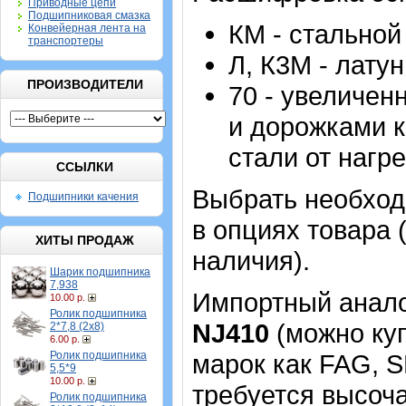
Приводные цепи
Подшипниковая смазка
КМ - стальной
Конвейерная лента на
транспортеры
Л, К3М - лату
ПРОИЗВОДИТЕЛИ
70 - увеличе
и дорожками 
стали от нагре
ССЫЛКИ
Выбрать необхо
Подшипники качения
в опциях товара 
ХИТЫ ПРОДАЖ
наличия).
Шарик подшипника
7,938
Импортный аналог
10.00 р.
Ролик подшипника
NJ410
(можно куп
2*7,8 (2х8)
6.00 р.
Ролик подшипника
марок как FAG, S
5,5*9
10.00 р.
требуется высоч
Ролик подшипника