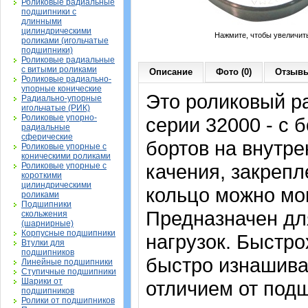
Роликовые радиальные
подшипники с
длинными
цилиндрическими
Нажмите, чтобы увеличит
роликами (игольчатые
подшипники)
Роликовые радиальные
с витыми роликами
Описание
Фото (0)
Отзывы
Роликовые радиально-
упорные конические
Это роликовый р
Радиально-упорные
игольчатые (РИК)
Роликовые упорно-
серии 32000 - с 
радиальные
сферические
бортов на внутре
Роликовые упорные с
коническими роликами
качения, закрепл
Роликовые упорные с
короткими
цилиндрическими
кольцо можно мон
роликами
Подшипники
Предназначен дл
скольжения
(шарнирные)
Корпусные подшипники
нагрузок. Быстро
Втулки для
подшипников
быстро изнашива
Линейные подшипники
Ступичные подшипники
Шарики от
отличием от подш
подшипников
Ролики от подшипников