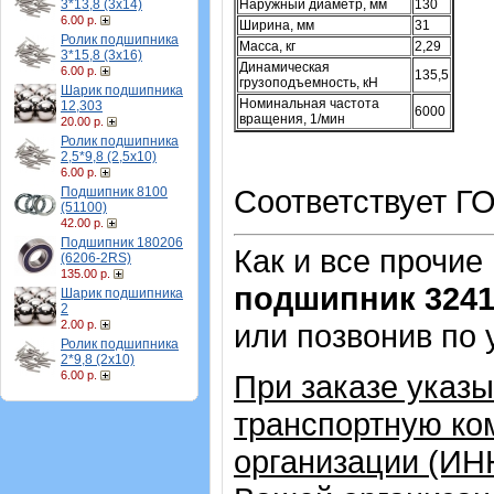
3*13,8 (3х14)
Наружный диаметр, мм
130
6.00 р.
Ширина, мм
31
Ролик подшипника
Масса, кг
2,29
3*15,8 (3х16)
Динамическая
6.00 р.
135,5
грузоподъемность, кН
Шарик подшипника
Номинальная частота
12,303
6000
вращения, 1/мин
20.00 р.
Ролик подшипника
2,5*9,8 (2,5х10)
6.00 р.
Соответствует ГО
Подшипник 8100
(51100)
42.00 р.
Подшипник 180206
Как и все прочие
(6206-2RS)
135.00 р.
подшипник 324
Шарик подшипника
2
2.00 р.
или позвонив по
Ролик подшипника
2*9,8 (2х10)
6.00 р.
При заказе указ
транспортную ко
организации (ИН