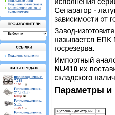
исполнения сери
Приводные цепи
Подшипниковая смазка
Сепаратор - лату
Конвейерная лента на
транспортеры
зависимости от г
ПРОИЗВОДИТЕЛИ
Завод-изготовите
называется ЕПК 
госрезерва.
ССЫЛКИ
Подшипники качения
Импортный аналог
NU410
их постав
ХИТЫ ПРОДАЖ
складского налич
Шарик подшипника
7,938
10.00 р.
Параметры и 
Ролик подшипника
2*7,8 (2х8)
6.00 р.
Ролик подшипника
5,5*9
10.00 р.
Внутренний диаметр, мм
50
Ролик подшипника