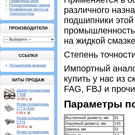
Приводные цепи
Подшипниковая смазка
различного назна
Конвейерная лента на
транспортеры
подшипники этой 
промышленность 
ПРОИЗВОДИТЕЛИ
на жидкой смазке
Степень точности
ССЫЛКИ
Подшипники качения
Импортный аналог
купить у нас из 
ХИТЫ ПРОДАЖ
FAG, FBJ и проч
Шарик подшипника
7,938
10.00 р.
Параметры п
Ролик подшипника
2*7,8 (2х8)
6.00 р.
Внутренний диаметр, мм
55
Ролик подшипника
5,5*9
Наружный диаметр, мм
140
10.00 р.
Ширина, мм
33
Ролик подшипника