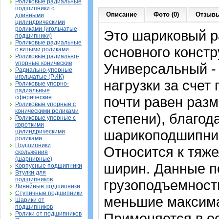
Роликовые радиальные
подшипники с
Описание
Фото (0)
Отзывы
длинными
цилиндрическими
роликами (игольчатые
Это шариковый 
подшипники)
Роликовые радиальные
основного констр
с витыми роликами
Роликовые радиально-
упорные конические
Универсальный -
Радиально-упорные
игольчатые (РИК)
нагрузки за счет
Роликовые упорно-
радиальные
сферические
почти равен раз
Роликовые упорные с
коническими роликами
степени), благод
Роликовые упорные с
короткими
шарикоподшипник
цилиндрическими
роликами
Подшипники
Относится к тяже
скольжения
(шарнирные)
ширин. Данные п
Корпусные подшипники
Втулки для
подшипников
грузоподъемность
Линейные подшипники
Ступичные подшипники
меньшие максима
Шарики от
подшипников
Ролики от подшипников
Применяется в о