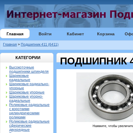
Главная
Войти
Кабинет
Корзина
Оф
Главная
>
Подшипник 411 (6411)
КАТЕГОРИИ
ПОДШИПНИК 41
Высокоточные
подшипники шпинделя
Шариковые
радиальные
Шариковые радиально-
упорные
Шариковые упорные
Шариковые упорно-
радиальные
Роликовые радиальные
с короткими
цилиндрическими
роликами
Роликовые радиальные
сферические
Нажмите, чтобы увеличит
двухрядные