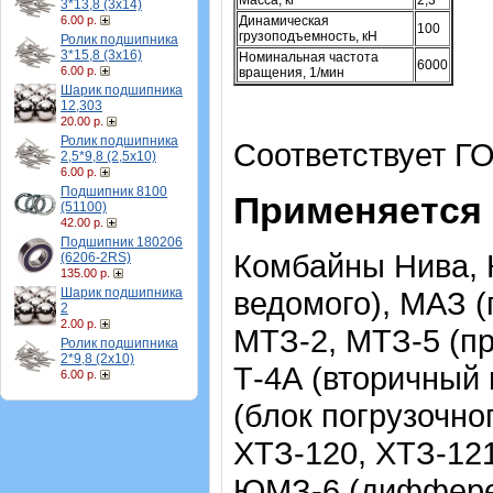
Масса, кг
2,3
3*13,8 (3х14)
6.00 р.
Динамическая
100
грузоподъемность, кН
Ролик подшипника
3*15,8 (3х16)
Номинальная частота
6000
6.00 р.
вращения, 1/мин
Шарик подшипника
12,303
20.00 р.
Ролик подшипника
Соответствует ГО
2,5*9,8 (2,5х10)
6.00 р.
Подшипник 8100
Применяется 
(51100)
42.00 р.
Подшипник 180206
Комбайны Нива, 
(6206-2RS)
135.00 р.
Шарик подшипника
ведомого), МАЗ 
2
2.00 р.
МТЗ-2, МТЗ-5 (п
Ролик подшипника
2*9,8 (2х10)
Т-4А (вторичный 
6.00 р.
(блок погрузочно
ХТЗ-120, ХТЗ-121
ЮМЗ-6 (диффере