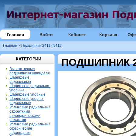
Главная
Войти
Кабинет
Корзина
Оф
Главная
>
Подшипник 2411 (N411)
КАТЕГОРИИ
ПОДШИПНИК 24
Высокоточные
подшипники шпинделя
Шариковые
радиальные
Шариковые радиально-
упорные
Шариковые упорные
Шариковые упорно-
радиальные
Роликовые радиальные
с короткими
цилиндрическими
роликами
Роликовые радиальные
сферические
двухрядные