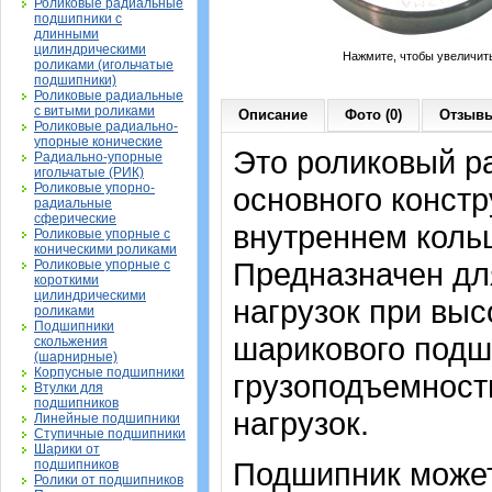
Роликовые радиальные
подшипники с
длинными
цилиндрическими
Нажмите, чтобы увеличит
роликами (игольчатые
подшипники)
Роликовые радиальные
с витыми роликами
Описание
Фото (0)
Отзывы
Роликовые радиально-
упорные конические
Это роликовый р
Радиально-упорные
игольчатые (РИК)
Роликовые упорно-
основного констр
радиальные
сферические
внутреннем кольц
Роликовые упорные с
коническими роликами
Предназначен дл
Роликовые упорные с
короткими
цилиндрическими
нагрузок при выс
роликами
Подшипники
шарикового подш
скольжения
(шарнирные)
Корпусные подшипники
грузоподъемност
Втулки для
подшипников
нагрузок.
Линейные подшипники
Ступичные подшипники
Шарики от
Подшипник может
подшипников
Ролики от подшипников