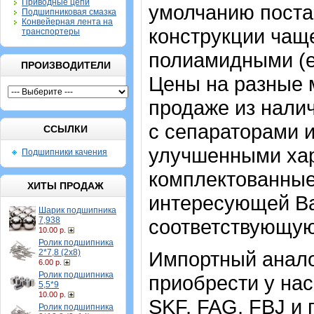
Приводные цепи
умолчанию постав
Подшипниковая смазка
Конвейерная лента на
конструкции чащ
транспортеры
полиамидными (е
ПРОИЗВОДИТЕЛИ
Цены на разные 
продаже из нали
с сепараторами 
ССЫЛКИ
улучшенными хар
Подшипники качения
комплектованные 
ХИТЫ ПРОДАЖ
интересующей В
Шарик подшипника
7,938
соответствующую
10.00 р.
Ролик подшипника
2*7,8 (2х8)
Импортный аналог
6.00 р.
Ролик подшипника
приобрести у нас
5,5*9
10.00 р.
SKF, FAG, FBJ и
Ролик подшипника