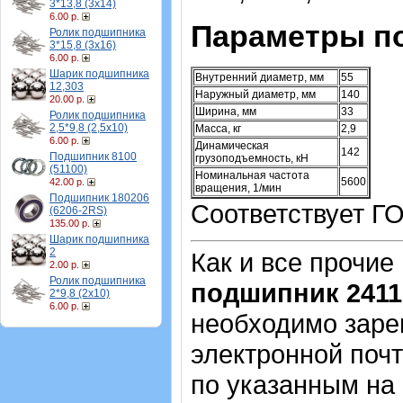
3*13,8 (3х14)
6.00 р.
Параметры п
Ролик подшипника
3*15,8 (3х16)
6.00 р.
Шарик подшипника
Внутренний диаметр, мм
55
12,303
Наружный диаметр, мм
140
20.00 р.
Ширина, мм
33
Ролик подшипника
2,5*9,8 (2,5х10)
Масса, кг
2,9
6.00 р.
Динамическая
142
Подшипник 8100
грузоподъемность, кН
(51100)
Номинальная частота
5600
42.00 р.
вращения, 1/мин
Подшипник 180206
Соответствует ГО
(6206-2RS)
135.00 р.
Шарик подшипника
2
Как и все прочие
2.00 р.
Ролик подшипника
подшипник 241
2*9,8 (2х10)
6.00 р.
необходимо зарег
электронной почт
по указанным на