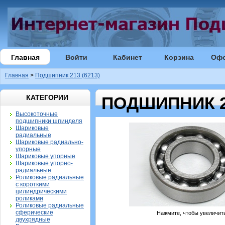
Главная
Войти
Кабинет
Корзина
Оф
Главная
>
Подшипник 213 (6213)
КАТЕГОРИИ
ПОДШИПНИК 21
Высокоточные
подшипники шпинделя
Шариковые
радиальные
Шариковые радиально-
упорные
Шариковые упорные
Шариковые упорно-
радиальные
Роликовые радиальные
с короткими
цилиндрическими
роликами
Роликовые радиальные
сферические
Нажмите, чтобы увеличит
двухрядные