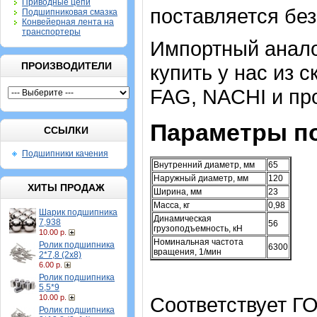
Приводные цепи
поставляется без
Подшипниковая смазка
Конвейерная лента на
транспортеры
Импортный аналог
ПРОИЗВОДИТЕЛИ
купить у нас из 
FAG, NACHI и пр
Параметры п
ССЫЛКИ
Подшипники качения
Внутренний диаметр, мм
65
Наружный диаметр, мм
120
ХИТЫ ПРОДАЖ
Ширина, мм
23
Масса, кг
0,98
Шарик подшипника
Динамическая
7,938
56
грузоподъемность, кН
10.00 р.
Номинальная частота
Ролик подшипника
6300
вращения, 1/мин
2*7,8 (2х8)
6.00 р.
Ролик подшипника
5,5*9
10.00 р.
Соответствует ГО
Ролик подшипника