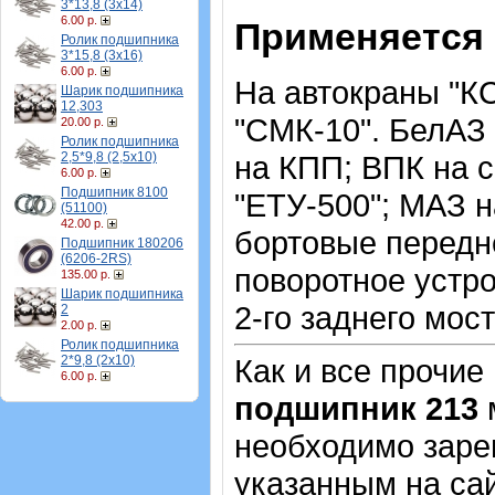
3*13,8 (3х14)
6.00 р.
Применяется 
Ролик подшипника
3*15,8 (3х16)
6.00 р.
На автокраны "КС
Шарик подшипника
12,303
"СМК-10". БелАЗ 
20.00 р.
Ролик подшипника
2,5*9,8 (2,5х10)
на КПП; ВПК на с
6.00 р.
Подшипник 8100
"ЕТУ-500"; МАЗ н
(51100)
42.00 р.
бортовые передне
Подшипник 180206
(6206-2RS)
поворотное устро
135.00 р.
Шарик подшипника
2-го заднего мос
2
2.00 р.
Ролик подшипника
2*9,8 (2х10)
Как и все прочие
6.00 р.
подшипник 213
м
необходимо зарег
указанным на са