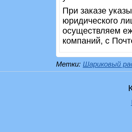
При заказе указ
юридического лиц
осуществляем еж
компаний, с Почт
Метки:
Шариковый ра