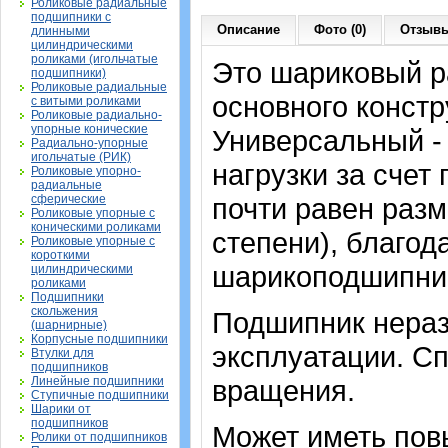
Роликовые радиальные
подшипники с
Описание
Фото (0)
Отзывы
длинными
цилиндрическими
роликами (игольчатые
Это шариковый 
подшипники)
Роликовые радиальные
основного констр
с витыми роликами
Роликовые радиально-
упорные конические
Универсальный -
Радиально-упорные
игольчатые (РИК)
нагрузки за счет
Роликовые упорно-
радиальные
сферические
почти равен раз
Роликовые упорные с
коническими роликами
степени), благод
Роликовые упорные с
короткими
шарикоподшипник
цилиндрическими
роликами
Подшипники
скольжения
Подшипник нераз
(шарнирные)
Корпусные подшипники
эксплуатации. Сп
Втулки для
подшипников
Линейные подшипники
вращения.
Ступичные подшипники
Шарики от
подшипников
Может иметь пов
Ролики от подшипников