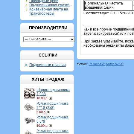
Приводные цепи
Номинальная частота
Подшипниковая смазка
вращения, 1/мин
Конвейерная лента на
Соответствует ГОСТ 520-201
транспортеры
ПРОИЗВОДИТЕЛИ
Как и все прочие подшипники
зарегистрироваться) или по
При заказе указывайте, пож
необходимы реквизиты Вашей
ССЫЛКИ
Метки:
Роликовый радиальный
,
Подшипники качения
ХИТЫ ПРОДАЖ
Шарик подшипника
7,938
10.00 р.
Ролик подшипника
2*7,8 (2х8)
6.00 р.
Ролик подшипника
5,5*9
10.00 р.
Ролик подшипника