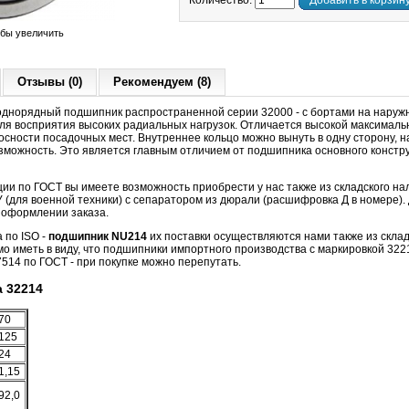
Количество:
Добавить в корзин
обы увеличить
Отзывы (0)
Рекомендуем (8)
днорядный подшипник распространенной серии 32000 - с бортами на наружн
ля восприятия высоких радиальных нагрузок. Отличается высокой максималь
осности посадочных мест. Внутреннее кольцо можно вынуть в одну сторону, н
озможность. Это является главным отличием от подшипника основного констр
ии по ГОСТ вы имеете возможность приобрести у нас также из складского н
(для военной техники) с сепаратором из дюрали (расшифровка Д в номере). 
 оформлении заказа.
 по ISO -
подшипник NU214
их поставки осуществляются нами также из склад
мо иметь в виду, что подшипники импортного производства с маркировкой 32
514 по ГОСТ - при покупке можно перепутать.
 32214
70
125
24
1,15
92,0