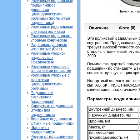
Роликовые радиальные
подшипники с
длинными
Нажмите, чт
цилиндрическими
роликами (игольчатые
подшипники)
Роликовые радиальные
Описание
Фото (0)
с витыми роликами
Роликовые радиально-
Это роликовый радиальный о
упорные конические
внутреннем. Предназначен д
Радиально-упорные
требует высокой точности со
игольчатые (РИК)
стороны ограничивает эту в
Роликовые упорно-
2000.
радиальные
сферические
Помимо стандартной продукц
Роликовые упорные с
подшипник по стандарту ЕТУ 
коническими роликами
соответствующую опцию при
Роликовые упорные с
короткими
Импортный аналог этого типа
цилиндрическими
как FAG, SKF, NSK. Необходи
роликами
коническими, аналогичными 7
Подшипники
скольжения
Параметры подшипника
(шарнирные)
Корпусные подшипники
Внутренний диаметр, мм
Втулки для
подшипников
Наружный диаметр, мм
Линейные подшипники
Ширина, мм
Ступичные подшипники
Масса, кг
Шарики от
подшипников
Динамическая
Ролики от подшипников
грузоподъемность, кН