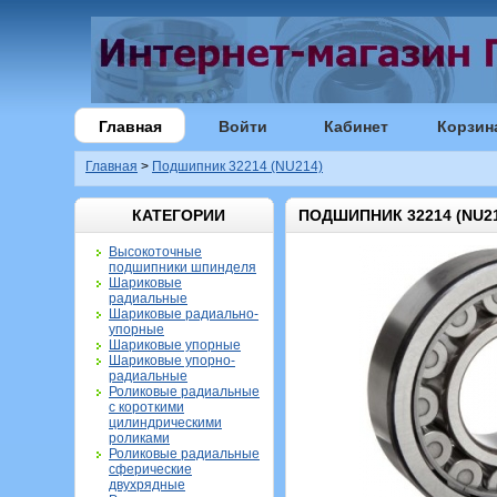
Главная
Войти
Кабинет
Корзин
Главная
>
Подшипник 32214 (NU214)
КАТЕГОРИИ
ПОДШИПНИК 32214 (NU21
Высокоточные
подшипники шпинделя
Шариковые
радиальные
Шариковые радиально-
упорные
Шариковые упорные
Шариковые упорно-
радиальные
Роликовые радиальные
с короткими
цилиндрическими
роликами
Роликовые радиальные
сферические
двухрядные