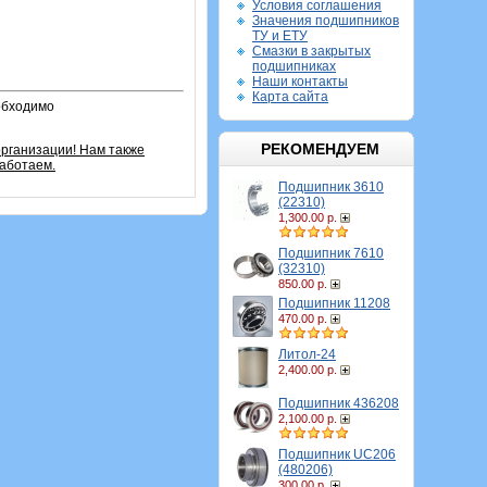
Условия соглашения
Значения подшипников
ТУ и ЕТУ
Смазки в закрытых
подшипниках
Наши контакты
Карта сайта
обходимо
РЕКОМЕНДУЕМ
рганизации! Нам также
аботаем.
Подшипник 3610
(22310)
1,300.00 р.
Подшипник 7610
(32310)
850.00 р.
Подшипник 11208
470.00 р.
Литол-24
2,400.00 р.
Подшипник 436208
2,100.00 р.
Подшипник UC206
(480206)
300.00 р.