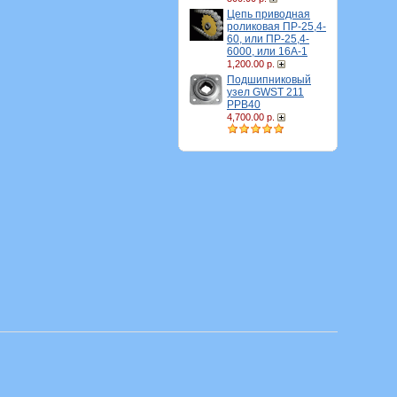
Цепь приводная
роликовая ПР-25,4-
60, или ПР-25,4-
6000, или 16A-1
1,200.00 р.
Подшипниковый
узел GWST 211
PPB40
4,700.00 р.