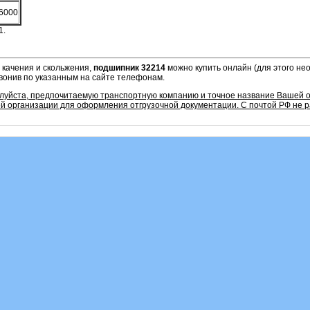
6000
1.
 качения и скольжения,
подшипник 32214
можно купить онлайн (для этого не
звонив по указанным на сайте телефонам.
алуйста, предпочитаемую транспортную компанию и точное название Вашей о
 организации для оформления отгрузочной документации. С почтой РФ не р