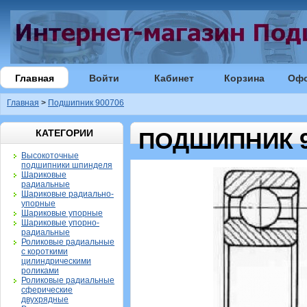
Главная
Войти
Кабинет
Корзина
Оф
Главная
>
Подшипник 900706
КАТЕГОРИИ
ПОДШИПНИК 9
Высокоточные
подшипники шпинделя
Шариковые
радиальные
Шариковые радиально-
упорные
Шариковые упорные
Шариковые упорно-
радиальные
Роликовые радиальные
с короткими
цилиндрическими
роликами
Роликовые радиальные
сферические
двухрядные