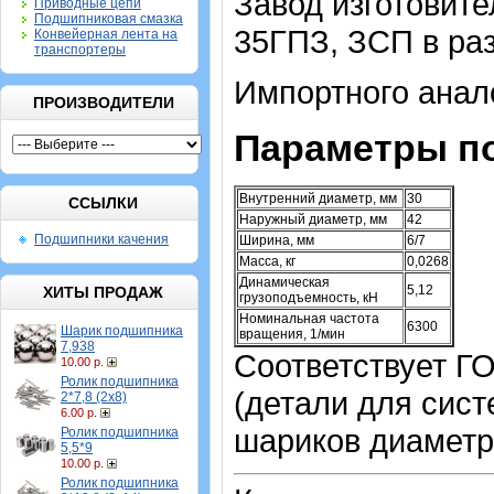
Завод изготовите
Приводные цепи
Подшипниковая смазка
35ГПЗ, ЗСП в ра
Конвейерная лента на
транспортеры
Импортного анало
ПРОИЗВОДИТЕЛИ
Параметры п
Внутренний диаметр, мм
30
ССЫЛКИ
Наружный диаметр, мм
42
Подшипники качения
Ширина, мм
6/7
Масса, кг
0,0268
Динамическая
5,12
ХИТЫ ПРОДАЖ
грузоподъемность, кН
Номинальная частота
6300
Шарик подшипника
вращения, 1/мин
7,938
Соответствует Г
10.00 р.
Ролик подшипника
(детали для сист
2*7,8 (2х8)
6.00 р.
шариков диаметр
Ролик подшипника
5,5*9
10.00 р.
Ролик подшипника