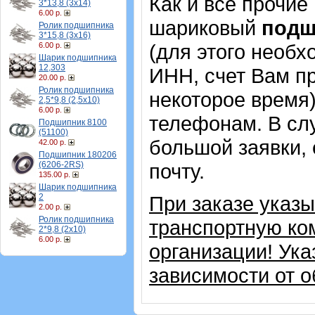
Как и все прочие
3*13,8 (3х14)
6.00 р.
шариковый
под
Ролик подшипника
3*15,8 (3х16)
(для этого необх
6.00 р.
Шарик подшипника
12,303
ИНН, счет Вам пр
20.00 р.
Ролик подшипника
некоторое время)
2,5*9,8 (2,5х10)
6.00 р.
телефонам. В сл
Подшипник 8100
(51100)
большой заявки,
42.00 р.
Подшипник 180206
(6206-2RS)
почту.
135.00 р.
Шарик подшипника
2
При заказе указ
2.00 р.
Ролик подшипника
транспортную ко
2*9,8 (2х10)
6.00 р.
организации! Ука
зависимости от 