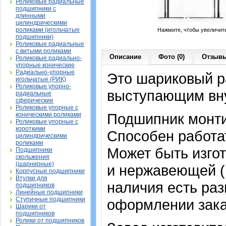
Роликовые радиальные
подшипники с
длинными
цилиндрическими
роликами (игольчатые
Нажмите, чтобы увеличит
подшипники)
Роликовые радиальные
с витыми роликами
Описание
Фото (0)
Отзывы
Роликовые радиально-
упорные конические
Радиально-упорные
Это шариковый р
игольчатые (РИК)
Роликовые упорно-
выступающим вн
радиальные
сферические
Роликовые упорные с
Подшипник монтир
коническими роликами
Роликовые упорные с
короткими
Способен работа
цилиндрическими
роликами
Может быть изгот
Подшипники
скольжения
(шарнирные)
и нержавеющей (и
Корпусные подшипники
Втулки для
наличия есть ра
подшипников
Линейные подшипники
Ступичные подшипники
оформлении зака
Шарики от
подшипников
Ролики от подшипников