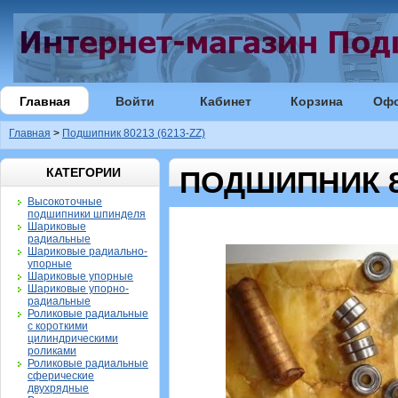
Главная
Войти
Кабинет
Корзина
Оф
Главная
>
Подшипник 80213 (6213-ZZ)
КАТЕГОРИИ
ПОДШИПНИК 80
Высокоточные
подшипники шпинделя
Шариковые
радиальные
Шариковые радиально-
упорные
Шариковые упорные
Шариковые упорно-
радиальные
Роликовые радиальные
с короткими
цилиндрическими
роликами
Роликовые радиальные
сферические
двухрядные