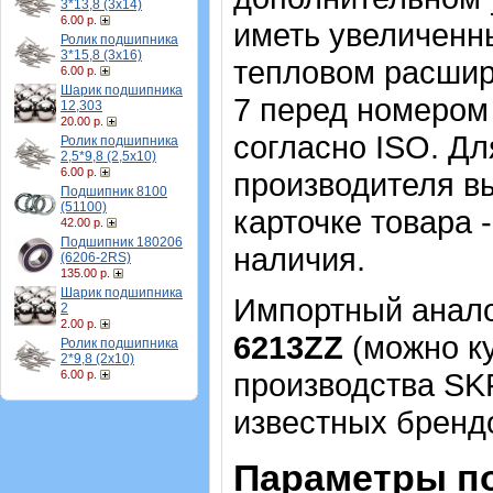
3*13,8 (3х14)
6.00 р.
иметь увеличенн
Ролик подшипника
3*15,8 (3х16)
тепловом расшир
6.00 р.
Шарик подшипника
7 перед номером
12,303
20.00 р.
согласно ISO. Д
Ролик подшипника
2,5*9,8 (2,5х10)
6.00 р.
производителя в
Подшипник 8100
(51100)
карточке товара 
42.00 р.
Подшипник 180206
наличия.
(6206-2RS)
135.00 р.
Шарик подшипника
Импортный аналог
2
2.00 р.
6213ZZ
(можно ку
Ролик подшипника
2*9,8 (2х10)
производства SK
6.00 р.
известных брендо
Параметры п