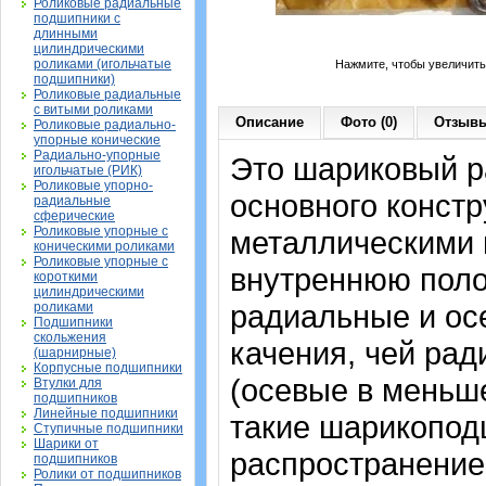
Роликовые радиальные
подшипники с
длинными
цилиндрическими
роликами (игольчатые
Нажмите, чтобы увеличить
подшипники)
Роликовые радиальные
с витыми роликами
Описание
Фото (0)
Отзывы
Роликовые радиально-
упорные конические
Радиально-упорные
Это шариковый 
игольчатые (РИК)
Роликовые упорно-
основного констр
радиальные
сферические
Роликовые упорные с
металлическими 
коническими роликами
Роликовые упорные с
внутреннюю поло
короткими
цилиндрическими
радиальные и осе
роликами
Подшипники
скольжения
качения, чей рад
(шарнирные)
Корпусные подшипники
(осевые в меньш
Втулки для
подшипников
Линейные подшипники
такие шарикопод
Ступичные подшипники
Шарики от
распространение.
подшипников
Ролики от подшипников