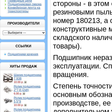
Приводные цепи
стороны - в этом
Подшипниковая смазка
Конвейерная лента на
резиновыми пыль
транспортеры
номер 180213, а 
ПРОИЗВОДИТЕЛИ
конструктивные 
складского налич
товары).
ССЫЛКИ
Подшипники качения
Подшипник нераз
эксплуатации. Сп
ХИТЫ ПРОДАЖ
вращения.
Шарик подшипника
7,938
10.00 р.
Степень точности
Ролик подшипника
2*7,8 (2х8)
основным обозна
6.00 р.
Ролик подшипника
производстве, ее
5,5*9
10.00 р.
дополнительном 
Ролик подшипника