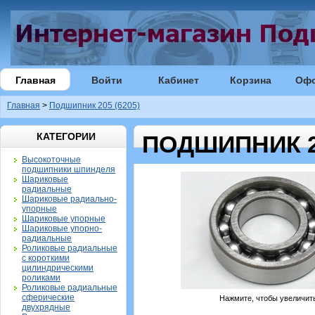
Главная
Войти
Кабинет
Корзина
Оф
Главная
>
Подшипник 205 (6205)
КАТЕГОРИИ
ПОДШИПНИК 20
Высокоточные
подшипники шпинделя
Шариковые
радиальные
Шариковые радиально-
упорные
Шариковые упорные
Шариковые упорно-
радиальные
Роликовые радиальные
с короткими
цилиндрическими
роликами
Роликовые радиальные
сферические
Нажмите, чтобы увеличит
двухрядные