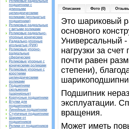
Роликовые радиальные
подшипники с
Описание
Фото (0)
Отзывы
длинными
цилиндрическими
роликами (игольчатые
Это шариковый 
подшипники)
Роликовые радиальные
основного констр
с витыми роликами
Роликовые радиально-
упорные конические
Универсальный -
Радиально-упорные
игольчатые (РИК)
нагрузки за счет
Роликовые упорно-
радиальные
сферические
почти равен раз
Роликовые упорные с
коническими роликами
степени), благод
Роликовые упорные с
короткими
шарикоподшипник
цилиндрическими
роликами
Подшипники
скольжения
Подшипник нераз
(шарнирные)
Корпусные подшипники
эксплуатации. Сп
Втулки для
подшипников
Линейные подшипники
вращения.
Ступичные подшипники
Шарики от
подшипников
Может иметь пов
Ролики от подшипников