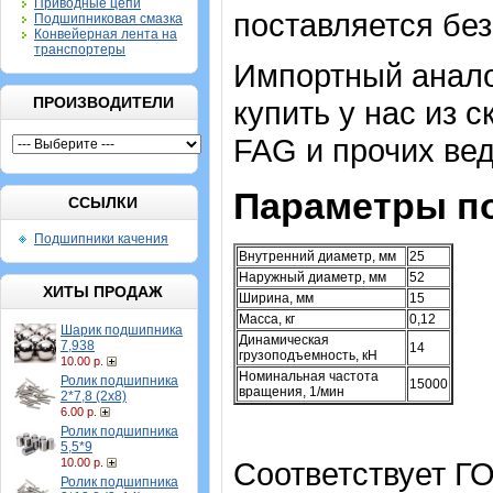
Приводные цепи
поставляется без
Подшипниковая смазка
Конвейерная лента на
транспортеры
Импортный аналог
ПРОИЗВОДИТЕЛИ
купить у нас из 
FAG и прочих ве
Параметры п
ССЫЛКИ
Подшипники качения
Внутренний диаметр, мм
25
Наружный диаметр, мм
52
ХИТЫ ПРОДАЖ
Ширина, мм
15
Масса, кг
0,12
Шарик подшипника
Динамическая
7,938
14
грузоподъемность, кН
10.00 р.
Номинальная частота
Ролик подшипника
15000
вращения, 1/мин
2*7,8 (2х8)
6.00 р.
Ролик подшипника
5,5*9
10.00 р.
Соответствует ГО
Ролик подшипника