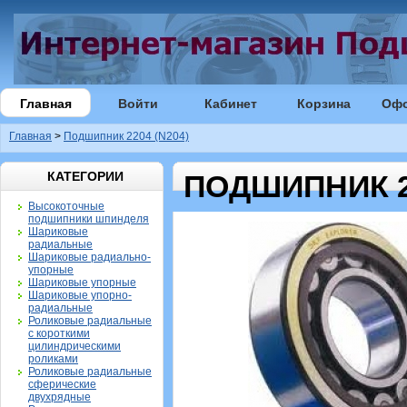
Главная
Войти
Кабинет
Корзина
Оф
Главная
>
Подшипник 2204 (N204)
КАТЕГОРИИ
ПОДШИПНИК 22
Высокоточные
подшипники шпинделя
Шариковые
радиальные
Шариковые радиально-
упорные
Шариковые упорные
Шариковые упорно-
радиальные
Роликовые радиальные
с короткими
цилиндрическими
роликами
Роликовые радиальные
сферические
двухрядные