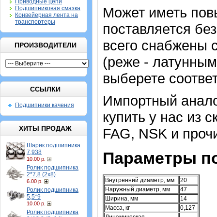
Приводные цепи
Может иметь пов
Подшипниковая смазка
Конвейерная лента на
транспортеры
поставляется без
всего снабжены 
ПРОИЗВОДИТЕЛИ
(реже - латунным
выберете соотве
ССЫЛКИ
Импортный аналог
Подшипники качения
купить у нас из 
ХИТЫ ПРОДАЖ
FAG, NSK и проч
Шарик подшипника
7,938
Параметры п
10.00 р.
Ролик подшипника
2*7,8 (2х8)
Внутренний диаметр, мм
20
6.00 р.
Наружный диаметр, мм
47
Ролик подшипника
5,5*9
Ширина, мм
14
10.00 р.
Масса, кг
0,127
Ролик подшипника