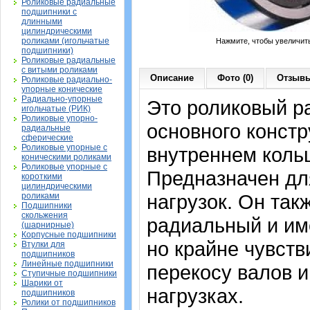
Роликовые радиальные
подшипники с
длинными
цилиндрическими
роликами (игольчатые
Нажмите, чтобы увеличит
подшипники)
Роликовые радиальные
с витыми роликами
Описание
Фото (0)
Отзывы
Роликовые радиально-
упорные конические
Радиально-упорные
Это роликовый р
игольчатые (РИК)
Роликовые упорно-
основного констр
радиальные
сферические
Роликовые упорные с
внутреннем кольц
коническими роликами
Роликовые упорные с
Предназначен дл
короткими
цилиндрическими
нагрузок. Он так
роликами
Подшипники
скольжения
радиальный и им
(шарнирные)
Корпусные подшипники
но крайне чувств
Втулки для
подшипников
Линейные подшипники
перекосу валов и
Ступичные подшипники
Шарики от
нагрузках.
подшипников
Ролики от подшипников