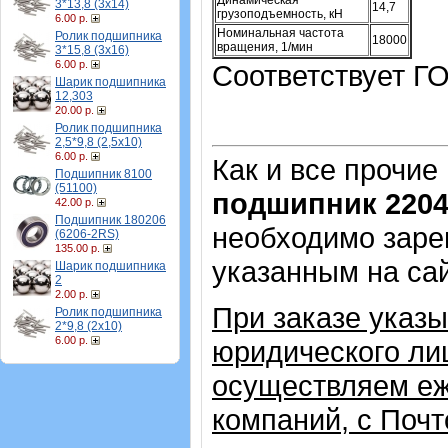
Динамическая
3*13,8 (3х14)
14,7
грузоподъемность, кН
6.00 р.
Номинальная частота
Ролик подшипника
18000
вращения, 1/мин
3*15,8 (3х16)
6.00 р.
Соответствует ГО
Шарик подшипника
12,303
20.00 р.
Ролик подшипника
2,5*9,8 (2,5х10)
6.00 р.
Как и все прочие
Подшипник 8100
(51100)
подшипник 220
42.00 р.
Подшипник 180206
необходимо зарег
(6206-2RS)
135.00 р.
указанным на са
Шарик подшипника
2
2.00 р.
При заказе указ
Ролик подшипника
2*9,8 (2х10)
6.00 р.
юридического лиц
осуществляем еж
компаний, с Почт