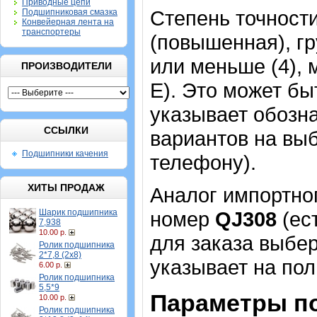
Приводные цепи
Степень точности 
Подшипниковая смазка
Конвейерная лента на
транспортеры
(повышенная), гр
или меньше (4), 
ПРОИЗВОДИТЕЛИ
Е). Это может б
указывает обозна
ССЫЛКИ
вариантов на выб
Подшипники качения
телефону).
ХИТЫ ПРОДАЖ
Аналог импортно
Шарик подшипника
номер
QJ308
(ест
7,938
10.00 р.
для заказа выбер
Ролик подшипника
2*7,8 (2х8)
указывает на пол
6.00 р.
Ролик подшипника
5,5*9
Параметры п
10.00 р.
Ролик подшипника