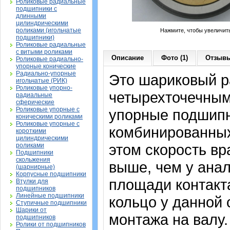
Роликовые радиальные
подшипники с
длинными
цилиндрическими
роликами (игольчатые
Нажмите, чтобы увеличит
подшипники)
Роликовые радиальные
с витыми роликами
Описание
Фото (1)
Отзывы
Роликовые радиально-
упорные конические
Радиально-упорные
Это шариковый р
игольчатые (РИК)
Роликовые упорно-
четырехточечным 
радиальные
сферические
Роликовые упорные с
упорные подшипн
коническими роликами
Роликовые упорные с
комбинированных
короткими
цилиндрическими
этом скорость вр
роликами
Подшипники
скольжения
выше, чем у анал
(шарнирные)
Корпусные подшипники
площади контакта
Втулки для
подшипников
Линейные подшипники
кольцо у данной
Ступичные подшипники
Шарики от
монтажа на валу.
подшипников
Ролики от подшипников