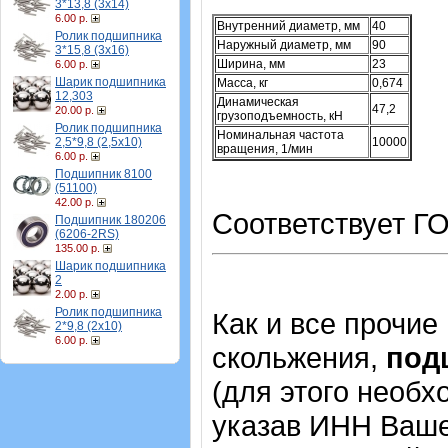
3*13,8 (3х14)
6.00 р.
Внутренний диаметр, мм
40
Ролик подшипника
Наружный диаметр, мм
90
3*15,8 (3х16)
Ширина, мм
23
6.00 р.
Шарик подшипника
Масса, кг
0,674
12,303
Динамическая
47,2
20.00 р.
грузоподъемность, кН
Ролик подшипника
Номинальная частота
2,5*9,8 (2,5х10)
10000
вращения, 1/мин
6.00 р.
Подшипник 8100
(51100)
42.00 р.
Соответствует ГО
Подшипник 180206
(6206-2RS)
135.00 р.
Шарик подшипника
2
2.00 р.
Ролик подшипника
Как и все прочие
2*9,8 (2х10)
6.00 р.
скольжения,
под
(для этого необх
указав ИНН Ваше