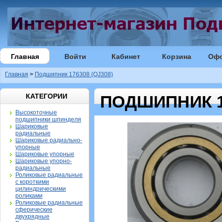
Главная
Войти
Кабинет
Корзина
Оф
Главная
>
Подшипник 176308 (QJ308)
КАТЕГОРИИ
ПОДШИПНИК 17
Высокоточные
подшипники шпинделя
Шариковые
радиальные
Шариковые радиально-
упорные
Шариковые упорные
Шариковые упорно-
радиальные
Роликовые радиальные
с короткими
цилиндрическими
роликами
Роликовые радиальные
сферические
двухрядные