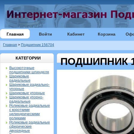
Главная
Войти
Кабинет
Корзина
Оф
Главная
>
Подшипник 156704
КАТЕГОРИИ
ПОДШИПНИК 1
Высокоточные
подшипники шпинделя
Шариковые
радиальные
Шариковые радиально-
упорные
Шариковые упорные
Шариковые упорно-
радиальные
Роликовые радиальные
с короткими
цилиндрическими
роликами
Роликовые радиальные
сферические
двухрядные