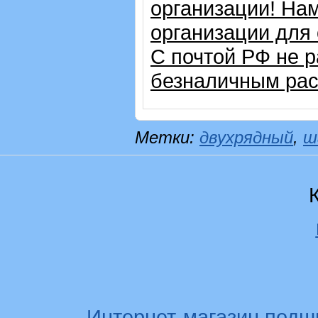
организации! На
организации для
С почтой РФ не 
безналичным рас
Метки:
двухрядный
,
ш
Интернет-магазин подш