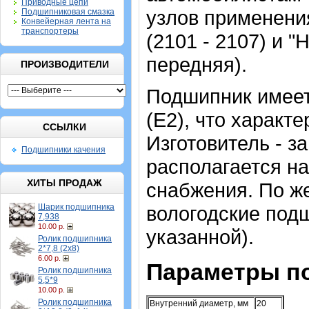
Приводные цепи
узлов применени
Подшипниковая смазка
Конвейерная лента на
транспортеры
(2101 - 2107) и 
передняя).
ПРОИЗВОДИТЕЛИ
Подшипник имеет
(Е2), что характ
ССЫЛКИ
Изготовитель - з
Подшипники качения
располагается н
ХИТЫ ПРОДАЖ
снабжения. По ж
Шарик подшипника
вологодские подш
7,938
10.00 р.
указанной).
Ролик подшипника
2*7,8 (2х8)
6.00 р.
Параметры п
Ролик подшипника
5,5*9
10.00 р.
Ролик подшипника
Внутренний диаметр, мм
20