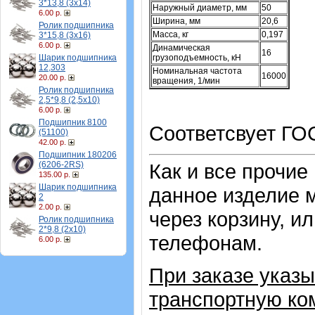
3*13,8 (3х14)
Наружный диаметр, мм
50
6.00 р.
Ширина, мм
20,6
Ролик подшипника
Масса, кг
0,197
3*15,8 (3х16)
6.00 р.
Динамическая
16
Шарик подшипника
грузоподъемность, кН
12,303
Номинальная частота
16000
20.00 р.
вращения, 1/мин
Ролик подшипника
2,5*9,8 (2,5х10)
6.00 р.
Подшипник 8100
Соответсвует ГО
(51100)
42.00 р.
Подшипник 180206
(6206-2RS)
Как и все прочие
135.00 р.
Шарик подшипника
данное изделие 
2
2.00 р.
через корзину, и
Ролик подшипника
2*9,8 (2х10)
телефонам.
6.00 р.
При заказе указ
транспортную ко