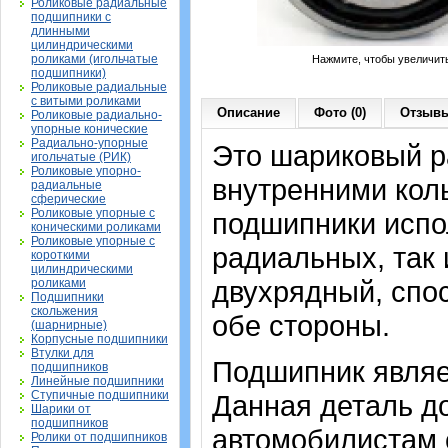
Роликовые радиальные
подшипники с
длинными
цилиндрическими
роликами (игольчатые
Нажмите, чтобы увеличит
подшипники)
Роликовые радиальные
с витыми роликами
Описание
Фото (0)
Отзывы
Роликовые радиально-
упорные конические
Радиально-упорные
Это шариковый р
игольчатые (РИК)
Роликовые упорно-
внутренними кол
радиальные
сферические
Роликовые упорные с
подшипники испол
коническими роликами
Роликовые упорные с
радиальных, так 
короткими
цилиндрическими
двухрядный, спо
роликами
Подшипники
скольжения
обе стороны.
(шарнирные)
Корпусные подшипники
Втулки для
Подшипник являет
подшипников
Линейные подшипники
Ступичные подшипники
Данная деталь д
Шарики от
подшипников
автомобилистам 
Ролики от подшипников