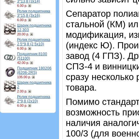
3*13,8 (3х14)
6.00 р.
Сепаратор полиа
Ролик подшипника
3*15,8 (3х16)
6.00 р.
стальной (КМ) ил
Шарик подшипника
12,303
модификация, из
20.00 р.
Ролик подшипника
(индекс Ю). Про
2,5*9,8 (2,5х10)
6.00 р.
завод (4 ГПЗ). Д
Подшипник 8100
(51100)
42.00 р.
СПЗ-4 и винницки
Подшипник 180206
(6206-2RS)
сразу несколько 
135.00 р.
Шарик подшипника
товара.
2
2.00 р.
Ролик подшипника
Помимо стандарт
2*9,8 (2х10)
6.00 р.
возможность прио
наличия аналоги
100/3 (для военн