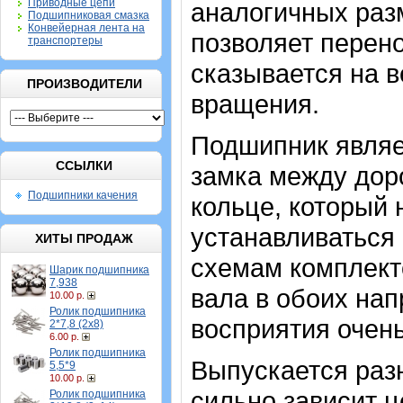
Приводные цепи
аналогичных разм
Подшипниковая смазка
Конвейерная лента на
позволяет перено
транспортеры
сказывается на 
ПРОИЗВОДИТЕЛИ
вращения.
Подшипник являе
ССЫЛКИ
замка между дор
Подшипники качения
кольце, который
устанавливаться 
ХИТЫ ПРОДАЖ
схемам комплект
Шарик подшипника
7,938
вала в обоих на
10.00 р.
Ролик подшипника
восприятия очень
2*7,8 (2х8)
6.00 р.
Ролик подшипника
Выпускается разн
5,5*9
10.00 р.
сильно зависит ц
Ролик подшипника