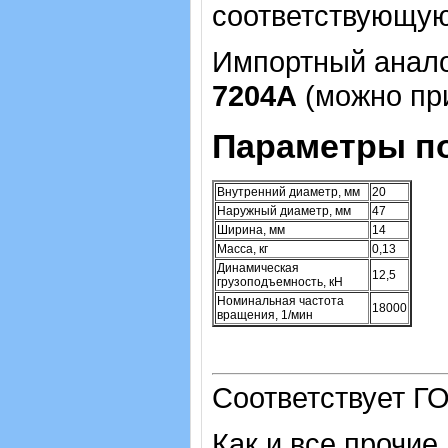
соответствующую
Импортный аналог
7204А
(можно при
Параметры п
Внутренний диаметр, мм
20
Наружный диаметр, мм
47
Ширина, мм
14
Масса, кг
0,13
Динамическая
12,5
грузоподъемность, кН
Номинальная частота
18000
вращения, 1/мин
Соответствует ГО
Как и все прочие