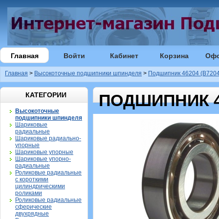
Главная
Войти
Кабинет
Корзина
Оф
Главная
>
Высокоточные подшипники шпинделя
>
Подшипник 46204 (B7204
КАТЕГОРИИ
ПОДШИПНИК 46
Высокоточные
подшипники шпинделя
Шариковые
радиальные
Шариковые радиально-
упорные
Шариковые упорные
Шариковые упорно-
радиальные
Роликовые радиальные
с короткими
цилиндрическими
роликами
Роликовые радиальные
сферические
двухрядные