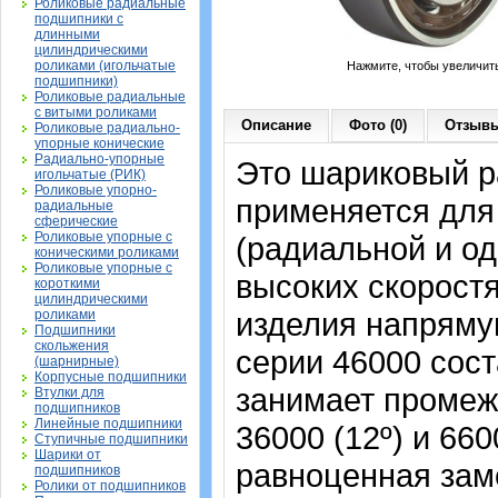
Роликовые радиальные
подшипники с
длинными
цилиндрическими
роликами (игольчатые
Нажмите, чтобы увеличит
подшипники)
Роликовые радиальные
с витыми роликами
Описание
Фото (0)
Отзывы
Роликовые радиально-
упорные конические
Радиально-упорные
Это шариковый р
игольчатые (РИК)
Роликовые упорно-
применяется для
радиальные
сферические
Роликовые упорные с
(радиальной и од
коническими роликами
Роликовые упорные с
высоких скорост
короткими
цилиндрическими
изделия напрямую
роликами
Подшипники
скольжения
серии 46000 сост
(шарнирные)
Корпусные подшипники
занимает промеж
Втулки для
подшипников
Линейные подшипники
36000 (12º) и 66
Ступичные подшипники
Шарики от
равноценная зам
подшипников
Ролики от подшипников