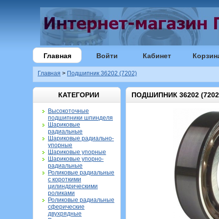
Главная
Войти
Кабинет
Корзин
Главная
>
Подшипник 36202 (7202)
КАТЕГОРИИ
ПОДШИПНИК 36202 (7202
Высокоточные
подшипники шпинделя
Шариковые
радиальные
Шариковые радиально-
упорные
Шариковые упорные
Шариковые упорно-
радиальные
Роликовые радиальные
с короткими
цилиндрическими
роликами
Роликовые радиальные
сферические
двухрядные