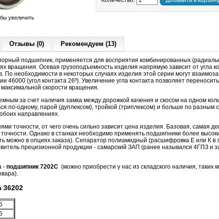
Количество:
Добавить в корзин
обы увеличить
Отзывы (0)
Рекомендуем (13)
орный подшипник, применяется для восприятия комбинированных (радиальн
тях вращения. Осевая грузоподъемность изделия напрямую зависит от угла ко
в. По необходимости в некоторых случаях изделия этой серии могут взаимоза
 46000 (угол контакта 26º). Увеличение угла контакта позволяет переносить
е максимальной скорости вращения.
мным за счет наличия замка между дорожкой качения и скосом на одном кол
ся по-одному, парой (дуплексом), тройкой (триплексом) и больше по разным 
 обоих направлениях.
ями точности, от чего очень сильно зависит цена изделия. Базовая, самая 
точности. Однако в станках необходимо применять подшипники более высоких
ать можно в опциях заказа). Сепаратор полиамидный (расшифровка Е или К в з
товитель прецизионной продукции - самарский ЗАП (ранее назывался 4ГПЗ и 
а -
подшипник 7202С
(можно приобрести у нас из складского наличия, таких м
овара).
 36202
5
5