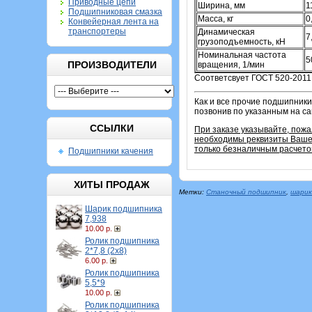
Приводные цепи
Ширина, мм
1
Подшипниковая смазка
Масса, кг
0
Конвейерная лента на
транспортеры
Динамическая
7
грузоподъемность, кН
Номинальная частота
5
ПРОИЗВОДИТЕЛИ
вращения, 1/мин
Соответсвует ГОСТ 520-2011
Как и все прочие подшипники
позвонив по указанным на с
ССЫЛКИ
При заказе указывайте, пож
необходимы реквизиты Вашей
только безналичным расчето
Подшипники качения
ХИТЫ ПРОДАЖ
Метки:
Станочный подшипник
,
шарик
Шарик подшипника
7,938
10.00 р.
Ролик подшипника
2*7,8 (2х8)
6.00 р.
Ролик подшипника
5,5*9
10.00 р.
Ролик подшипника