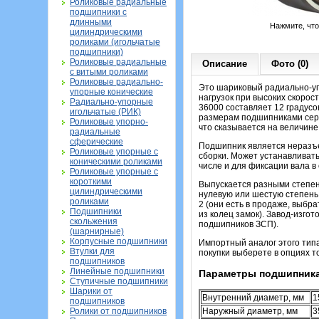
Роликовые радиальные
подшипники с
длинными
Нажмите, чт
цилиндрическими
роликами (игольчатые
подшипники)
Роликовые радиальные
Описание
Фото (0)
с витыми роликами
Роликовые радиально-
Это шариковый радиально-уп
упорные конические
нагрузок при высоких скорос
Радиально-упорные
36000 составляет 12 градусо
игольчатые (РИК)
размерам подшипниками серии
Роликовые упорно-
что сказывается на величин
радиальные
сферические
Подшипник является неразъе
Роликовые упорные с
сборки. Может устанавливать
коническими роликами
числе и для фиксации вала в
Роликовые упорные с
короткими
Выпускается разными степен
цилиндрическими
нулевую или шестую степень 
роликами
2 (они есть в продаже, выбр
Подшипники
из колец замок). Завод-изго
скольжения
подшипников ЗСП).
(шарнирные)
Корпусные подшипники
Импортный аналог этого тип
Втулки для
покупки выберете в опциях т
подшипников
Линейные подшипники
Параметры подшипника
Ступичные подшипники
Шарики от
Внутренний диаметр, мм
1
подшипников
Ролики от подшипников
Наружный диаметр, мм
3