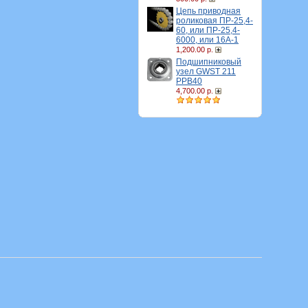
Цепь приводная
роликовая ПР-25,4-
60, или ПР-25,4-
6000, или 16A-1
1,200.00 р.
Подшипниковый
узел GWST 211
PPB40
4,700.00 р.