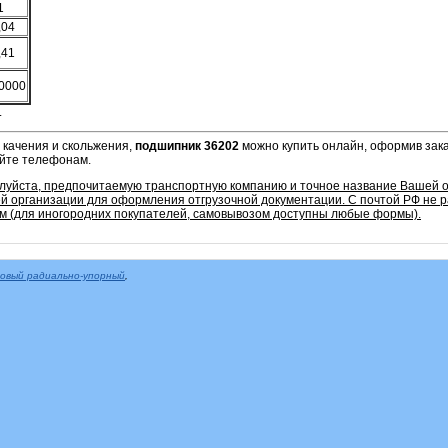
1
,04
,41
0000
.
 качения и скольжения,
подшипник 36202
можно купить онлайн, оформив зака
айте телефонам.
алуйста, предпочитаемую транспортную компанию и точное название Вашей о
 организации для оформления отгрузочной документации. С почтой РФ не 
м (для иногородних покупателей, самовывозом доступны любые формы).
овый радиально-упорный
,