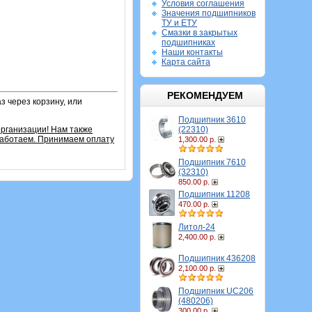
Условия соглашения
Значения подшипников
ТУ и ЕТУ
Смазки в закрытых
подшипниках
Наши контакты
Карта сайта
РЕКОМЕНДУЕМ
з через корзину, или
Подшипник 3610
(22310)
рганизации! Нам также
работаем. Принимаем оплату
1,300.00 р.
Подшипник 7610
(32310)
850.00 р.
Подшипник 11208
470.00 р.
Литол-24
2,400.00 р.
Подшипник 436208
2,100.00 р.
Подшипник UC206
(480206)
300.00 р.