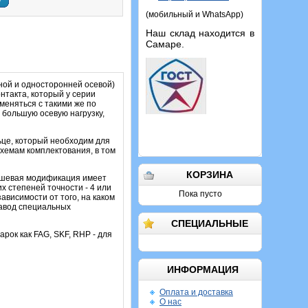
у
(мобильный и WhatsApp)
Наш склад находится в
Самаре.
ой и односторонней осевой)
нтакта, который у серии
меняться с такими же по
 большую осевую нагрузку,
ьце, который необходим для
схемам комплектования, в том
КОРЗИНА
дешевая модификация имеет
 степеней точности - 4 или
Пока пусто
ависимости от того, на каком
завод специальных
СПЕЦИАЛЬНЫЕ
арок как FAG, SKF, RHP - для
ИНФОРМАЦИЯ
Оплата и доставка
О нас