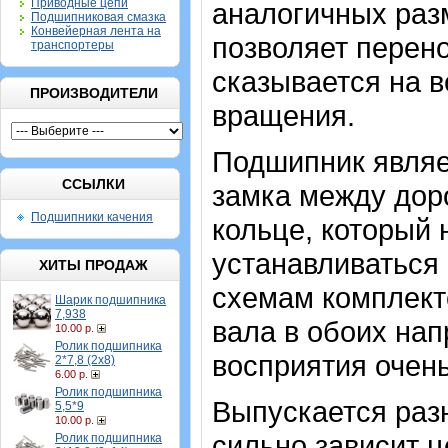
Приводные цепи
аналогичных разм
Подшипниковая смазка
Конвейерная лента на
позволяет перено
транспортеры
сказывается на 
ПРОИЗВОДИТЕЛИ
вращения.
Подшипник являе
ССЫЛКИ
замка между дор
Подшипники качения
кольце, который
устанавливаться 
ХИТЫ ПРОДАЖ
схемам комплект
Шарик подшипника
7,938
вала в обоих на
10.00 р.
Ролик подшипника
восприятия очень
2*7,8 (2х8)
6.00 р.
Ролик подшипника
Выпускается разн
5,5*9
10.00 р.
сильно зависит ц
Ролик подшипника