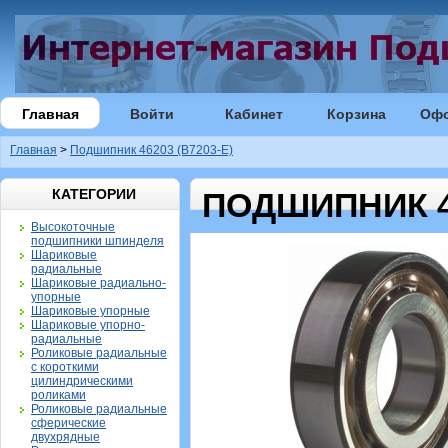
Главная
Войти
Кабинет
Корзина
Оф
Главная
>
Подшипник 46203 (B7203-E)
КАТЕГОРИИ
ПОДШИПНИК 46
Высокоточные
подшипники шпинделя
Шариковые
радиальные
Шариковые радиально-
упорные
Шариковые упорные
Шариковые упорно-
радиальные
Роликовые радиальные
с короткими
цилиндрическими
роликами
Роликовые радиальные
сферические
двухрядные