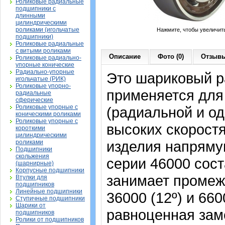
Роликовые радиальные
подшипники с
длинными
цилиндрическими
роликами (игольчатые
Нажмите, чтобы увеличит
подшипники)
Роликовые радиальные
с витыми роликами
Описание
Фото (0)
Отзывы
Роликовые радиально-
упорные конические
Радиально-упорные
Это шариковый р
игольчатые (РИК)
Роликовые упорно-
применяется для
радиальные
сферические
Роликовые упорные с
(радиальной и од
коническими роликами
Роликовые упорные с
высоких скорост
короткими
цилиндрическими
изделия напрямую
роликами
Подшипники
скольжения
серии 46000 сост
(шарнирные)
Корпусные подшипники
занимает промеж
Втулки для
подшипников
Линейные подшипники
36000 (12º) и 66
Ступичные подшипники
Шарики от
равноценная зам
подшипников
Ролики от подшипников