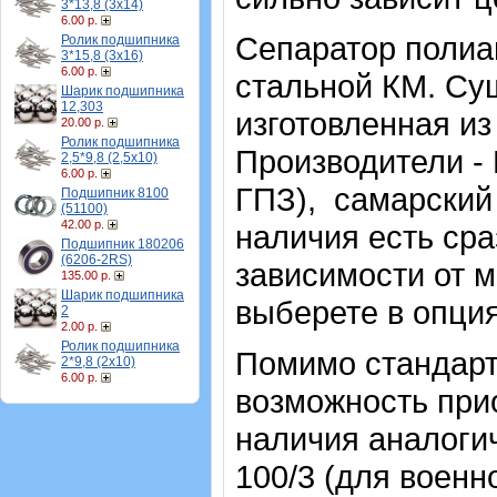
3*13,8 (3х14)
6.00 р.
Сепаратор полиа
Ролик подшипника
3*15,8 (3х16)
6.00 р.
стальной КМ. Су
Шарик подшипника
12,303
изготовленная из
20.00 р.
Ролик подшипника
Производители -
2,5*9,8 (2,5х10)
6.00 р.
ГПЗ), самарский 
Подшипник 8100
(51100)
42.00 р.
наличия есть сра
Подшипник 180206
(6206-2RS)
зависимости от м
135.00 р.
Шарик подшипника
выберете в опция
2
2.00 р.
Ролик подшипника
Помимо стандарт
2*9,8 (2х10)
6.00 р.
возможность прио
наличия аналоги
100/3 (для военн