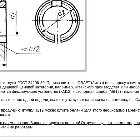
етствуют ГОСТ 24208-80. Производитель - CRAFT (Литва) (по запросу возмо
е дешевой ценовой категории, например, китайского производства, или наобор
ляется фиксирующее устройство (KM12) и стопорная шайба (MB12) - изделие 
аз в течение одной недели, если отсутствуют в наличии на нашем складе в С
продукцию, втулку H212 можно купить онлайн (для этого необходимо зарегис
фонам.
ое наименование Вашего юридического лица! Отгрузки осуществляем ежедне
очтой не работаем!