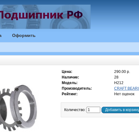
а
Оформить
Цена:
290.00 р.
Наличие:
28
Модель:
H212
Производитель:
CRAFT BEARI
Рейтинг:
Нет оценок
Количество:
Добавить в корзин