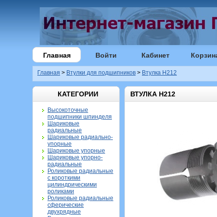
Главная
Войти
Кабинет
Корзин
Главная
>
Втулки для подшипников
>
Втулка H212
КАТЕГОРИИ
ВТУЛКА H212
Высокоточные
подшипники шпинделя
Шариковые
радиальные
Шариковые радиально-
упорные
Шариковые упорные
Шариковые упорно-
радиальные
Роликовые радиальные
с короткими
цилиндрическими
роликами
Роликовые радиальные
сферические
двухрядные