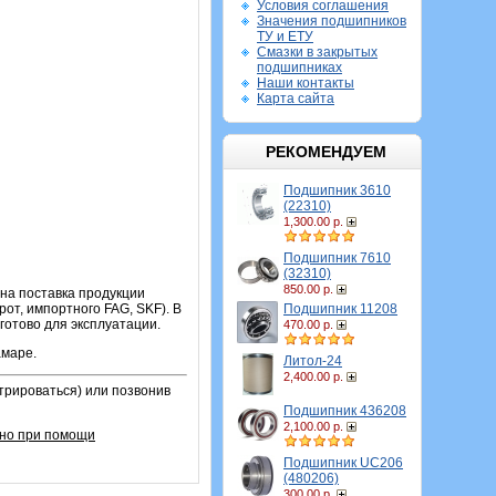
Условия соглашения
Значения подшипников
ТУ и ЕТУ
Смазки в закрытых
подшипниках
Наши контакты
Карта сайта
РЕКОМЕНДУЕМ
Подшипник 3610
(22310)
1,300.00 р.
Подшипник 7610
(32310)
850.00 р.
жна поставка продукции
Подшипник 11208
от, импортного FAG, SKF). В
готово для эксплуатации.
470.00 р.
амаре.
Литол-24
2,400.00 р.
трироваться) или позвонив
Подшипник 436208
2,100.00 р.
вно при помощи
Подшипник UC206
(480206)
300.00 р.