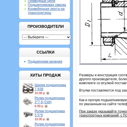
Приводные цепи
Подшипниковая смазка
Конвейерная лента на
транспортеры
ПРОИЗВОДИТЕЛИ
ССЫЛКИ
Подшипники качения
ХИТЫ ПРОДАЖ
Размеры и конструкция соотв
другого производителя, боле
комплекте со втулкой постав
Шарик подшипника
7,938
Втулки поставляются под зак
10.00 р.
Ролик подшипника
Как и прочую подшипниковую 
2*7,8 (2х8)
по указанным на сайте теле
6.00 р.
Ролик подшипника
При заказе указывайте точн
5,5*9
транспортных компаний, с П
10.00 р.
Ролик подшипника