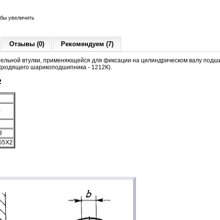
обы увеличить
Отзывы (0)
Рекомендуем (7)
тельной втулки, применяющейся для фиксации на цилиндрическом валу подши
дходящего шарикоподшипника - 1212К).
2
5
0
8
3
55X2