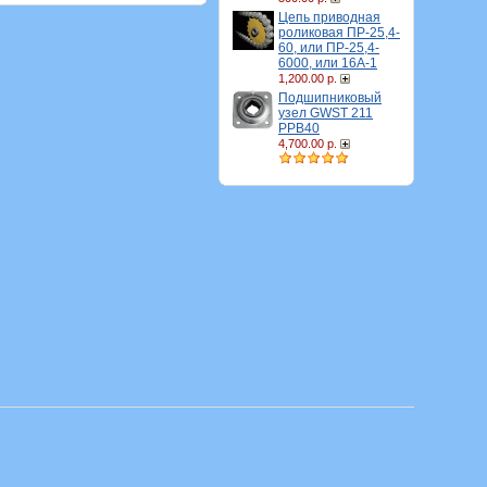
Цепь приводная
роликовая ПР-25,4-
60, или ПР-25,4-
6000, или 16A-1
1,200.00 р.
Подшипниковый
узел GWST 211
PPB40
4,700.00 р.