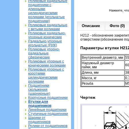
Роликовые радиальные
подшипники с
длинными
Нажмите, чт
цилиндрическими
роликами (игольчатые
подшипники)
Роликовые радиальные
Описание
Фото (0)
с витыми роликами
Роликовые радиально-
H212 - обозначение закрепи
упорные конические
отверстием (обозначение по
Радиально-упорные
игольчатые (РИК)
Параметры втулки H21
Роликовые упорно-
радиальные
сферические
Внутренний диаметр, мм
5
Роликовые упорные с
Наружный диаметр
6
коническими роликами
гайки, мм
Роликовые упорные с
Длина, мм
3
короткими
цилиндрическими
Масса, кг
0,
роликами
Резьба
M
Подшипники
скольжения
(шарнирные)
Чертеж
Корпусные подшипники
Втулки для
подшипников
Линейные подшипники
Ступичные подшипники
Шарики от
подшипников
Ролики от подшипников