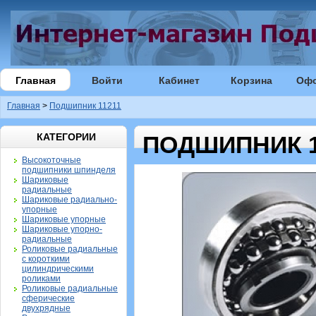
Главная
Войти
Кабинет
Корзина
Оф
Главная
>
Подшипник 11211
КАТЕГОРИИ
ПОДШИПНИК 1
Высокоточные
подшипники шпинделя
Шариковые
радиальные
Шариковые радиально-
упорные
Шариковые упорные
Шариковые упорно-
радиальные
Роликовые радиальные
с короткими
цилиндрическими
роликами
Роликовые радиальные
сферические
двухрядные