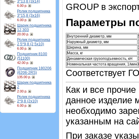
3*13,8 (3х14)
GROUP в экспорт
6.00 р.
Ролик подшипника
3*15,8 (3х16)
Параметры п
6.00 р.
Шарик подшипника
12,303
20.00 р.
Внутренний диаметр, мм
Ролик подшипника
Наружный диаметр, мм
2,5*9,8 (2,5х10)
Ширина, мм
6.00 р.
Масса, кг
Подшипник 8100
(51100)
Динамическая грузоподъемность, кН
42.00 р.
Номинальная частота вращения, 1/мин
Подшипник 180206
Соответствует ГО
(6206-2RS)
135.00 р.
Шарик подшипника
Как и все прочие
2
2.00 р.
Ролик подшипника
данное изделие м
2*9,8 (2х10)
6.00 р.
необходимо зарег
указанным на са
При заказе указы