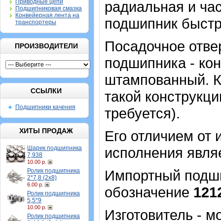
Приводные цепи
радиальная и час
Подшипниковая смазка
Конвейерная лента на
подшипник быстр
транспортеры
Посадочное отвер
ПРОИЗВОДИТЕЛИ
подшипника - кон
штампованный. К
ССЫЛКИ
такой конструкци
Подшипники качения
требуется).
ХИТЫ ПРОДАЖ
Его отличием от 
Шарик подшипника
исполнения являе
7,938
10.00 р.
Ролик подшипника
Импортный подшип
2*7,8 (2х8)
6.00 р.
обозначение
121
Ролик подшипника
5,5*9
10.00 р.
Изготовитель - 
Ролик подшипника