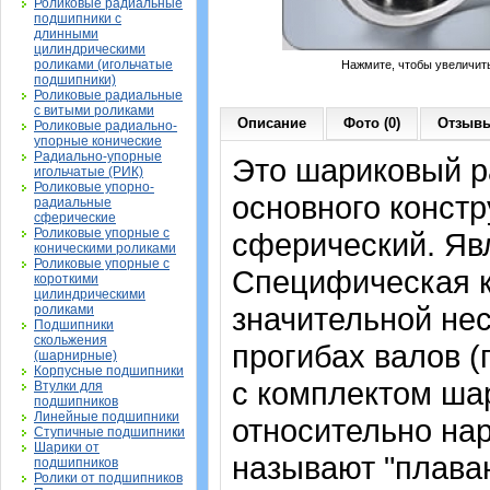
Роликовые радиальные
подшипники с
длинными
цилиндрическими
роликами (игольчатые
Нажмите, чтобы увеличит
подшипники)
Роликовые радиальные
с витыми роликами
Описание
Фото (0)
Отзывы
Роликовые радиально-
упорные конические
Радиально-упорные
Это шариковый 
игольчатые (РИК)
Роликовые упорно-
основного констр
радиальные
сферические
Роликовые упорные с
сферический. Яв
коническими роликами
Роликовые упорные с
Специфическая к
короткими
цилиндрическими
значительной не
роликами
Подшипники
скольжения
прогибах валов (п
(шарнирные)
Корпусные подшипники
с комплектом ша
Втулки для
подшипников
Линейные подшипники
относительно нар
Ступичные подшипники
Шарики от
называют "плава
подшипников
Ролики от подшипников